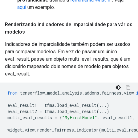
aqui
um exemplo.
Renderizando indicadores de imparcialidade para vários
modelos
Indicadores de imparcialidade também podem ser usados ​​
para comparar modelos. Em vez de passar um único
eval_result, passe um objeto multi_eval_results, que é um
dicionário mapeando dois nomes de modelo para objetos
eval_result.
from
 tensorflow_model_analysis
.
addons
.
fairness
.
view 
eval_result1 
=
 tfma
.
load_eval_result
(...)
eval_result2 
=
 tfma
.
load_eval_result
(...)
multi_eval_results 
=
{
"MyFirstModel"
:
 eval_result1
,
widget_view
.
render_fairness_indicator
(
multi_eval_res