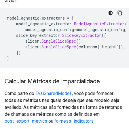
dividir.
model_agnostic_extractors 
=
[
    model_agnostic_extractor
.
ModelAgnosticExtractor
(
        model_agnostic_config
=
model_agnostic_config
,
    slice_key_extractor
.
SliceKeyExtractor
([
        slicer
.
SingleSliceSpec
(),
        slicer
.
SingleSliceSpec
(
columns
=[‘
height
’]),
])
]
Calcular Métricas de Imparcialidade
Como parte do
EvalSharedModel
, você pode fornecer
todas as métricas nas quais deseja que seu modelo seja
avaliado. As métricas são fornecidas na forma de retornos
de chamada de métricas como as definidas em
post_export_metrics
ou
fairness_indicators
.