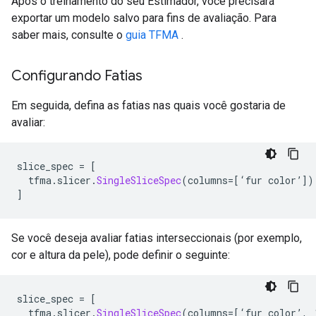
Após o treinamento do seu Estimador, você precisará
exportar um modelo salvo para fins de avaliação. Para
saber mais, consulte o
guia TFMA
.
Configurando Fatias
Em seguida, defina as fatias nas quais você gostaria de
avaliar:
slice_spec 
=
[
  tfma
.
slicer
.
SingleSliceSpec
(
columns
=[‘
fur color
’])
]
Se você deseja avaliar fatias interseccionais (por exemplo,
cor e altura da pele), pode definir o seguinte:
slice_spec 
=
[
  tfma
.
slicer
.
SingleSliceSpec
(
columns
=[‘
fur_color
’,