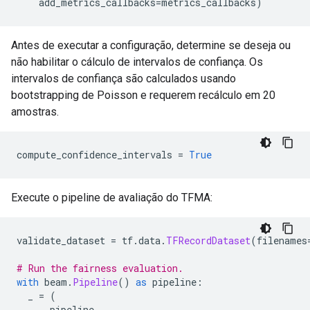
    add_metrics_callbacks
=
metrics_callbacks
)
Antes de executar a configuração, determine se deseja ou
não habilitar o cálculo de intervalos de confiança. Os
intervalos de confiança são calculados usando
bootstrapping de Poisson e requerem recálculo em 20
amostras.
compute_confidence_intervals 
=
True
Execute o pipeline de avaliação do TFMA:
validate_dataset 
=
 tf
.
data
.
TFRecordDataset
(
filenames
# Run the fairness evaluation.
with
 beam
.
Pipeline
()
as
 pipeline
:
  _ 
=
(
      pipeline