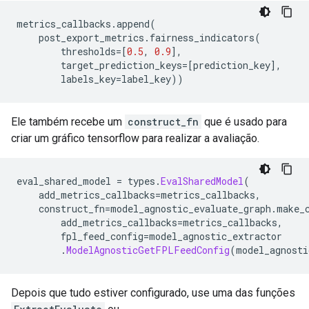
metrics_callbacks
.
append
(
    post_export_metrics
.
fairness_indicators
(
        thresholds
=[
0.5
,
0.9
],
        target_prediction_keys
=[
prediction_key
],
        labels_key
=
label_key
))
Ele também recebe um
construct_fn
que é usado para
criar um gráfico tensorflow para realizar a avaliação.
eval_shared_model 
=
 types
.
EvalSharedModel
(
    add_metrics_callbacks
=
metrics_callbacks
,
    construct_fn
=
model_agnostic_evaluate_graph
.
make_
        add_metrics_callbacks
=
metrics_callbacks
,
        fpl_feed_config
=
model_agnostic_extractor
.
ModelAgnosticGetFPLFeedConfig
(
model_agnosti
Depois que tudo estiver configurado, use uma das funções