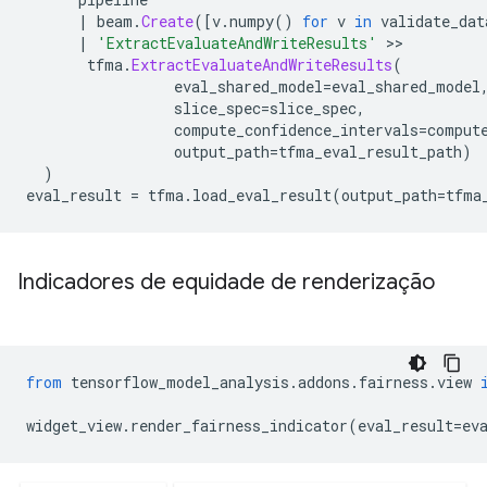
|
 beam
.
Create
([
v
.
numpy
()
for
 v 
in
 validate_dat
|
'ExtractEvaluateAndWriteResults'
>>
       tfma
.
ExtractEvaluateAndWriteResults
(
                 eval_shared_model
=
eval_shared_model
                 slice_spec
=
slice_spec
,
                 compute_confidence_intervals
=
comput
                 output_path
=
tfma_eval_result_path
)
)
eval_result 
=
 tfma
.
load_eval_result
(
output_path
=
tfma
Indicadores de equidade de renderização
from
 tensorflow_model_analysis
.
addons
.
fairness
.
view 
widget_view
.
render_fairness_indicator
(
eval_result
=
ev