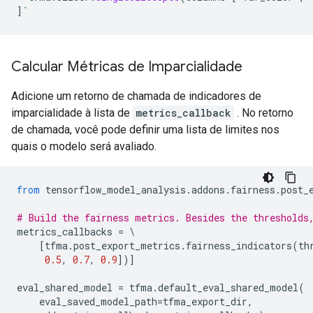
]
`
Calcular Métricas de Imparcialidade
Adicione um retorno de chamada de indicadores de
imparcialidade à lista de
metrics_callback
. No retorno
de chamada, você pode definir uma lista de limites nos
quais o modelo será avaliado.
from
 tensorflow_model_analysis
.
addons
.
fairness
.
post_
# Build the fairness metrics. Besides the thresholds
metrics_callbacks 
=
\
[
tfma
.
post_export_metrics
.
fairness_indicators
(
th
0.5
,
0.7
,
0.9
])]
eval_shared_model 
=
 tfma
.
default_eval_shared_model
(
    eval_saved_model_path
=
tfma_export_dir
,