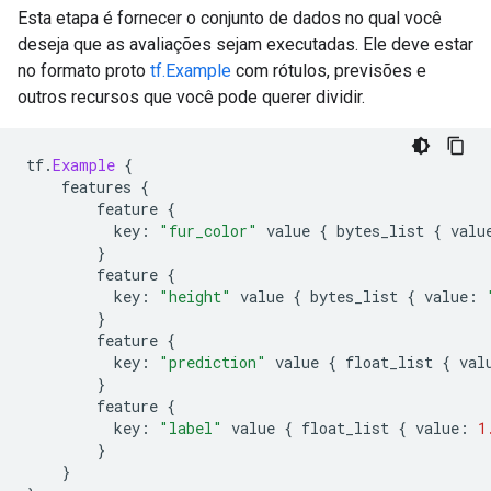
Esta etapa é fornecer o conjunto de dados no qual você
deseja que as avaliações sejam executadas. Ele deve estar
no formato proto
tf.Example
com rótulos, previsões e
outros recursos que você pode querer dividir.
tf
.
Example
{
    features 
{
        feature 
{
          key
:
"fur_color"
 value 
{
 bytes_list 
{
 valu
}
        feature 
{
          key
:
"height"
 value 
{
 bytes_list 
{
 value
:
}
        feature 
{
          key
:
"prediction"
 value 
{
 float_list 
{
 val
}
        feature 
{
          key
:
"label"
 value 
{
 float_list 
{
 value
:
1
}
}