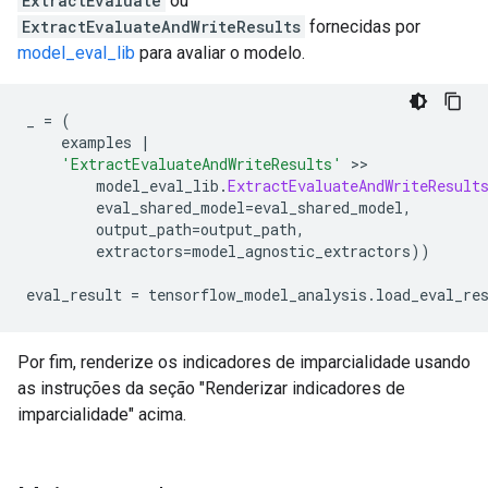
ExtractEvaluate
ou
ExtractEvaluateAndWriteResults
fornecidas por
model_eval_lib
para avaliar o modelo.
_ 
=
(
    examples 
|
'ExtractEvaluateAndWriteResults'
>>
        model_eval_lib
.
ExtractEvaluateAndWriteResult
        eval_shared_model
=
eval_shared_model
,
        output_path
=
output_path
,
        extractors
=
model_agnostic_extractors
))
eval_result 
=
 tensorflow_model_analysis
.
load_eval_re
Por fim, renderize os indicadores de imparcialidade usando
as instruções da seção "Renderizar indicadores de
imparcialidade" acima.