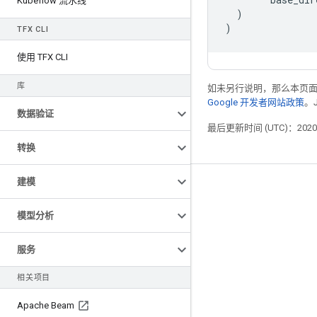
Kubeflow 流水线
)
)
TFX CLI
使用 TFX CLI
库
如未另行说明，那么本页
Google 开发者网站政策
。
数据验证
最后更新时间 (UTC)：2020-
转换
建模
掌握动态
博客
模型分析
GitHub
服务
Twitter
相关项目
哔哩哔哩
Apache Beam