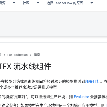
资源
社区
选择 TensorFlow 的原因
习
For Production
指南
r TFX 流水线组件
件用于在模型训练或再训练期间将经过验证的模型推送到
部署目标
。在
个或多个推荐来决定是否推送模型。
练的模型“足够好”，可以推送到生产环境，则
Evaluator
会推荐该
但建议参考）如果模型在生产环境中是一个机械可应用模型，则