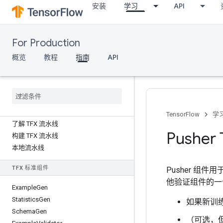
安装
学习
API
指南
新变化
For Production
TFX 云端解决方案
概览
教程
指南
API
将 Keras 与 TFX 搭配使用
移动设备和 Io
T 设备：TFX for Tensor
Flow Lite
TFX 流水线
TensorFlow
学
了解 TFX 流水线
Pushe
构建 TFX 流水线
本地流水线
TFX 标准组件
Pusher 组
他验证组件的一
Example
Gen
Statistics
Gen
如果新训
Schema
Gen
（可选，