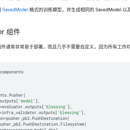
用
SavedModel
格式的训练模型，并生成相同的 SavedModel 
er 组件
水线组件通常非常易于部署，而且几乎不需要自定义，因为所有工作均由 P
components
nts
.
Pusher
(
outputs
[
'model'
],
=
evaluator
.
outputs
[
'blessing'
],
=
infra_validator
.
outputs
[
'blessing'
],
on
=
pusher_pb2
.
PushDestination
(
usher_pb2
.
PushDestination
.
Filesystem
(
ectory
=
serving_model_dir
)