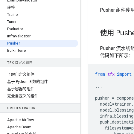
Example
Validator
转换
Pusher 组件使
Trainer
Tuner
Evaluator
使用 Push
Infra
Validator
Pusher
Pusher 流
Bulk
Inferrer
代码如下所示：
TFX 自定义组件
from
tfx
import
了解自定义组件
基于 Python 函数的组件
...
基于容器的组件
完全自定义的组件
pusher
=
compone
model
=
trainer
.
ORCHESTRATOR
model_blessing
infra_blessing
Apache Airflow
push_destinati
Apache Beam
filesystem
=
p
base_dir