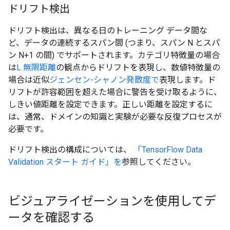
ドリフト検出
ドリフト検出は、異なる日のトレーニング データ間な
ど、データの連続するスパン間 (つまり、スパン N とスパ
ン N+1 の間) でサポートされます。カテゴリ特徴量の場合
は
L 無限距離
の観点からドリフトを表現し、数値特徴量の
場合は近似
ジェンセン-シャノン発散度で
表現します。ド
リフトが許容範囲を超えた場合に警告を受け取るように、
しきい値距離を設定できます。正しい距離を設定するに
は、通常、ドメインの知識と実験が必要な反復プロセスが
必要です。
ドリフト検出の構成については、
「TensorFlow Data
Validation スタート ガイド」を
参照してください。
ビジュアライゼーションを使用してデ
ータを確認する