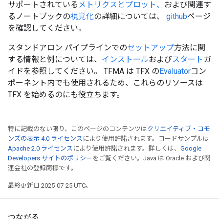
サポートされている
メトリクスとプロット、
および関連す
るノートブックの
視覚化
の詳細については、
github
ページ
を確認してください。
スタンドアロン パイプラインでの
セットアップ
方法に関
する情報と例については、
インストール
および
スタート
ガ
イドを参照してください。 TFMA は TFX の
Evaluator
コン
ポーネント内でも使用されるため、これらのリソースは
TFX を始めるのにも役立ちます。
特に記載のない限り、このページのコンテンツは
クリエイティブ・コモ
ンズの表示 4.0 ライセンス
により使用許諾されます。コードサンプルは
Apache 2.0 ライセンス
により使用許諾されます。詳しくは、
Google
Developers サイトのポリシー
をご覧ください。Java は Oracle および関
連会社の登録商標です。
最終更新日 2025-07-25 UTC。
つながる