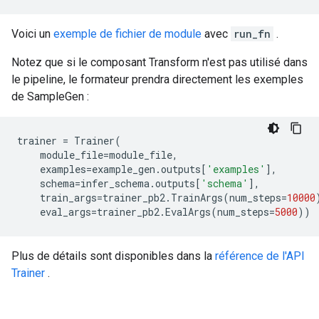
Voici un
exemple de fichier de module
avec
run_fn
.
Notez que si le composant Transform n'est pas utilisé dans
le pipeline, le formateur prendra directement les exemples
de SampleGen :
trainer
=
Trainer
(
module_file
=
module_file
,
examples
=
example_gen
.
outputs
[
'examples'
],
schema
=
infer_schema
.
outputs
[
'schema'
],
train_args
=
trainer_pb2
.
TrainArgs
(
num_steps
=
10000
eval_args
=
trainer_pb2
.
EvalArgs
(
num_steps
=
5000
))
Plus de détails sont disponibles dans la
référence de l'API
Trainer
.