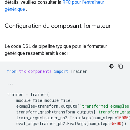
détails, veuillez consulter la
RFC pour l'entraîneur
générique
.
Configuration du composant formateur
Le code DSL de pipeline typique pour le formateur
générique ressemblerait à ceci :
from
tfx.components
import
Trainer
...
trainer
=
Trainer
(
module_file
=
module_file
,
examples
=
transform
.
outputs
[
'transformed_examples
transform_graph
=
transform
.
outputs
[
'transform_gra
train_args
=
trainer_pb2
.
TrainArgs
(
num_steps
=
10000
eval_args
=
trainer_pb2
.
EvalArgs
(
num_steps
=
5000
))