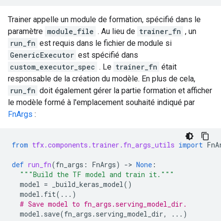
Trainer appelle un module de formation, spécifié dans le
paramètre
module_file
. Au lieu de
trainer_fn
, un
run_fn
est requis dans le fichier de module si
GenericExecutor
est spécifié dans
custom_executor_spec
. Le
trainer_fn
était
responsable de la création du modèle. En plus de cela,
run_fn
doit également gérer la partie formation et afficher
le modèle formé à l'emplacement souhaité indiqué par
FnArgs
:
from
tfx.components.trainer.fn_args_utils
import
FnA
def
run_fn
(
fn_args
:
FnArgs
)
-
> 
None
:
"""Build the TF model and train it."""
model
=
_build_keras_model
()
model
.
fit
(
...
)
# Save model to fn_args.serving_model_dir.
model
.
save
(
fn_args
.
serving_model_dir
,
...
)