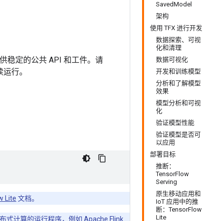
SavedModel
架构
使用 TFX 进行开发
数据探索、可视
化和清理
提供稳定的公共 API 和工件。请
数据可视化
续运行。
开发和训练模型
分析和了解模型
效果
模型分析和可视
化
验证模型性能
验证模型是否可
以应用
部署目标
推断：
TensorFlow
Serving
原生移动应用和
 Lite
文档。
IoT 应用中的推
断：TensorFlow
Lite
执行分布式计算的运行程序，例如
Apache Flink