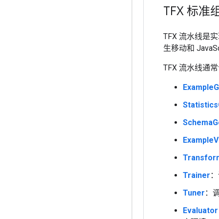
TFX 标准
TFX 流水线是
生移动和 Jav
TFX 流水线通
Example
Statistic
SchemaG
ExampleVa
Transfor
Trainer
：
Tuner
：
Evaluator