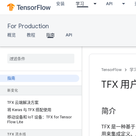
安装
学习
API
For Production
概览
教程
指南
API
TensorFlow
学
指南
TFX 
新变化
TFX 云端解决方案
简介
将 Keras 与 TFX 搭配使用
移动设备和 Io
T 设备：TFX for Tensor
Flow Lite
TFX 是一种基于
用来集成定义、
TFX 流水线