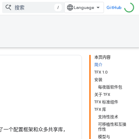
/
GitHub
本页内容
简介
TFX 1.0
安装
每夜版软件包
关于 TFX
TFX 标准组件
TFX 库
支持性技术
可移植性和互操
该平台提供了一个配置框架和众多共享库，
作性
模型与