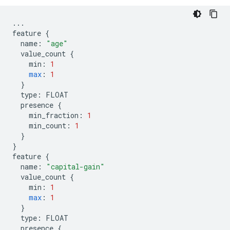
...
feature
{
name
:
"age"
value_count
{
min
:
1
max
:
1
}
type
:
FLOAT
presence
{
min_fraction
:
1
min_count
:
1
}
}
feature
{
name
:
"capital-gain"
value_count
{
min
:
1
max
:
1
}
type
:
FLOAT
presence
{