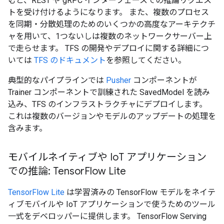
むと、REST や gRPC インターフェースでの推論リクエス
トを受け付けるようになります。 また、複数のプロセス
を同期・分散処理のためのいくつかの高度なアーキテクチ
ャを用いて、1つないしは複数のネットワークサーバー上
で走らせます。 TFS の開発やデプロイに関する詳細につ
いては
TFS のドキュメント
を参照してください。
典型的なパイプラインでは
Pusher
コンポーネントが
Trainer コンポーネントで訓練された SavedModel を読み
込み、TFS のインフラストラクチャにデプロイします。
これは複数のバージョンやモデルのアップデートの処理を
含みます。
モバイルネイティブや Io
T アプリケーション
での推論: Tensor
Flow Lite
TensorFlow Lite
は学習済みの TensorFlow モデルをネイテ
ィブモバイルや IoT アプリケーションで使うためのツール
一式をデベロッパーに提供します。 TensorFlow Serving