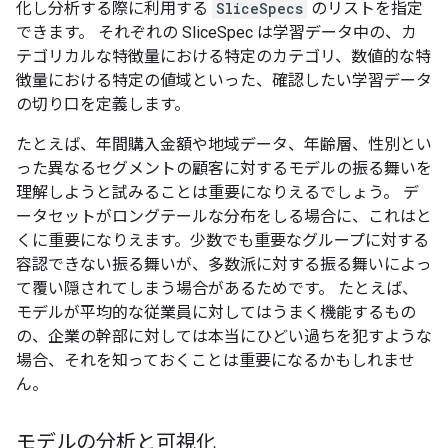
化し分析する際に利用する
SliceSpecs
のリストを指定
できます。 それぞれの SliceSpec は学習データ中の、カ
テゴリカルな特徴量における特定のカテゴリ、数値的な特
徴量における特定の値域といった、確認したい学習データ
の切り口を定義します。
たとえば、年間購入金額や地域データ、年齢層、性別とい
った異なるセグメントの顧客に対するモデルの振る舞いを
理解しようと試みることは重要になりえるでしょう。 デ
ータセットがロングテールな分布をしる場合に、これはと
くに重要になりえます。少数でも重要なグループに対する
容認できない振る舞いが、多数派に対する振る舞いによっ
て覆い隠されてしまう場合があるためです。 たとえば、
モデルが平均的な従業員に対してはうまく機能するもの
の、企業の幹部に対しては本当にひどい過ちを犯すような
場合、それを知っておくことは重要になるかもしれませ
ん。
モデルの分析と可視化