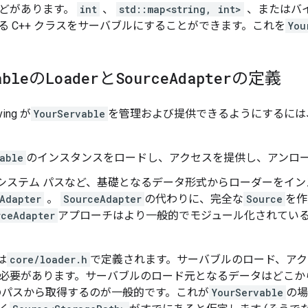
どがあります。
int
、
std::map<string, int>
、またはバ
る C++ クラスをサーバブルにすることができます。これを
You
able
の
Loader
と
Source
Adapter
の定義
ving が
YourServable
を管理および提供できるようにするには、
able
のインスタンスをロードし、アクセスを提供し、アンロ
 システム パスなど、基礎となるデータ形式からローダーをイ
Adapter
。
SourceAdapter
の代わりに、完全な
Source
を作
rceAdapter
アプローチはより一般的でモジュール化されてい
。
は
core/loader.h
で定義されます。サーバブルのロード、ア
必要があります。サーバブルのロード元となるデータはどこか
のパスから取得するのが一般的です。これが
YourServable
の場