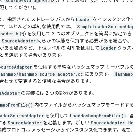
く
Source<StoragePath>
がすでにあると仮定します (そうで
照してください)。
て、指定されたストレージ パスから
Loader
をインスタンス化
す。ほとんどの単純な使用例では、
SimpleLoaderSourceAda
loader.h
内) を使用して 2 つのオブジェクトを簡潔に指定で
、
SourceAdapter
何らかの状態を保持する必要がある場合や、
がある場合など、下位レベルの API を使用して
Loader
クラス
とを選択する場合があります。
SourceAdapter
を使用する単純なハッシュマップ サーバブル
hashmap/hashmap_source_adapter.cc
にあります。
Hashmap
合わせて変更すると便利な場合があります。
eAdapter
の実装には 2 つの部分があります。
mapFromFile()
内のファイルからハッシュマップをロードす
aderSourceAdapter
を使用して
LoadHashmapFromFile()
に
する
SourceAdapter
を定義します。新しい
SourceAdapter
H
構成プロトコル メッセージからインスタンス化できます。現在