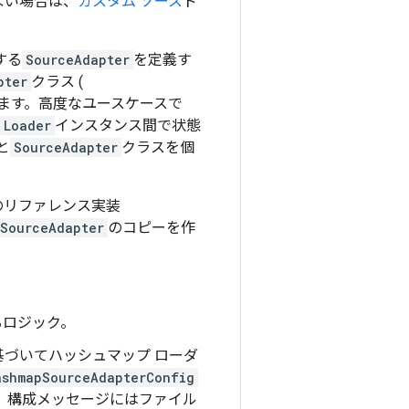
ない場合は、
カスタム ソース
ド
する
SourceAdapter
を定義す
pter
クラス (
きます。高度なユースケースで
Loader
インスタンス間で状態
と
SourceAdapter
クラスを個
のリファレンス実装
SourceAdapter
のコピーを作
るロジック。
基づいてハッシュマップ ローダ
ashmapSourceAdapterConfig
、構成メッセージにはファイル