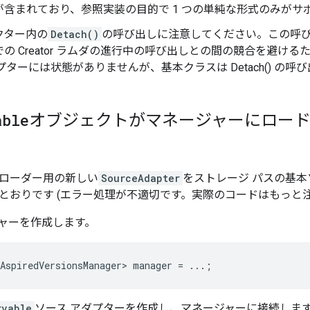
が含まれており、参照実装の目的で 1 つの単純な形式のみがサ
クター内の
Detach()
の呼び出しに注意してください。この呼
の Creator ラムダの進行中の呼び出しとの間の競合を避ける
プターには状態がありませんが、基本クラスは Detach() の呼
able
オブジェクトがマネージャーにロー
ローダー用の新しい
SourceAdapter
をストレージ パスの基
とおりです (エラー処理が不適切です。実際のコードはもっと
ャーを作成します。
AspiredVersionsManager>
manager
=
...;
rvable
ソース アダプターを作成し、マネージャーに接続しま