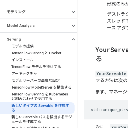
形式のみ
モデリング
デストラ
スレッドで
Model Analysis
ース アダ
Serving
モデルの提供
Your
Serv
Tensor
Flow Serving と Docker
る
インストール
Tensor
Flow モデルを提供する
YourServable
アーキテクチャ
する方法は次の
モデルサーバーの高度な設定
Tensor
Flow Model
Server を構築する
まず、マネージ
Tensor
Flow Serving を Kubernetes
と組み合わせて使用する
新しいタイプの Servable を作成す
std
::
unique_ptr<
る
新しい Servable パスを検出するモジ
ュールを作成する
次に、
YourSe