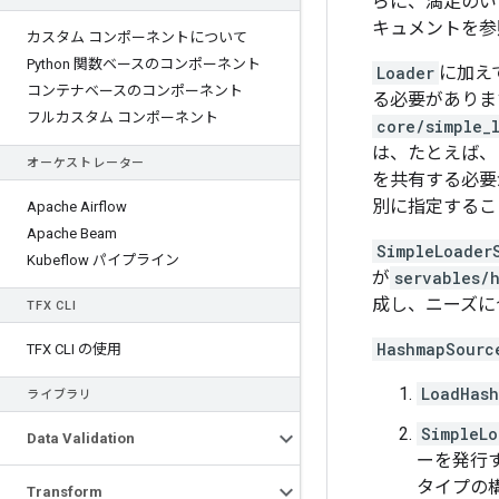
らに、満足のい
キュメントを参
カスタム コンポーネントについて
Python 関数ベースのコンポーネント
Loader
に加え
コンテナベースのコンポーネント
る必要がありま
フルカスタム コンポーネント
core/simple_
は、たとえば
オーケストレーター
を共有する必要
別に指定するこ
Apache Airflow
Apache Beam
SimpleLoader
Kubeflow パイプライン
が
servables/
成し、ニーズに
TFX CLI
HashmapSourc
TFX CLI の使用
LoadHash
ライブラリ
SimpleLo
Data Validation
ーを発行
タイプの
Transform