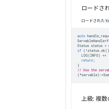
ロードさ
ロードされた
Y
auto
handle_requ
ServableHandle<Y
Status
status
=
if
(
!
status
.
ok
(
LOG
(
INFO
)
 << 
return
;
}
// Use the serva
(
*
servable
)
-
>
So
上級: 複