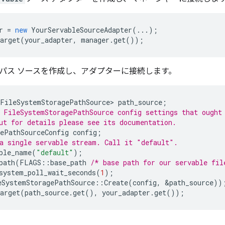
r
=
new
YourServableSourceAdapter
(...);
arget
(
your_adapter
,
manager
.
get
());
パス ソースを作成し、アダプターに接続します。
<FileSystemStoragePathSource>
path_source
;
 FileSystemStoragePathSource config settings that ought
ut for details please see its documentation.
ePathSourceConfig
config
;
a single servable stream. Call it "default".
ble_name
(
"default"
);
path
(
FLAGS
::
base_path
/* base path for our servable fil
system_poll_wait_seconds
(
1
);
eSystemStoragePathSource
::
Create
(
config
,
&
path_source
))
arget
(
path_source
.
get
(),
your_adapter
.
get
());