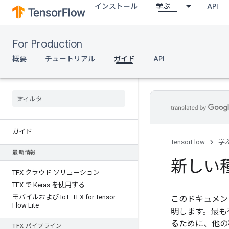
インストール
学ぶ
API
For Production
概要
チュートリアル
ガイド
API
ガイド
TensorFlow
学
最新情報
新しい
TFX クラウド ソリューション
TFX で Keras を使用する
モバイルおよび Io
T: TFX for Tensor
このドキュメント
Flow Lite
明します。最も
るために、他の
TFX パイプライン