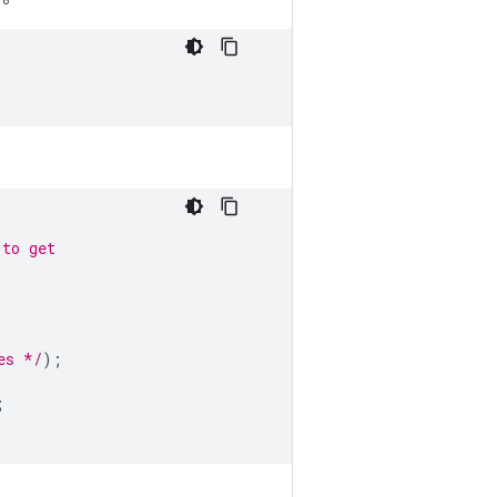
 to get
es */
);
;