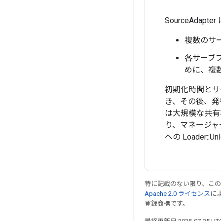
SourceAd
複数のサ
各サーブ
めに、複
初期化時間とサイ
き、その後、発
は大規模な共有状
り、マネージャ
への Loader
特に記載のない限り、こ
Apache 2.0 ライセンス
に
登録商標です。