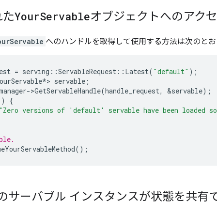
れた
Your
Servable
オブジェクトへのアク
ourServable
へのハンドルを取得して使用する方法は次のとお
est
=
serving
::
ServableRequest
::
Latest
(
"default"
);
ourServable
*
>
servable
;
manager
-
>
GetServableHandle
(
handle_request
,
&
servable
);
))
{
"Zero versions of 'default' servable have been loaded s
ble.
meYourServableMethod
();
数のサーバブル インスタンスが状態を共有