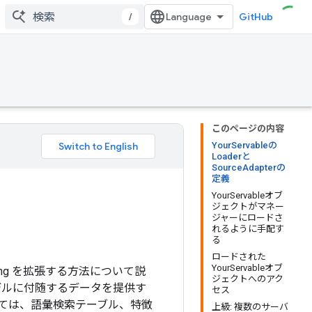
/
GitHub
このページの内容
YourServableの
Loaderと
SourceAdapterの
定義
YourServableオブ
ジェクトがマネー
ジャーにロードさ
れるように手配す
る
ロードされた
YourServableオブ
ing を拡張する方法について説
ジェクトへのアク
デルに付随するデータを提供す
セス
ては、語彙検索テーブル、特徴
上級: 複数のサーバ