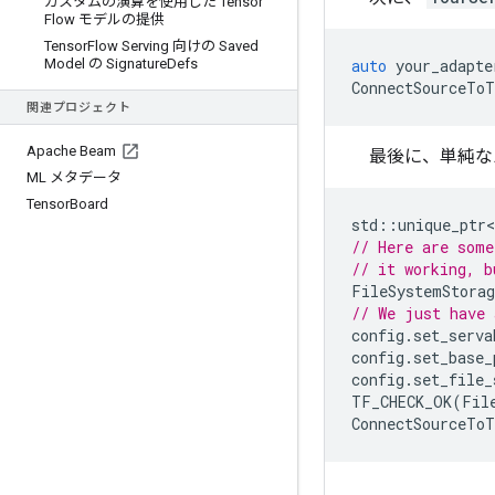
カスタムの演算を使用した Tensor
Flow モデルの提供
Tensor
Flow Serving 向けの Saved
Model の Signature
Defs
auto
your_adapte
ConnectSourceToT
関連プロジェクト
Apache Beam
最後に、単純な
ML メタデータ
Tensor
Board
std
::
unique_ptr
// Here are some
// it working, b
FileSystemStorag
// We just have 
config
.
set_serva
config
.
set_base_
config
.
set_file_
TF_CHECK_OK
(
Fil
ConnectSourceToT