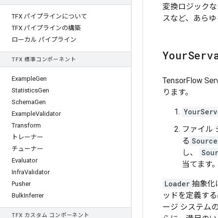
変換ロジックな
TFX パイプラインについて
スなど、あらゆ
TFX パイプラインの構築
ローカル パイプライン
Your
Serv
TFX 標準コンポーネント
Example
Gen
TensorFlow Ser
Statistics
Gen
ります。
Schema
Gen
YourServ
Example
Validator
Transform
ファイル
トレーナー
る
Source
チューナー
し、
Sou
Evaluator
当てます
Infra
Validator
Loader
抽象化
Pusher
ッドを定義する
Bulk
Inferrer
ージ システム
TFX カスタム コンポーネント