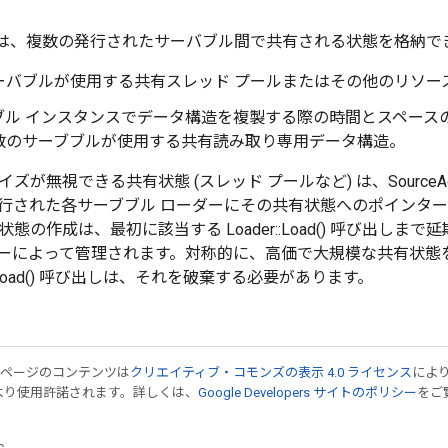
apter は、複数の発行されたサーバブル間で共有される状態を格納
ーバブルが使用する共有スレッド プールまたはその他のリソー
ブル インスタンスでデータ構造を複製する際の時間とスペース
数のサーブブルが使用する共有読み取り専用データ構造。
ズが無視できる共有状態 (スレッド プールなど) は、SourceA
行された各サーブブル ローダーにその共有状態へのポインタ
態の作成は、最初に該当する Loader::Load() 呼び出しま
ーによって管理されます。対称的に、高価で大規模な共有状態
::Unload() 呼び出しは、それを破棄する必要があります。
のページのコンテンツは
クリエイティブ・コモンズの表示 4.0 ライセンス
によ
より使用許諾されます。詳しくは、
Google Developers サイトのポリシー
をご覧