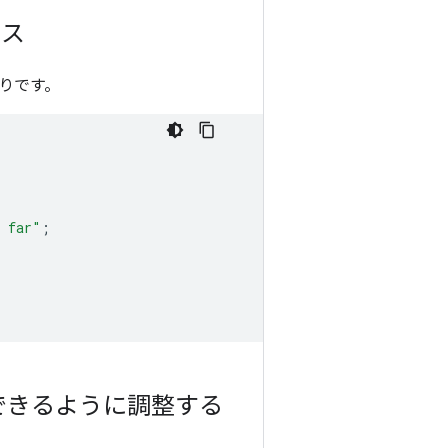
セス
りです。
o far"
;
できるように調整する