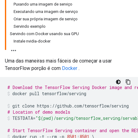
Puxando uma imagem de serviço
Executando uma imagem de serviço
Criar sua própria imagem de serviço
Servindo exemplo
Servindo com Docker usando sua GPU
Instale nvidia-docker
Uma das maneiras mais fáceis de começar a usar
TensorFlow porção é com
Docker
.
# Download the TensorFlow Serving Docker image and r
docker pull tensorflow
/
serving
git clone https
://
github
.
com
/
tensorflow
/
serving
# Location of demo models
TESTDATA
=
"$(pwd)/serving/tensorflow_serving/servab
# Start TensorFlow Serving container and open the RE
docker run 
-
t 
--
rm 
-
p 
8501
:
8501
\