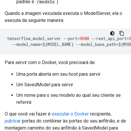
padrão é
/models
)
Quando a imagem veiculada executa o ModelServer, ela o
executa da seguinte maneira:
tensorflow_model_server 
--
port
=
8500
--
rest_api_port
=
--
model_name
=
$
{
MODEL_NAME
}
--
model_base_path
=
$
{
MOD
Para servir com o Docker, você precisará de:
Uma porta aberta em seu host para servir
Um SavedModel para servir
Um nome para o seu modelo ao qual seu cliente se
referirá
O que você vai fazer é
executar o Docker
recipiente,
publicar
portas do contêiner às portas do seu anfitrião, e de
montagem caminho do seu anfitrião à SavedModel para