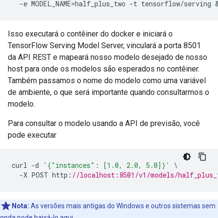
-
e MODEL_NAME
=
half_plus_two 
-
t tensorflow
/
serving 
Isso executará o contêiner do docker e iniciará o
TensorFlow Serving Model Server, vinculará a porta 8501
da API REST e mapeará nosso modelo desejado de nosso
host para onde os modelos são esperados no contêiner.
Também passamos o nome do modelo como uma variável
de ambiente, o que será importante quando consultarmos o
modelo.
Para consultar o modelo usando a API de previsão, você
pode executar
curl 
-
d 
'{"instances": [1.0, 2.0, 5.0]}'
\
-
X POST http
:
//localhost:8501/v1/models/half_plus_
Nota:
As versões mais antigas do Windows e outros sistemas sem
onda pode baixá-lo
aqui
.