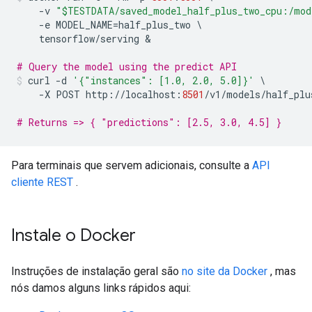
-
v 
"$TESTDATA/saved_model_half_plus_two_cpu:/mod
-
e MODEL_NAME
=
half_plus_two 
\
    tensorflow
/
serving 
&
# Query the model using the predict API
curl 
-
d 
'{"instances": [1.0, 2.0, 5.0]}'
\
-
X POST http
://
localhost
:
8501
/
v1
/
models
/
half_plu
# Returns => { "predictions": [2.5, 3.0, 4.5] }
Para terminais que servem adicionais, consulte a
API
cliente REST
.
Instale o Docker
Instruções de instalação geral são
no site da Docker
, mas
nós damos alguns links rápidos aqui: