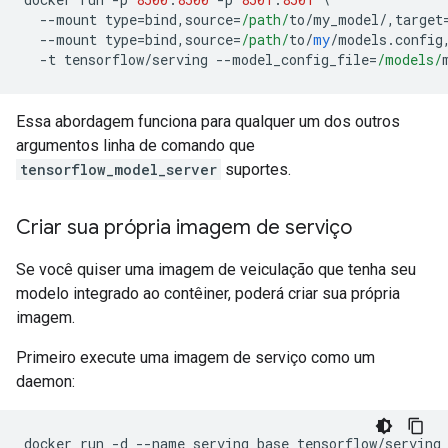
--
mount type
=
bind
,
source
=
/path/
to
/
my_model
/,
target
--
mount type
=
bind
,
source
=
/path/
to
/
my
/
models
.
config
-
t tensorflow
/
serving 
--
model_config_file
=
/models/
Essa abordagem funciona para qualquer um dos outros
argumentos linha de comando que
tensorflow_model_server
suportes.
Criar sua própria imagem de serviço
Se você quiser uma imagem de veiculação que tenha seu
modelo integrado ao contêiner, poderá criar sua própria
imagem.
Primeiro execute uma imagem de serviço como um
daemon:
docker run 
-
d 
--
name serving_base tensorflow
/
serving