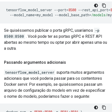
tensorflow_model_server 
--
port
=
8500
--
rest_api_port
=
--
model_name
=
my_model 
--
model_base_path
=
/models/
my
Se quiséssemos publicar o porta gRPC, usaríamos
-p
8500:8500
. Você pode ter as portas gRPC e REST API
abertas ao mesmo tempo ou optar por abrir apenas uma ou
a outra.
Passando argumentos adicionais
tensorflow_model_server
suporta muitos argumentos
adicionais que você poderia passar para os contentores
Docker servir. Por exemplo, se quiséssemos passar um
arquivo de configuração do modelo em vez de especificar
o nome do modelo, poderíamos fazer o seguinte:
docker run 
-
p 
8500
:
8500
-
p 
8501
:
8501
\