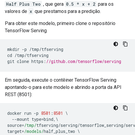
Half Plus Two
, que gera
0.5 * x + 2
para os
valores de
x
que prestamos para a predição.
Para obter este modelo, primeiro clone o repositório
TensorFlow Serving.
mkdir 
-
p 
/
tmp
/
tfserving
cd 
/
tmp
/
tfserving
git clone https
:
//github.com/tensorflow/serving
Em seguida, execute o contêiner TensorFlow Serving
apontando-o para este modelo e abrindo a porta da API
REST (8501):
docker run 
-
p 
8501
:
8501
\
--
mount type
=
bind
,\
source
=
/tmp/
tfserving
/
serving
/
tensorflow_serving
/
ser
target
=
/models/
half_plus_two 
\