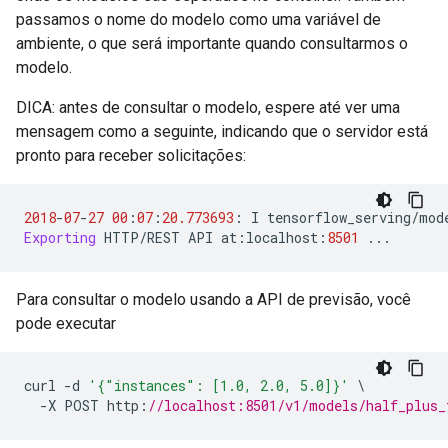
passamos o nome do modelo como uma variável de
ambiente, o que será importante quando consultarmos o
modelo.
DICA: antes de consultar o modelo, espere até ver uma
mensagem como a seguinte, indicando que o servidor está
pronto para receber solicitações:
2018
-
07
-
27
00
:
07
:
20.773693
:
 I tensorflow_serving
/
mod
Exporting
 HTTP
/
REST API at
:
localhost
:
8501
...
Para consultar o modelo usando a API de previsão, você
pode executar
curl 
-
d 
'{"instances": [1.0, 2.0, 5.0]}'
\
-
X POST http
:
//localhost:8501/v1/models/half_plus_