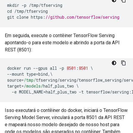
mkdir 
-
p 
/
tmp
/
tfserving
cd 
/
tmp
/
tfserving
git clone https
:
//github.com/tensorflow/serving
Em seguida, execute o contêiner TensorFlow Serving
apontando-o para este modelo e abrindo a porta da API
REST (8501):
docker run 
--
gpus all 
-
p 
8501
:
8501
\
--
mount type
=
bind
,\
source
=
/tmp/
tfserving
/
serving
/
tensorflow_serving
/
ser
target
=
/models/
half_plus_two 
\
-
e MODEL_NAME
=
half_plus_two 
-
t tensorflow
/
serving
:
Isso executará o contêiner do docker, iniciará o TensorFlow
Serving Model Server, vinculará a porta 8501 da API REST
e mapeará nosso modelo desejado de nosso host para
onde os modelos são esperados no contêiner. Também