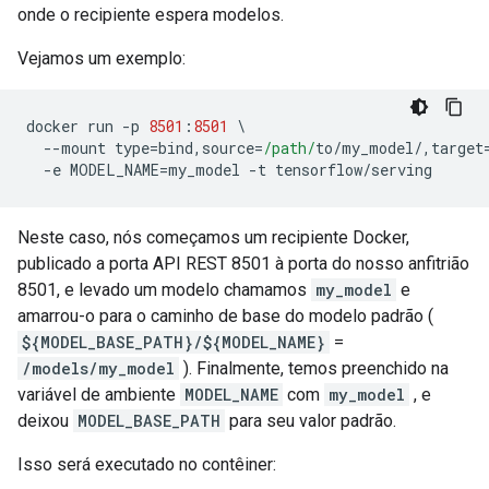
onde o recipiente espera modelos.
Vejamos um exemplo:
docker run 
-
p 
8501
:
8501
\
--
mount type
=
bind
,
source
=
/path/
to
/
my_model
/,
target
-
e MODEL_NAME
=
my_model 
-
t tensorflow
/
serving
Neste caso, nós começamos um recipiente Docker,
publicado a porta API REST 8501 à porta do nosso anfitrião
8501, e levado um modelo chamamos
my_model
e
amarrou-o para o caminho de base do modelo padrão (
${MODEL_BASE_PATH}/${MODEL_NAME}
=
/models/my_model
). Finalmente, temos preenchido na
variável de ambiente
MODEL_NAME
com
my_model
, e
deixou
MODEL_BASE_PATH
para seu valor padrão.
Isso será executado no contêiner: