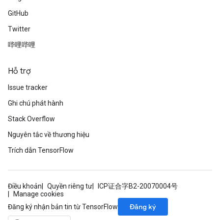
GitHub
Twitter
哔哩哔哩
Hỗ trợ
Issue tracker
Ghi chú phát hành
Stack Overflow
Nguyên tắc về thương hiệu
Trích dẫn TensorFlow
Điều khoản
Quyền riêng tư
ICP证合字B2-20070004号
Manage cookies
Đăng ký
Đăng ký nhận bản tin từ TensorFlow