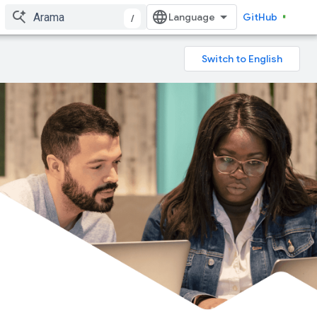
GitHub
/