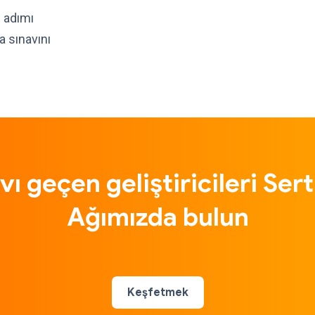
i adımı
a sınavını
vı geçen geliştiricileri Sert
Ağımızda bulun
Keşfetmek