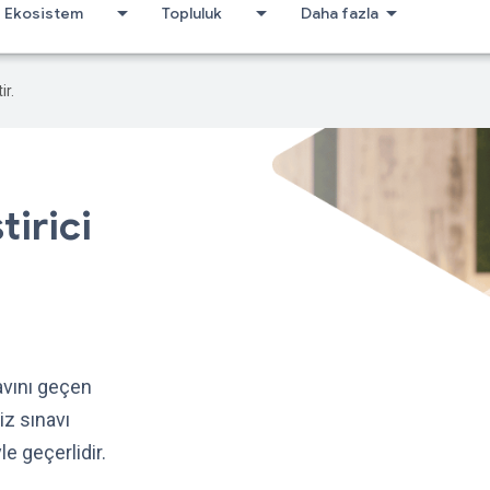
Ekosistem
Topluluk
Daha fazla
ir.
irici
navını geçen
iz sınavı
le geçerlidir.