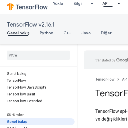
Yükle
Bilgi
API
TensorFlow v2.16.1
Genel bakış
Python
C++
Java
Diğer
Genel bakış
TensorFlow
API
Tensor
Flow
Tensor
Flow Java
Script'i
Tensor
F
Tensor
Flow Basit
Tensor
Flow Extended
TensorFlow api-d
Sürümler
ve değişiklikleri
Genel bakış