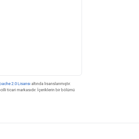
pache 2.0 Lisansı
altında lisanslanmıştır.
illi ticari markasıdır. İçeriklerin bir bölümü