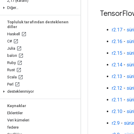
2
,
17 (kararlı)
Diğer…
Tensor
Flo
Topluluk tarafından desteklenen
diller
r2.17
-
sür
Haskell
r2.16
-
sür
C#
Julia
r2.15
-
sür
balon
Ruby
r2.14
-
sür
Rust
r2.13
-
sür
Scala
Perl
r2.12
-
sür
desteklenmiyor
r2.11
-
sür
Kaynaklar
r2.10
-
sür
Eklentiler
Veri kümeleri
r2.9
-
sürü
federe