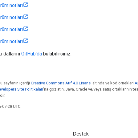
rüm notları
rüm notları
rüm notları
rüm notları
i dallarını
GitHub'da
bulabilirsiniz.
bu sayfanın içeriği
Creative Commons Atıf 4.0 Lisansı
altında ve kod örnekleri
A
elopers Site Politikaları
'na göz atın. Java, Oracle ve/veya satış ortaklarının tesc
ır.
5-07-28 UTC.
Destek