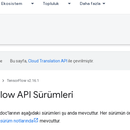
Ekosistem
Topluluk
Daha fazla
Bu sayfa,
Cloud Translation API
ile çevrilmiştir.
TensorFlow v2.16.1
low API Sürümleri
oc'larının aşağıdaki sürümleri şu anda mevcuttur. Her sürümün önem
sürüm notlarında
mevcuttur.