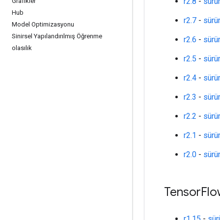
r2.8
-
sürü
Grafikler
Hub
r2.7
-
sürü
Model Optimizasyonu
Sinirsel Yapılandırılmış Öğrenme
r2.6
-
sürü
olasılık
r2.5
-
sürü
r2.4
-
sürü
r2.3
-
sürü
r2.2
-
sürü
r2.1
-
sürü
r2.0
-
sürü
Tensor
Flo
r1.15
-
sür