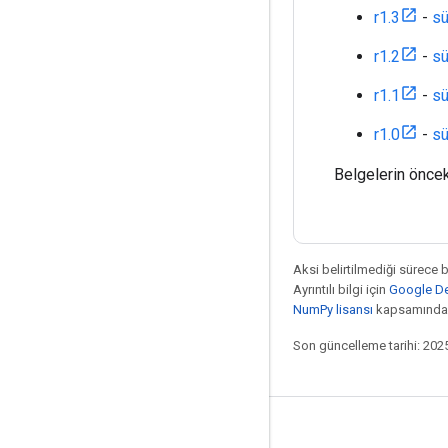
r1.3
-
sü
r1.2
-
sü
r1.1
-
sü
r1.0
-
sü
Belgelerin öncek
Aksi belirtilmediği sürece 
Ayrıntılı bilgi için
Google Dev
NumPy lisansı
kapsamındad
Son güncelleme tarihi: 202
Bağlı kalma