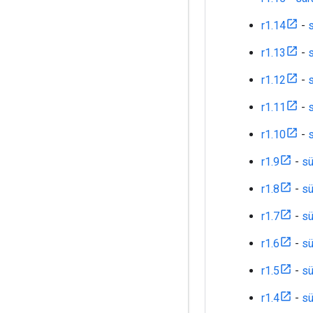
r1.14
-
s
r1.13
-
s
r1.12
-
s
r1.11
-
s
r1.10
-
s
r1.9
-
sü
r1.8
-
sü
r1.7
-
sü
r1.6
-
sü
r1.5
-
sü
r1.4
-
sü