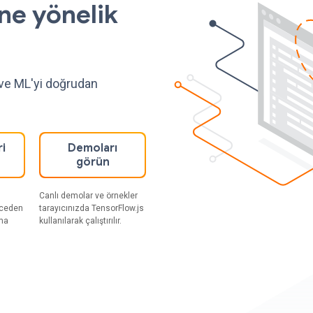
ne yönelik
n ve ML'yi doğrudan
i
Demoları
görün
Canlı demolar ve örnekler
nceden
tarayıcınızda TensorFlow.js
ıma
kullanılarak çalıştırılır.