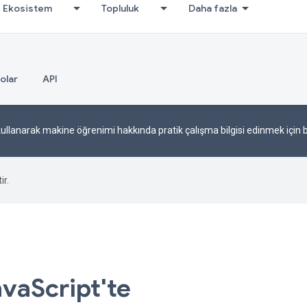
Ekosistem
Topluluk
Daha fazla
olar
API
ullanarak makine öğrenimi hakkında pratik çalışma bilgisi edinmek için b
ir.
avaScript'te