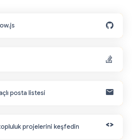
ow.js
çlı posta listesi
 topluluk projelerini keşfedin