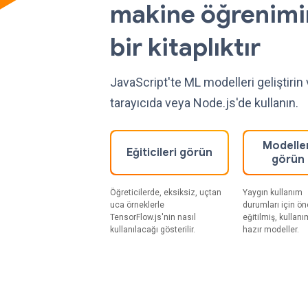
makine öğrenimi
bir kitaplıktır
JavaScript'te ML modelleri geliştiri
tarayıcıda veya Node.js'de kullanın.
Modeller
Eğiticileri görün
görün
Öğreticilerde, eksiksiz, uçtan
Yaygın kullanım
uca örneklerle
durumları için ö
TensorFlow.js'nin nasıl
eğitilmiş, kullan
kullanılacağı gösterilir.
hazır modeller.