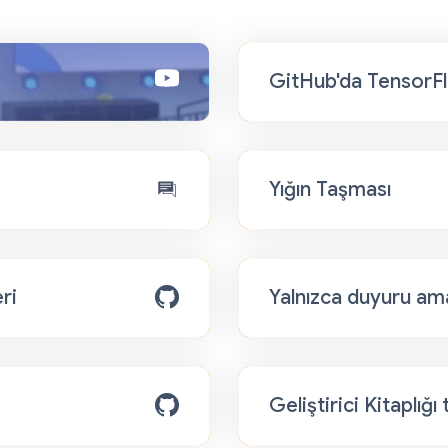
GitHub'da TensorFl
Yığın Taşması
eri
Yalnızca duyuru ama
Geliştirici Kitaplığı