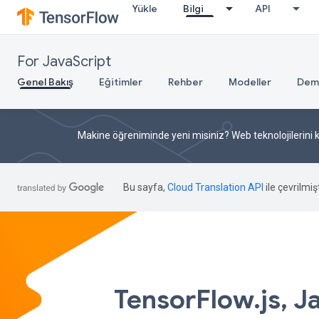
Yükle
Bilgi
API
For JavaScript
Genel Bakış
Eğitimler
Rehber
Modeller
Dem
Makine öğreniminde yeni misiniz? Web teknolojilerini k
Bu sayfa,
Cloud Translation API
ile çevrilmişt
TensorFlow.js, J