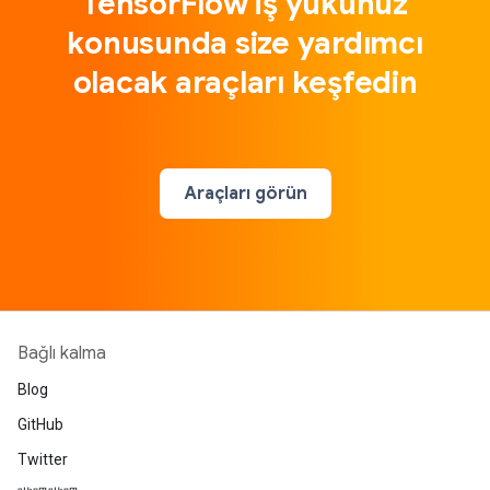
TensorFlow iş yükünüz
konusunda size yardımcı
olacak araçları keşfedin
Araçları görün
Bağlı kalma
Blog
GitHub
Twitter