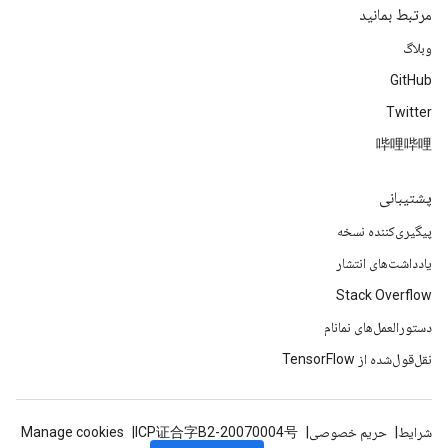
مرتبط بمانید
وبلاگ
GitHub
Twitter
哔哩哔哩
پشتیبانی
پیگیری‌کننده نسخه
یادداشت‌های انتشار
Stack Overflow
دستورالعمل‌های نمانام
نقل‌قول‌شده از TensorFlow
شرایط
حریم خصوصی
ICP证合字B2-20070004号
Manage cookies