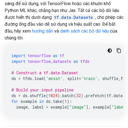
sàng để sử dụng, với TensorFlow hoặc các khuôn khổ
Python ML khác, chẳng hạn như Jax. Tất cả các bộ dữ liệu
được hiển thị dưới dạng
tf.data.Datasets
, cho phép các
đường ống đầu vào dễ sử dụng và hiệu suất cao. Để bắt
đầu, hãy xem
hướng dẫn
và
danh sách các bộ dữ liệu
của
chúng tôi.
import
tensorflow
as
tf
import
tensorflow_datasets
as
tfds
# Construct a tf.data.Dataset
ds
=
tfds
.
load
(
'mnist'
,
split
=
'train'
,
shuffle_fil
# Build your input pipeline
ds
=
ds
.
shuffle
(
1024
)
.
batch
(
32
)
.
prefetch
(
tf
.
data
.
A
for
example
in
ds
.
take
(
1
):
image
,
label
=
example
[
"image"
],
example
[
"label"