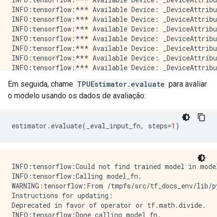
INFO:tensorflow:*** Available Device: _DeviceAttribu
INFO:tensorflow:*** Available Device: _DeviceAttribu
INFO:tensorflow:*** Available Device: _DeviceAttribu
INFO:tensorflow:*** Available Device: _DeviceAttribu
INFO:tensorflow:*** Available Device: _DeviceAttribu
INFO:tensorflow:*** Available Device: _DeviceAttribu
INFO:tensorflow:*** Available Device: _DeviceAttribu
INFO:tensorflow:*** Available Device: _DeviceAttribu
Em seguida, chame
TPUEstimator.evaluate
para avaliar
INFO:tensorflow:*** Available Device: _DeviceAttribu
o modelo usando os dados de avaliação:
WARNING:tensorflow:From /tmpfs/src/tf_docs_env/lib/p
Instructions for updating:

Use Variable.read_value. Variables in 2.X are initial
INFO:tensorflow:Calling model_fn.

estimator
.
evaluate
(
_eval_input_fn
,
 steps
=
1
)
WARNING:tensorflow:From /tmpfs/src/tf_docs_env/lib/p
Instructions for updating:

Call initializer instance with the dtype argument ins
INFO:tensorflow:Bypassing TPUEstimator hook

INFO:tensorflow:Could not find trained model in mode
INFO:tensorflow:Done calling model_fn.

INFO:tensorflow:Calling model_fn.

INFO:tensorflow:TPU job name worker

WARNING:tensorflow:From /tmpfs/src/tf_docs_env/lib/p
INFO:tensorflow:Graph was finalized.

Instructions for updating:

INFO:tensorflow:Running local_init_op.

Deprecated in favor of operator or tf.math.divide.

INFO:tensorflow:Done running local_init_op.

INFO:tensorflow:Done calling model_fn.
