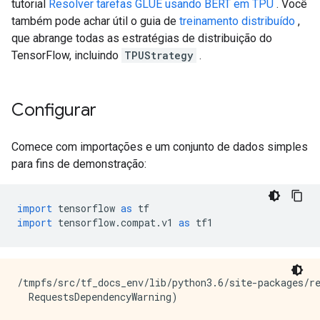
tutorial
Resolver tarefas GLUE usando BERT em TPU
. Você
também pode achar útil o guia de
treinamento distribuído
,
que abrange todas as estratégias de distribuição do
TensorFlow, incluindo
TPUStrategy
.
Configurar
Comece com importações e um conjunto de dados simples
para fins de demonstração:
import
 tensorflow 
as
 tf
import
 tensorflow
.
compat
.
v1 
as
 tf1
/tmpfs/src/tf_docs_env/lib/python3.6/site-packages/r