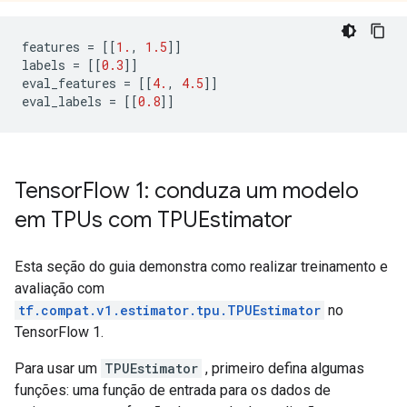
features 
=
[[
1.
,
1.5
]]
labels 
=
[[
0.3
]]
eval_features 
=
[[
4.
,
4.5
]]
eval_labels 
=
[[
0.8
]]
Tensor
Flow 1: conduza um modelo
em TPUs com TPUEstimator
Esta seção do guia demonstra como realizar treinamento e
avaliação com
tf.compat.v1.estimator.tpu.TPUEstimator
no
TensorFlow 1.
Para usar um
TPUEstimator
, primeiro defina algumas
funções: uma função de entrada para os dados de