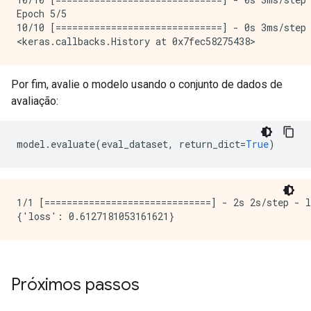
Epoch 5/5

10/10 [==============================] - 0s 3ms/step 
Por fim, avalie o modelo usando o conjunto de dados de
avaliação:
model
.
evaluate
(
eval_dataset
,
 return_dict
=
True
)
1/1 [==============================] - 2s 2s/step - l
Próximos passos