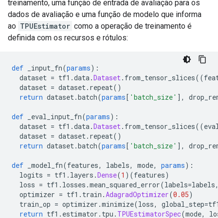
treinamento, uma função de entrada de avaliação para os
dados de avaliação e uma função de modelo que informa
ao
TPUEstimator
como a operação de treinamento é
definida com os recursos e rótulos:
def
 _input_fn
(
params
):
  dataset 
=
 tf1
.
data
.
Dataset
.
from_tensor_slices
((
fea
  dataset 
=
 dataset
.
repeat
()
return
 dataset
.
batch
(
params
[
'batch_size'
],
 drop_re
def
 _eval_input_fn
(
params
):
  dataset 
=
 tf1
.
data
.
Dataset
.
from_tensor_slices
((
eva
  dataset 
=
 dataset
.
repeat
()
return
 dataset
.
batch
(
params
[
'batch_size'
],
 drop_re
def
 _model_fn
(
features
,
 labels
,
 mode
,
params
):
  logits 
=
 tf1
.
layers
.
Dense
(
1
)(
features
)
  loss 
=
 tf1
.
losses
.
mean_squared_error
(
labels
=
labels
  optimizer 
=
 tf1
.
train
.
AdagradOptimizer
(
0.05
)
  train_op 
=
 optimizer
.
minimize
(
loss
,
 global_step
=
tf
return
 tf1
.
estimator
.
tpu
.
TPUEstimatorSpec
(
mode
,
 lo