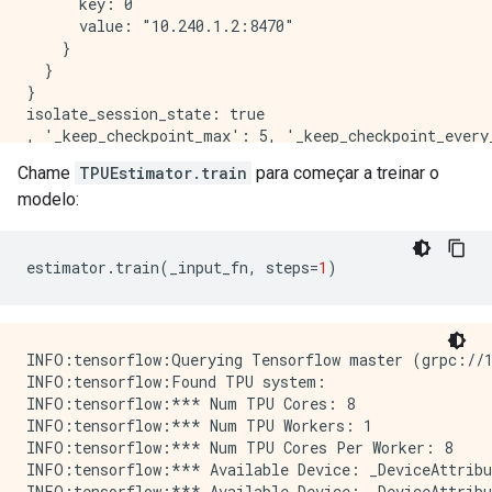
      key: 0

      value: "10.240.1.2:8470"

    }

  }

}

isolate_session_state: true

, '_keep_checkpoint_max': 5, '_keep_checkpoint_every
Chame
TPUEstimator.train
para começar a treinar o
modelo:
estimator
.
train
(
_input_fn
,
 steps
=
1
)
INFO:tensorflow:Querying Tensorflow master (grpc://1
INFO:tensorflow:Found TPU system:

INFO:tensorflow:*** Num TPU Cores: 8

INFO:tensorflow:*** Num TPU Workers: 1

INFO:tensorflow:*** Num TPU Cores Per Worker: 8

INFO:tensorflow:*** Available Device: _DeviceAttribu
INFO:tensorflow:*** Available Device: _DeviceAttribu