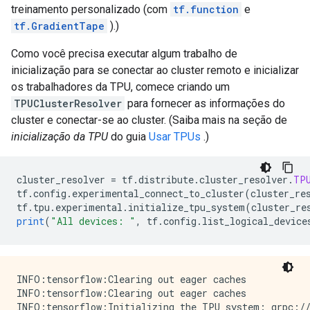
INFO:tensorflow:Shutting down OutfeedController threa
INFO:tensorflow:Outfeed thread finished, shutting dow
treinamento personalizado (com
tf.function
e
INFO:tensorflow:OutfeedController received shutdown s
INFO:tensorflow:outfeed marked as finished

tf.GradientTape
).)
INFO:tensorflow:Outfeed thread finished, shutting dow
INFO:tensorflow:Shutdown TPU system.

INFO:tensorflow:outfeed marked as finished

INFO:tensorflow:Inference Time : 10.80091s

Como você precisa executar algum trabalho de
INFO:tensorflow:Shutdown TPU system.

INFO:tensorflow:Finished evaluation at 2022-02-05-13:
inicialização para se conectar ao cluster remoto e inicializar
INFO:tensorflow:Loss for final step: 4.462118.

INFO:tensorflow:Saving dict for global step 1: global
INFO:tensorflow:training_loop marked as finished

os trabalhadores da TPU, comece criando um
INFO:tensorflow:evaluation_loop marked as finished

TPUClusterResolver
para fornecer as informações do
cluster e conectar-se ao cluster. (Saiba mais na seção de
inicialização da TPU
do guia
Usar TPUs
.)
cluster_resolver 
=
 tf
.
distribute
.
cluster_resolver
.
TP
tf
.
config
.
experimental_connect_to_cluster
(
cluster_re
tf
.
tpu
.
experimental
.
initialize_tpu_system
(
cluster_re
print
(
"All devices: "
,
 tf
.
config
.
list_logical_device
INFO:tensorflow:Clearing out eager caches

INFO:tensorflow:Clearing out eager caches

INFO:tensorflow:Initializing the TPU system: grpc://