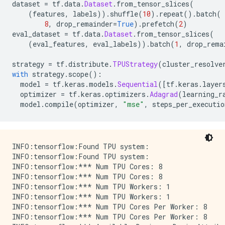
dataset 
=
 tf
.
data
.
Dataset
.
from_tensor_slices
(
(
features
,
 labels
)).
shuffle
(
10
).
repeat
().
batch
(
8
,
 drop_remainder
=
True
).
prefetch
(
2
)
eval_dataset 
=
 tf
.
data
.
Dataset
.
from_tensor_slices
(
(
eval_features
,
 eval_labels
)).
batch
(
1
,
 drop_rema
strategy 
=
 tf
.
distribute
.
TPUStrategy
(
cluster_resolve
with
 strategy
.
scope
():
  model 
=
 tf
.
keras
.
models
.
Sequential
([
tf
.
keras
.
layer
  optimizer 
=
 tf
.
keras
.
optimizers
.
Adagrad
(
learning_r
  model
.
compile
(
optimizer
,
"mse"
,
 steps_per_executio
INFO:tensorflow:Found TPU system:

INFO:tensorflow:Found TPU system:

INFO:tensorflow:*** Num TPU Cores: 8

INFO:tensorflow:*** Num TPU Cores: 8

INFO:tensorflow:*** Num TPU Workers: 1

INFO:tensorflow:*** Num TPU Workers: 1

INFO:tensorflow:*** Num TPU Cores Per Worker: 8

INFO:tensorflow:*** Num TPU Cores Per Worker: 8
