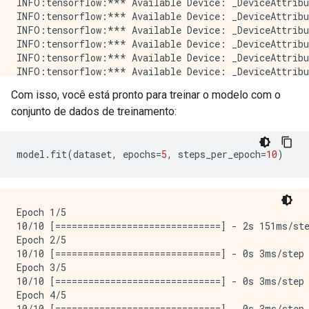
INFO:tensorflow:*** Available Device: _DeviceAttribu
INFO:tensorflow:*** Available Device: _DeviceAttribu
INFO:tensorflow:*** Available Device: _DeviceAttribu
INFO:tensorflow:*** Available Device: _DeviceAttribu
INFO:tensorflow:*** Available Device: _DeviceAttribu
INFO:tensorflow:*** Available Device: _DeviceAttribu
INFO:tensorflow:*** Available Device: _DeviceAttribu
Com isso, você está pronto para treinar o modelo com o
INFO:tensorflow:*** Available Device: _DeviceAttribu
conjunto de dados de treinamento:
INFO:tensorflow:*** Available Device: _DeviceAttribu
INFO:tensorflow:*** Available Device: _DeviceAttribu
INFO:tensorflow:*** Available Device: _DeviceAttribu
INFO:tensorflow:*** Available Device: _DeviceAttribu
model
.
fit
(
dataset
,
 epochs
=
5
,
 steps_per_epoch
=
10
)
INFO:tensorflow:*** Available Device: _DeviceAttribu
INFO:tensorflow:*** Available Device: _DeviceAttribu
INFO:tensorflow:*** Available Device: _DeviceAttribu
INFO:tensorflow:*** Available Device: _DeviceAttribu
Epoch 1/5

INFO:tensorflow:*** Available Device: _DeviceAttribu
10/10 [==============================] - 2s 151ms/ste
INFO:tensorflow:*** Available Device: _DeviceAttribu
Epoch 2/5

INFO:tensorflow:*** Available Device: _DeviceAttribu
10/10 [==============================] - 0s 3ms/step 
INFO:tensorflow:*** Available Device: _DeviceAttribu
Epoch 3/5

INFO:tensorflow:*** Available Device: _DeviceAttribu
10/10 [==============================] - 0s 3ms/step 
INFO:tensorflow:*** Available Device: _DeviceAttribu
Epoch 4/5

INFO:tensorflow:*** Available Device: _DeviceAttribu
10/10 [==============================] - 0s 3ms/step 