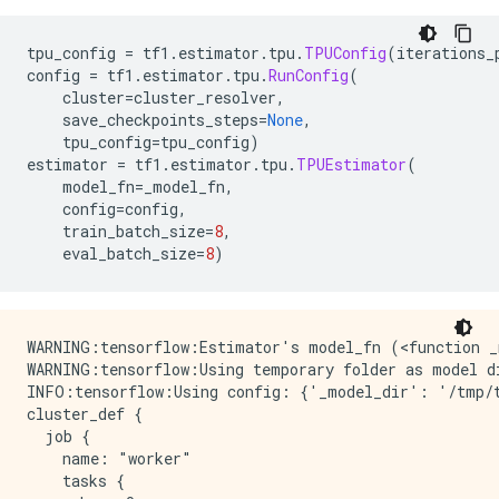
tpu_config 
=
 tf1
.
estimator
.
tpu
.
TPUConfig
(
iterations_
config 
=
 tf1
.
estimator
.
tpu
.
RunConfig
(
    cluster
=
cluster_resolver
,
    save_checkpoints_steps
=
None
,
    tpu_config
=
tpu_config
)
estimator 
=
 tf1
.
estimator
.
tpu
.
TPUEstimator
(
    model_fn
=
_model_fn
,
    config
=
config
,
    train_batch_size
=
8
,
    eval_batch_size
=
8
)
WARNING:tensorflow:Estimator's model_fn (<function _
WARNING:tensorflow:Using temporary folder as model di
INFO:tensorflow:Using config: {'_model_dir': '/tmp/t
cluster_def {

  job {

    name: "worker"

    tasks {
