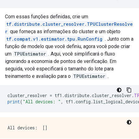
Com essas funções definidas, crie um
tf.distribute.cluster_resolver.TPUClusterResolve
r
que forneça as informações do cluster e um objeto
tf.compat.v1.estimator.tpu.RunConfig
. Junto com a
função de modelo que você definiu, agora você pode criar
um
TPUEstimator
. Aqui, você simplificará o fluxo
ignorando a economia de pontos de verificação. Em
seguida, você especificará o tamanho do lote para
treinamento e avaliação para o
TPUEstimator
.
cluster_resolver 
=
 tf1
.
distribute
.
cluster_resolver
.
T
print
(
"All devices: "
,
 tf1
.
config
.
list_logical_devic