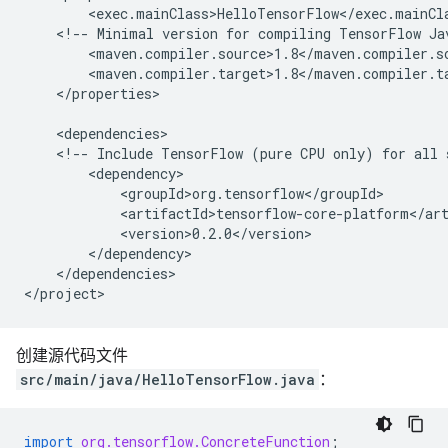
<!--
Minimal
version
for
compiling
TensorFlow
Ja
</properties>

<!--
Include
TensorFlow
(pure
CPU
only)
for
all
</dependencies>

创建源代码文件
src/main/java/HelloTensorFlow.java
：
import
org.tensorflow.ConcreteFunction
;