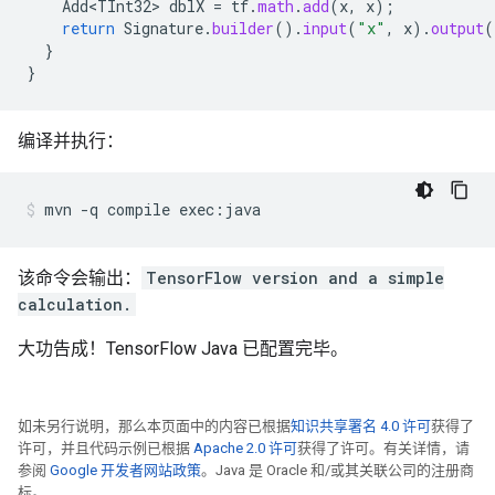
Add<TInt32>
dblX
=
tf
.
math
.
add
(
x
,
x
);
return
Signature
.
builder
().
input
(
"x"
,
x
).
output
(
}
}
编译并执行：
mvn
-q
compile
exec:java
该命令会输出：
TensorFlow version and a simple
calculation.
大功告成！TensorFlow Java 已配置完毕。
如未另行说明，那么本页面中的内容已根据
知识共享署名 4.0 许可
获得了
许可，并且代码示例已根据
Apache 2.0 许可
获得了许可。有关详情，请
参阅
Google 开发者网站政策
。Java 是 Oracle 和/或其关联公司的注册商
标。