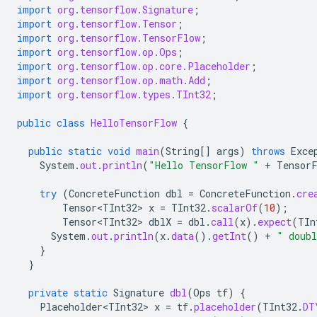
import
org.tensorflow.Signature
;
import
org.tensorflow.Tensor
;
import
org.tensorflow.TensorFlow
;
import
org.tensorflow.op.Ops
;
import
org.tensorflow.op.core.Placeholder
;
import
org.tensorflow.op.math.Add
;
import
org.tensorflow.types.TInt32
;
public
class
HelloTensorFlow
{
public
static
void
main
(
String
[]
args
)
throws
Exce
System
.
out
.
println
(
"Hello TensorFlow "
+
Tensor
try
(
ConcreteFunction
dbl
=
ConcreteFunction
.
cre
Tensor<TInt32>
x
=
TInt32
.
scalarOf
(
10
);
Tensor<TInt32>
dblX
=
dbl
.
call
(
x
).
expect
(
TIn
System
.
out
.
println
(
x
.
data
().
getInt
()
+
" doubl
}
}
private
static
Signature
dbl
(
Ops
tf
)
{
Placeholder<TInt32>
x
=
tf
.
placeholder
(
TInt32
.
DT