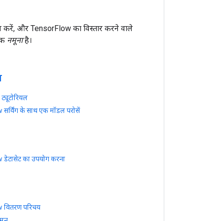
 करें, और TensorFlow का विस्तार करने वाले
 एक
नमूना
है।
स
ट्यूटोरियल
सर्विंग के साथ एक मॉडल परोसें
 डेटासेट का उपयोग करना
w वितरण परिचय
िगमन