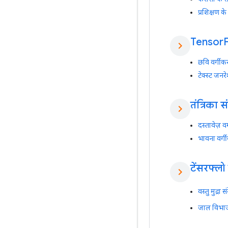
प्रशिक्षण 
Tensor
F
chevron_right
छवि वर्गीकर
टेक्स्ट जनरे
तंत्रिका
chevron_right
दस्तावेज़ 
भावना वर्ग
टेंसरफ्लो
chevron_right
वस्तु मुद्रा 
जाल विभा