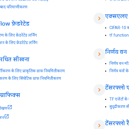
के बाद परिमाणीकरण
एक्सएलए
chevron_right
low फ़ेडरेटेड
CIFAR-10 को
ण के लिए फ़ेडरेटेड लर्निंग
tf.function 
शन के लिए फ़ेडरेटेड लर्निंग
निर्णय वन
chevron_right
 संरचित सीखना
निर्णय वन मॉड
वर्गीकरण के लिए प्राकृतिक ग्राफ नियमितीकरण
निर्णय वनों क
ीकरण के लिए सिंथेटिक ग्राफ नियमितीकरण
टेंसरफ्लो 
chevron_right
 ग्राफिक्स
TF एजेंटों के
सुदृढीकरण स
संरेखण
जन
टेंसरफ्लो र
chevron_right