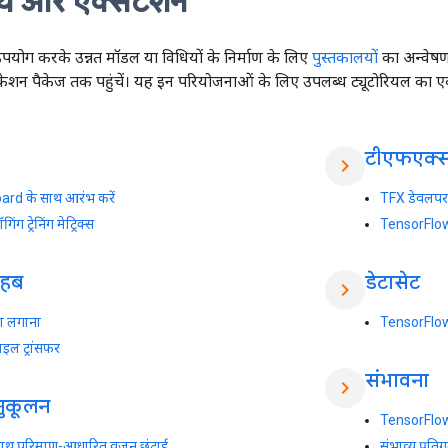
य और एक्सटेंशन
ोग करके उन्नत मॉडल या विधियों के निर्माण के लिए
पुस्तकालयों
का अन्वेषण
लिकेशन पैकेज तक पहुंचें। यह इन परियोजनाओं के लिए उपलब्ध ट्यूटोरियल का
टीएफएक्
chevron_right
rd के साथ आरंभ करें
TFX डेवलपर 
गिंग ट्रेनिंग मेट्रिक्स
TensorFlow 
 हब
डेटासेट
chevron_right
ता लगाना
TensorFlow
ाइल ट्रांसफर
संभावना
chevron_right
ुकूलन
TensorFlo
 साथ परिमाण-आधारित वजन छंटाई
संभाव्य प्रत