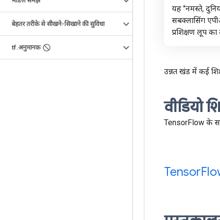
मॉडल समझ
यह "नमस्ते, दुन
सबक्लासिंग ए
बेहतर तरीके से सीखने-सिखाने की सुविधा
प्रशिक्षण लूप क
tf
.
अनुमानक
उन्नत खंड में कई शि
वीडियो शि
TensorFlow के साथ 
Tensor
Flo