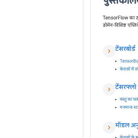
पुस्तकाल
TensorFlow का उपय
डोमेन-विशिष्ट एप्
टेंसरबोर्ड
chevron_right
TensorBoa
केरासो में लॉ
टेंसरफ्लो
chevron_right
वस्तु का प
मनमाना स्ट
मॉडल अन
chevron_right
केरासो के