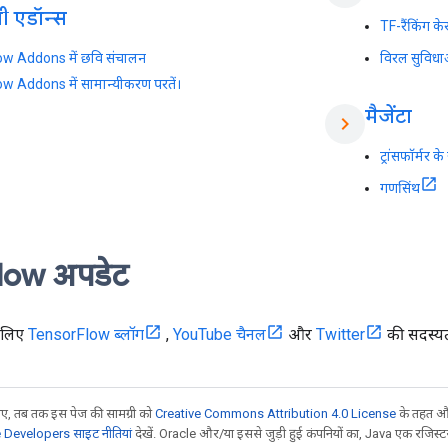
 एडॉन्स
TF-रैंकिंग के
w Addons में छवि संचालन
विरल सुविधाओ
w Addons में सामान्यीकरण परतें।
मैजेंटा
chevron_right
ट्रांसफॉर्मर 
गणसिंथ
low अपडेट
 लिए
TensorFlow ब्लॉग
,
YouTube चैनल
और
Twitter
की सदस्यता
, तब तक इस पेज की सामग्री को
Creative Commons Attribution 4.0 License
के तहत और
Developers साइट नीतियां
देखें. Oracle और/या इससे जुड़ी हुई कंपनियों का, Java एक रजिस्टर क