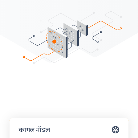
कागल मॉडल