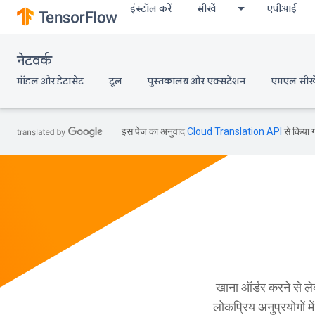
इंस्टॉल करें
सीखें
एपीआई
नेटवर्क
मॉडल और डेटासेट
टूल
पुस्तकालय और एक्सटेंशन
एमएल सीखे
इस पेज का अनुवाद
Cloud Translation API
से किया ग
खाना ऑर्डर करने से ल
लोकप्रिय अनुप्रयोगों म