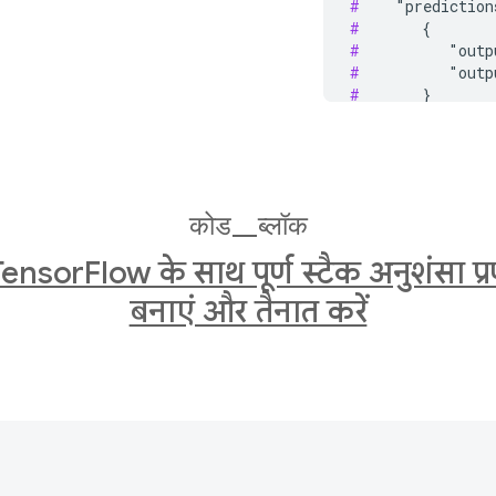
#
#
#
#
#
#
#
 }

#
 Deploy the ran
docker run -t --
कोड_ब्लॉक
  -v "RANKING/MO
  -e MODEL_NAME=
TensorFlow के साथ पूर्ण स्टैक अनुशंसा प्
#
 Get the predic
बनाएं और तैनात करें
curl -X POST -H 
  -d '{"instance
  http://localho
#
#
 {"predictions"