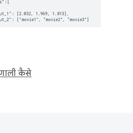
king model with TensorFlow Serving

rm -p 8501:8501 \

DEL/PATH:/models/ranking" \

ranking tensorflow/serving &

रणाली कैसे
tion score for user 42 and movie 3

"Content-Type: application/json" \

s":[{"user_id":"42", "movie_title":"movie3"}]}' \

st:8501/v1/models/ranking:predict

: [[3.66357923]]}