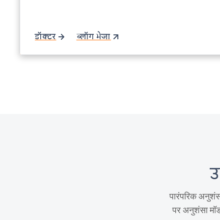
डॉक्टर
ब्लॉग भेजा
उ
पारंपरिक अनुशंस
पर अनुशंसा मॉड