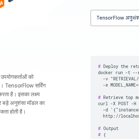
TensorFlow अनुशंसा
#
 Deploy the ret
docker run -t --
म उपयोगकर्ताओं को
  -v "RETRIEVAL/
  -e MODEL_NAME=
करें। TensorFlow सर्विंग
रता है। इसका लक्ष्य
#
 Retrieve top m
 बड़े अनुशंसा मॉडल का
curl -X POST -H 
  -d '{"instance
कता होती है।
  http://localho
#
#