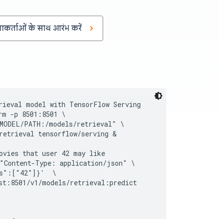
कर्ताओं के साथ आरंभ करें
rieval model with TensorFlow Serving

rm -p 8501:8501 \

MODEL/PATH:/models/retrieval" \

retrieval tensorflow/serving &

ovies that user 42 may like

"Content-Type: application/json" \

s":["42"]}'  \

st:8501/v1/models/retrieval:predict
