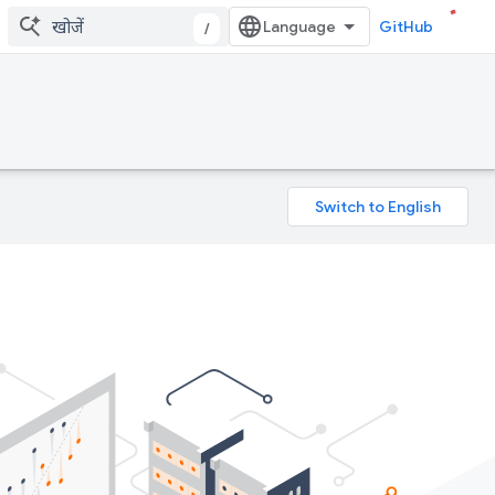
GitHub
/