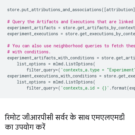
store
.
put_attributions_and_associations
([
attribution
# Query the Artifacts and Executions that are linked
experiment_artifacts
=
store
.
get_artifacts_by_contex
experiment_executions
=
store
.
get_executions_by_cont
# You can also use neighborhood queries to fetch the
# with conditions.
experiment_artifacts_with_conditions
=
store
.
get_art
list_options
=
mlmd
.
ListOptions
(
filter_query
=
(
'contexts_a.type = "Experiment
experiment_executions_with_conditions
=
store
.
get_ex
list_options
=
mlmd
.
ListOptions
(
filter_query
=
(
'contexts_a.id = 
{}
'
.
format
(
ex
रिमोट जीआरपीसी सर्वर के साथ एमएलएमडी
का उपयोग करें