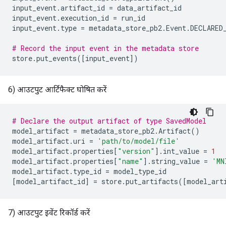
input_event
.
artifact_id
=
data_artifact_id
input_event
.
execution_id
=
run_id
input_event
.
type
=
metadata_store_pb2
.
Event
.
DECLARED
# Record the input event in the metadata store
store
.
put_events
([
input_event
])
6) आउटपुट आर्टिफैक्ट घोषित करें
# Declare the output artifact of type SavedModel
model_artifact
=
metadata_store_pb2
.
Artifact
()
model_artifact
.
uri
=
'path/to/model/file'
model_artifact
.
properties
[
"version"
]
.
int_value
=
1
model_artifact
.
properties
[
"name"
]
.
string_value
=
'MN
model_artifact
.
type_id
=
model_type_id
[
model_artifact_id
]
=
store
.
put_artifacts
([
model_art
7) आउटपुट इवेंट रिकॉर्ड करें