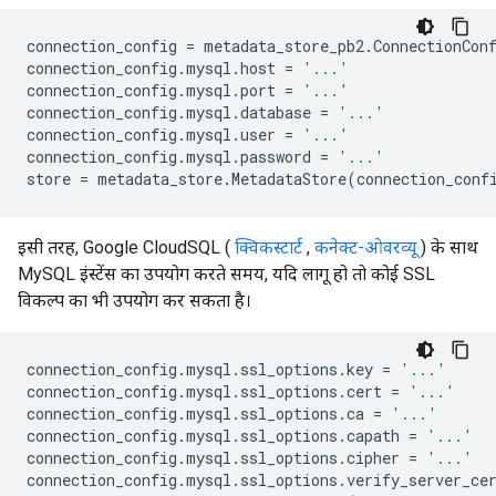
connection_config
=
metadata_store_pb2
.
ConnectionCon
connection_config
.
mysql
.
host
=
'...'
connection_config
.
mysql
.
port
=
'...'
connection_config
.
mysql
.
database
=
'...'
connection_config
.
mysql
.
user
=
'...'
connection_config
.
mysql
.
password
=
'...'
store
=
metadata_store
.
MetadataStore
(
connection_conf
इसी तरह, Google CloudSQL (
क्विकस्टार्ट
,
कनेक्ट-ओवरव्यू
) के साथ
MySQL इंस्टेंस का उपयोग करते समय, यदि लागू हो तो कोई SSL
विकल्प का भी उपयोग कर सकता है।
connection_config
.
mysql
.
ssl_options
.
key
=
'...'
connection_config
.
mysql
.
ssl_options
.
cert
=
'...'
connection_config
.
mysql
.
ssl_options
.
ca
=
'...'
connection_config
.
mysql
.
ssl_options
.
capath
=
'...'
connection_config
.
mysql
.
ssl_options
.
cipher
=
'...'
connection_config
.
mysql
.
ssl_options
.
verify_server_ce