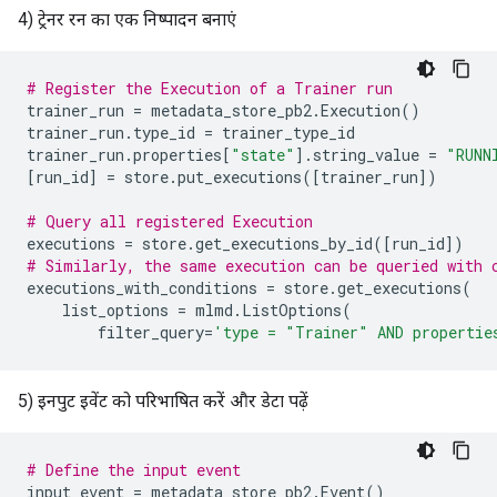
4) ट्रेनर रन का एक निष्पादन बनाएं
# Register the Execution of a Trainer run
trainer_run
=
metadata_store_pb2
.
Execution
()
trainer_run
.
type_id
=
trainer_type_id
trainer_run
.
properties
[
"state"
]
.
string_value
=
"RUNN
[
run_id
]
=
store
.
put_executions
([
trainer_run
])
# Query all registered Execution
executions
=
store
.
get_executions_by_id
([
run_id
])
# Similarly, the same execution can be queried with 
executions_with_conditions
=
store
.
get_executions
(
list_options
=
mlmd
.
ListOptions
(
filter_query
=
'type = "Trainer" AND propertie
5) इनपुट इवेंट को परिभाषित करें और डेटा पढ़ें
# Define the input event
input_event
=
metadata_store_pb2
.
Event
()