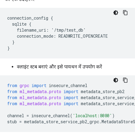
connection_config {

  sqlite {

    filename_uri: '/tmp/test_db'

    connection_mode: READWRITE_OPENCREATE

  }

क्लाइंट स्टब बनाएं और इसे पायथन में उपयोग करें
from
grpc
import
insecure_channel
from
ml_metadata.proto
import
metadata_store_pb2
from
ml_metadata.proto
import
metadata_store_service
from
ml_metadata.proto
import
metadata_store_service
channel
=
insecure_channel
(
'localhost:8080'
)
stub
=
metadata_store_service_pb2_grpc
.
MetadataStore