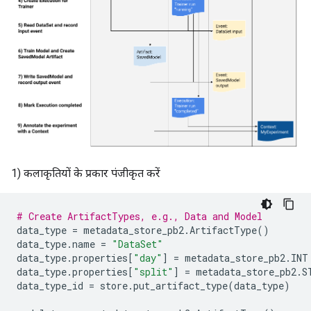
1) कलाकृतियों के प्रकार पंजीकृत करें
# Create ArtifactTypes, e.g., Data and Model
data_type
=
metadata_store_pb2
.
ArtifactType
()
data_type
.
name
=
"DataSet"
data_type
.
properties
[
"day"
]
=
metadata_store_pb2
.
INT
data_type
.
properties
[
"split"
]
=
metadata_store_pb2
.
S
data_type_id
=
store
.
put_artifact_type
(
data_type
)