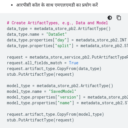
आरपीसी कॉल के साथ एमएलएमडी का प्रयोग करें
# Create ArtifactTypes, e.g., Data and Model
data_type
=
metadata_store_pb2
.
ArtifactType
()
data_type
.
name
=
"DataSet"
data_type
.
properties
[
"day"
]
=
metadata_store_pb2
.
INT
data_type
.
properties
[
"split"
]
=
metadata_store_pb2
.
S
request
=
metadata_store_service_pb2
.
PutArtifactType
request
.
all_fields_match
=
True
request
.
artifact_type
.
CopyFrom
(
data_type
)
stub
.
PutArtifactType
(
request
)
model_type
=
metadata_store_pb2
.
ArtifactType
()
model_type
.
name
=
"SavedModel"
model_type
.
properties
[
"version"
]
=
metadata_store_pb
model_type
.
properties
[
"name"
]
=
metadata_store_pb2
.
S
request
.
artifact_type
.
CopyFrom
(
model_type
)
stub
.
PutArtifactType
(
request
)