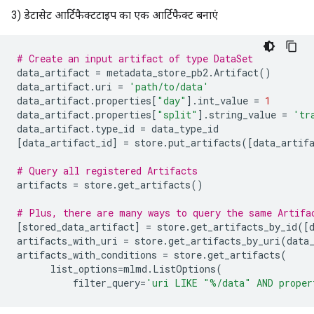
3) डेटासेट आर्टिफैक्टटाइप का एक आर्टिफैक्ट बनाएं
# Create an input artifact of type DataSet
data_artifact
=
metadata_store_pb2
.
Artifact
()
data_artifact
.
uri
=
'path/to/data'
data_artifact
.
properties
[
"day"
]
.
int_value
=
1
data_artifact
.
properties
[
"split"
]
.
string_value
=
'tr
data_artifact
.
type_id
=
data_type_id
[
data_artifact_id
]
=
store
.
put_artifacts
([
data_artif
# Query all registered Artifacts
artifacts
=
store
.
get_artifacts
()
# Plus, there are many ways to query the same Artifa
[
stored_data_artifact
]
=
store
.
get_artifacts_by_id
([
artifacts_with_uri
=
store
.
get_artifacts_by_uri
(
data
artifacts_with_conditions
=
store
.
get_artifacts
(
list_options
=
mlmd
.
ListOptions
(
filter_query
=
'uri LIKE "%/data" AND proper