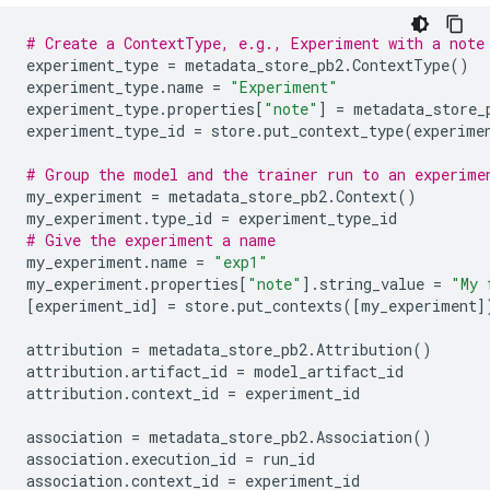
# Create a ContextType, e.g., Experiment with a note
experiment_type
=
metadata_store_pb2
.
ContextType
()
experiment_type
.
name
=
"Experiment"
experiment_type
.
properties
[
"note"
]
=
metadata_store_
experiment_type_id
=
store
.
put_context_type
(
experime
# Group the model and the trainer run to an experime
my_experiment
=
metadata_store_pb2
.
Context
()
my_experiment
.
type_id
=
experiment_type_id
# Give the experiment a name
my_experiment
.
name
=
"exp1"
my_experiment
.
properties
[
"note"
]
.
string_value
=
"My 
[
experiment_id
]
=
store
.
put_contexts
([
my_experiment
]
attribution
=
metadata_store_pb2
.
Attribution
()
attribution
.
artifact_id
=
model_artifact_id
attribution
.
context_id
=
experiment_id
association
=
metadata_store_pb2
.
Association
()
association
.
execution_id
=
run_id
association
.
context_id
=
experiment_id