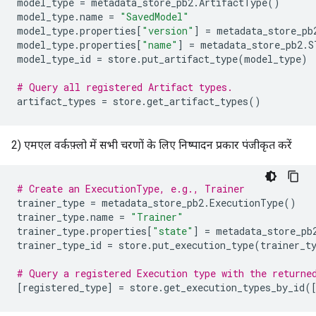
model_type
=
metadata_store_pb2
.
ArtifactType
()
model_type
.
name
=
"SavedModel"
model_type
.
properties
[
"version"
]
=
metadata_store_pb
model_type
.
properties
[
"name"
]
=
metadata_store_pb2
.
S
model_type_id
=
store
.
put_artifact_type
(
model_type
)
# Query all registered Artifact types.
artifact_types
=
store
.
get_artifact_types
()
2) एमएल वर्कफ़्लो में सभी चरणों के लिए निष्पादन प्रकार पंजीकृत करें
# Create an ExecutionType, e.g., Trainer
trainer_type
=
metadata_store_pb2
.
ExecutionType
()
trainer_type
.
name
=
"Trainer"
trainer_type
.
properties
[
"state"
]
=
metadata_store_pb
trainer_type_id
=
store
.
put_execution_type
(
trainer_t
# Query a registered Execution type with the returne
[
registered_type
]
=
store
.
get_execution_types_by_id
(