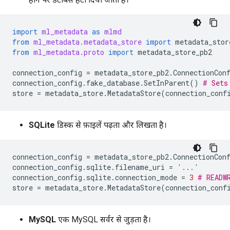
import
ml_metadata
as
mlmd
from
ml_metadata.metadata_store
import
metadata_stor
from
ml_metadata.proto
import
metadata_store_pb2
connection_config
=
metadata_store_pb2
.
ConnectionCon
connection_config
.
fake_database
.
SetInParent
()
# Sets
store
=
metadata_store
.
MetadataStore
(
connection_conf
SQLite
डिस्क से फ़ाइलें पढ़ता और लिखता है।
connection_config
=
metadata_store_pb2
.
ConnectionCon
connection_config
.
sqlite
.
filename_uri
=
'...'
connection_config
.
sqlite
.
connection_mode
=
3
# READW
store
=
metadata_store
.
MetadataStore
(
connection_conf
MySQL
एक MySQL सर्वर से जुड़ता है।