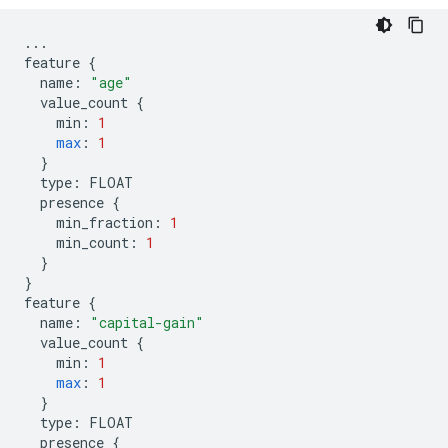
...
feature
{
name
:
"age"
value_count
{
min
:
1
max
:
1
}
type
:
FLOAT
presence
{
min_fraction
:
1
min_count
:
1
}
}
feature
{
name
:
"capital-gain"
value_count
{
min
:
1
max
:
1
}
type
:
FLOAT
presence
{