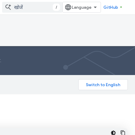
/
GitHub
ं.