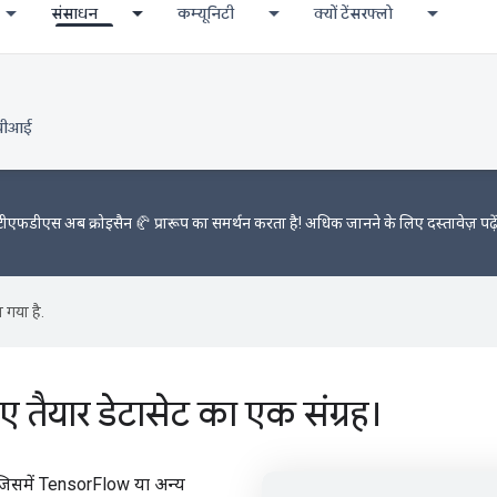
संसाधन
कम्यूनिटी
क्यों टेंसरफ्लो
पीआई
टीएफडीएस अब
क्रोइसैन 🥐 प्रारूप का
समर्थन करता है! अधिक जानने के लिए
दस्तावेज़
पढ़े
 गया है.
तैयार डेटासेट का एक संग्रह।
 जिसमें TensorFlow या अन्य