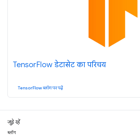
TensorFlow डेटासेट का परिचय
TensorFlow ब्लॉग पर पढ़ें
जुड़े रहें
ब्लॉग