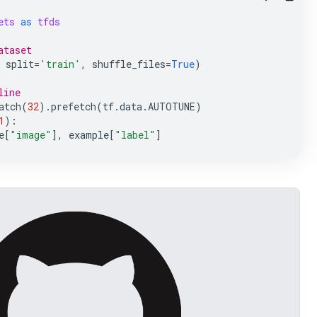
ets
as
tfds
ataset
split
=
'train'
,
shuffle_files
=
True
)
line
atch
(
32
)
.
prefetch
(
tf
.
data
.
AUTOTUNE
)
1
):
e
[
"image"
],
example
[
"label"
]