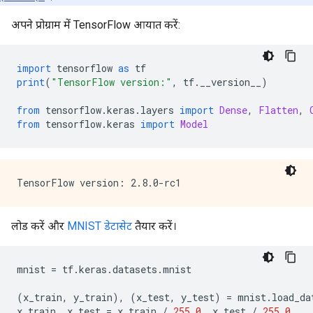
अपने प्रोग्राम में TensorFlow आयात करें:
import
 tensorflow 
as
 tf
print
(
"TensorFlow version:"
,
 tf
.
__version__
)
from
 tensorflow
.
keras
.
layers 
import
Dense
,
Flatten
,
from
 tensorflow
.
keras 
import
Model
लोड करें और
MNIST डेटासेट
तैयार करें।
mnist 
=
 tf
.
keras
.
datasets
.
mnist
(
x_train
,
 y_train
),
(
x_test
,
 y_test
)
=
 mnist
.
load_da
x_train
,
 x_test 
=
 x_train 
/
255.0
,
 x_test 
/
255.0