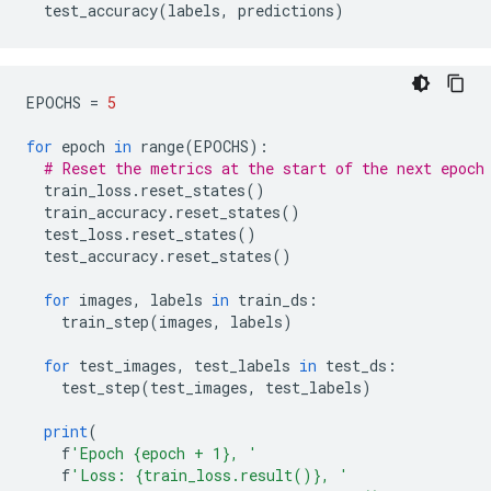
  test_accuracy
(
labels
,
 predictions
)
EPOCHS 
=
5
for
 epoch 
in
 range
(
EPOCHS
):
# Reset the metrics at the start of the next epoch
  train_loss
.
reset_states
()
  train_accuracy
.
reset_states
()
  test_loss
.
reset_states
()
  test_accuracy
.
reset_states
()
for
 images
,
 labels 
in
 train_ds
:
    train_step
(
images
,
 labels
)
for
 test_images
,
 test_labels 
in
 test_ds
:
    test_step
(
test_images
,
 test_labels
)
print
(
    f
'Epoch {epoch + 1}, '
    f
'Loss: {train_loss.result()}, '