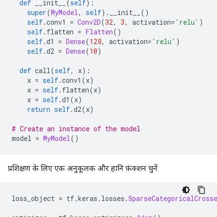
def
 __init__
(
self
):
super
(
MyModel
,
self
).
__init__
()
self
.
conv1 
=
Conv2D
(
32
,
3
,
 activation
=
'relu'
)
self
.
flatten 
=
Flatten
()
self
.
d1 
=
Dense
(
128
,
 activation
=
'relu'
)
self
.
d2 
=
Dense
(
10
)
def
 call
(
self
,
 x
):
    x 
=
self
.
conv1
(
x
)
    x 
=
self
.
flatten
(
x
)
    x 
=
self
.
d1
(
x
)
return
self
.
d2
(
x
)
# Create an instance of the model
model 
=
MyModel
()
प्रशिक्षण के लिए एक अनुकूलक और हानि फ़ंक्शन चुनें:
loss_object 
=
 tf
.
keras
.
losses
.
SparseCategoricalCross