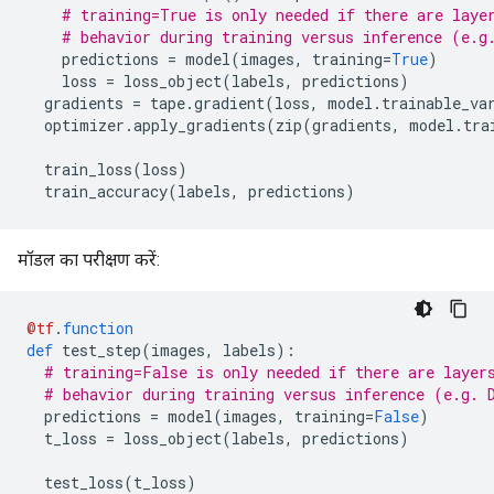
# training=True is only needed if there are laye
# behavior during training versus inference (e.g
    predictions 
=
 model
(
images
,
 training
=
True
)
    loss 
=
 loss_object
(
labels
,
 predictions
)
  gradients 
=
 tape
.
gradient
(
loss
,
 model
.
trainable_va
  optimizer
.
apply_gradients
(
zip
(
gradients
,
 model
.
tra
  train_loss
(
loss
)
  train_accuracy
(
labels
,
 predictions
)
मॉडल का परीक्षण करें:
@tf
.
function
def
 test_step
(
images
,
 labels
):
# training=False is only needed if there are layer
# behavior during training versus inference (e.g. 
  predictions 
=
 model
(
images
,
 training
=
False
)
  t_loss 
=
 loss_object
(
labels
,
 predictions
)
  test_loss
(
t_loss
)