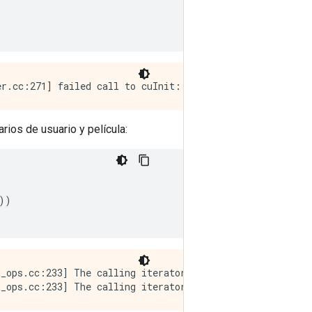
ios de usuario y película:
))
t_ops.cc:233] The calling iterator did not fully read th