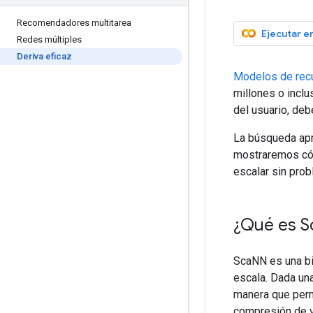
Recomendadores multitarea
Ejecutar e
Redes múltiples
Deriva eficaz
Modelos de rec
millones o inclu
del usuario, deb
La búsqueda apro
mostraremos cóm
escalar sin pro
¿Qué es S
ScaNN es una bi
escala. Dada un
manera que perm
compresión de v