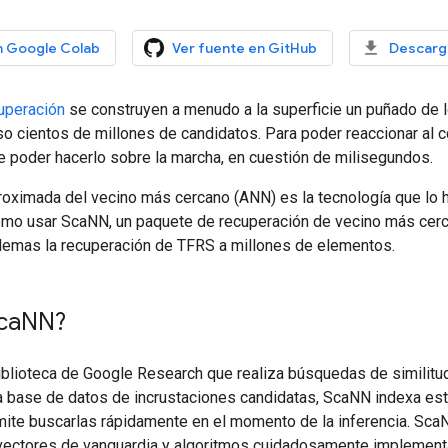
n Google Colab
Ver fuente en GitHub
Descarg
uperación
se construyen a menudo a la superficie un puñado de 
so cientos de millones de candidatos. Para poder reaccionar al 
e poder hacerlo sobre la marcha, en cuestión de milisegundos.
ximada del vecino más cercano (ANN) es la tecnología que lo hac
o usar ScaNN, un paquete de recuperación de vecino más cerca
blemas la recuperación de TFRS a millones de elementos.
ca
NN?
blioteca de Google Research que realiza búsquedas de similitu
a base de datos de incrustaciones candidatas, ScaNN indexa est
ite buscarlas rápidamente en el momento de la inferencia. ScaN
ectores de vanguardia y algoritmos cuidadosamente implementa