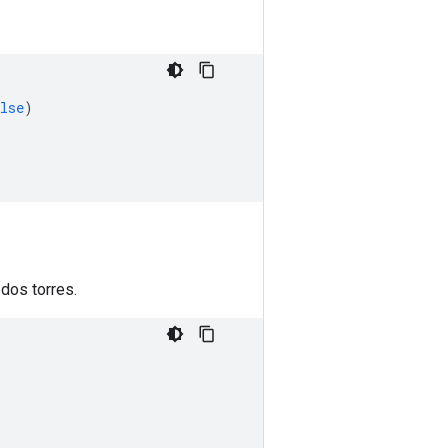
lse
)
dos torres.