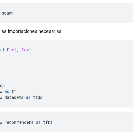
 scann
 las importaciones necesarias.
rt
Dict
,
Text
np
w 
as
 tf
w_datasets 
as
 tfds
w_recommenders 
as
 tfrs