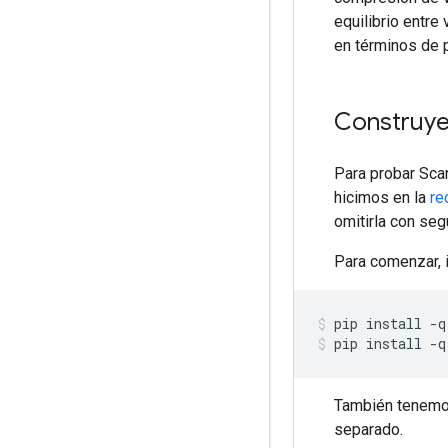
equilibrio entre
en términos de p
Construye
Para probar Sca
hicimos en la
re
omitirla con seg
Para comenzar, 
pip install 
-
q
pip install 
-
q
También tenemo
separado.