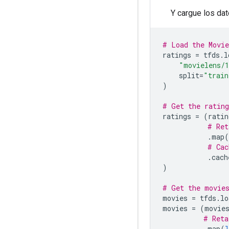
Y cargue los dat
# Load the Movie
ratings 
=
 tfds
.
l
"movielens/1
    split
=
"train
)
# Get the rating
ratings 
=
(
ratin
# Ret
.
map
(
# Cac
.
cach
)
# Get the movie
movies 
=
 tfds
.
lo
movies 
=
(
movie
# Reta
.
map
(