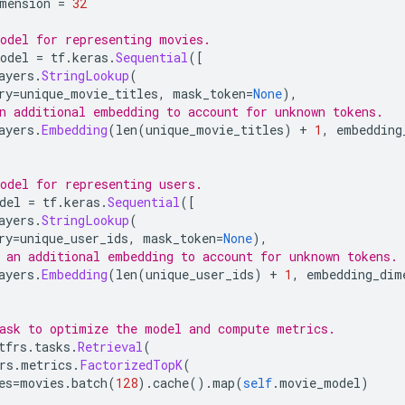
mension 
=
32
odel for representing movies.
odel 
=
 tf
.
keras
.
Sequential
([
ayers
.
StringLookup
(
ry
=
unique_movie_titles
,
 mask_token
=
None
),
n additional embedding to account for unknown tokens.
ayers
.
Embedding
(
len
(
unique_movie_titles
)
+
1
,
 embedding
odel for representing users.
del 
=
 tf
.
keras
.
Sequential
([
ayers
.
StringLookup
(
ry
=
unique_user_ids
,
 mask_token
=
None
),
 an additional embedding to account for unknown tokens.
ayers
.
Embedding
(
len
(
unique_user_ids
)
+
1
,
 embedding_dim
ask to optimize the model and compute metrics.
tfrs
.
tasks
.
Retrieval
(
rs
.
metrics
.
FactorizedTopK
(
es
=
movies
.
batch
(
128
).
cache
().
map
(
self
.
movie_model
)