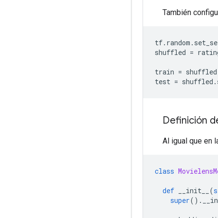
También configu
tf
.
random
.
set_se
shuffled 
=
 ratin
train 
=
 shuffled
test 
=
 shuffled
.
Definición 
Al igual que en 
class
MovielensM
def
 __init__
(
s
super
().
__in