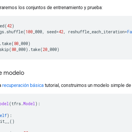
raremos los conjuntos de entrenamiento y prueba:
ed
(
42
)
gs
.
shuffle
(
100
_000
,
 seed
=
42
,
 reshuffle_each_iteration
=
Fa
.
take
(
80
_000
)
skip
(
80
_000
).
take
(
20
_000
)
de modelo
la
recuperación básica
tutorial, construimos un modelo simple de 
odel
(
tfrs
.
Model
):
elf
):
it__
()