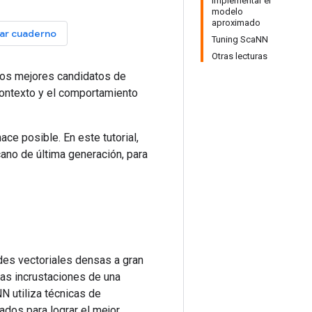
Implementar el
modelo
aproximado
ar cuaderno
Tuning ScaNN
Otras lecturas
los mejores candidatos de
contexto y el comportamiento
e posible. En este tutorial,
no de última generación, para
des vectoriales densas a gran
as incrustaciones de una
N utiliza técnicas de
dos para lograr el mejor