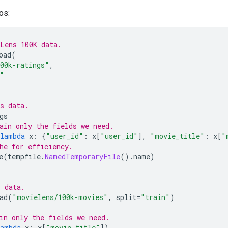
os:
Lens 100K data.
oad
(
00k-ratings"
,
"
s data.
gs
ain only the fields we need.
lambda
 x
:
{
"user_id"
:
 x
[
"user_id"
],
"movie_title"
:
 x
[
"
he for efficiency.
e
(
tempfile
.
NamedTemporaryFile
().
name
)
s data.
ad
(
"movielens/100k-movies"
,
 split
=
"train"
)
s
in only the fields we need.
lambda
 x
:
 x
[
"movie_title"
])