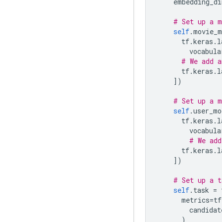
    embedding_di
# Set up a m
self
.
movie_m
      tf
.
keras
.
l
        vocabula
# We add a
      tf
.
keras
.
l
])
# Set up a m
self
.
user_mo
      tf
.
keras
.
l
        vocabula
# We add
      tf
.
keras
.
l
])
# Set up a t
self
.
task 
=
 
      metrics
=
tf
        candidat
)