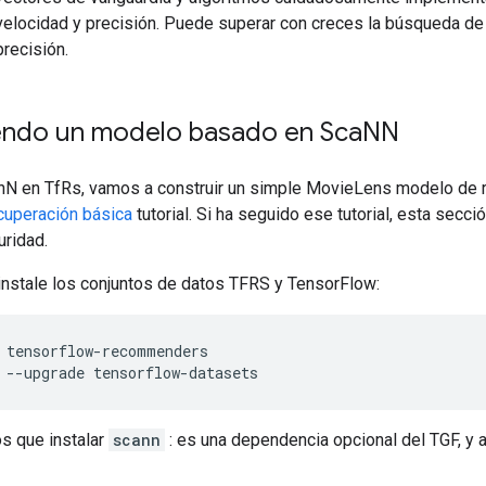
 velocidad y precisión. Puede superar con creces la búsqueda de 
recisión.
ndo un modelo basado en Sca
NN
nN en TfRs, vamos a construir un simple MovieLens modelo de r
cuperación básica
tutorial. Si ha seguido ese tutorial, esta secció
uridad.
instale los conjuntos de datos TFRS y TensorFlow:
 tensorflow
-
recommenders
 
--
upgrade tensorflow
-
datasets
s que instalar
scann
: es una dependencia opcional del TGF, y a