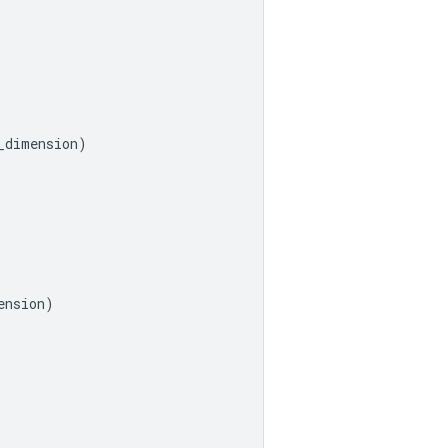
_dimension
)
ension
)