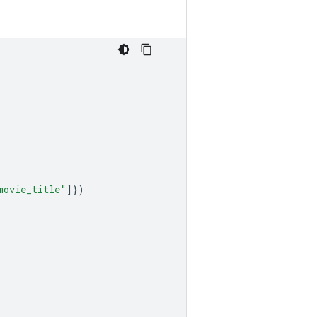
movie_title"
]})