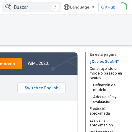
/
GitHub
En esta página
¿Qué es ScaNN?
WiML 2023.
imposio
Construyendo un
modelo basado en
ScaNN
Definición de
modelo
Adecuación y
evaluación
Predicción
aproximada
Evaluar la
aproximación