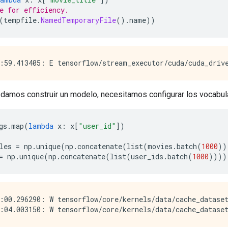
e for efficiency.
(
tempfile
.
NamedTemporaryFile
().
name
))
damos construir un modelo, necesitamos configurar los vocabular
gs
.
map
(
lambda
 x
:
 x
[
"user_id"
])
les 
=
 np
.
unique
(
np
.
concatenate
(
list
(
movies
.
batch
(
1000
))
=
 np
.
unique
(
np
.
concatenate
(
list
(
user_ids
.
batch
(
1000
))))
:00.296290: W tensorflow/core/kernels/data/cache_datase