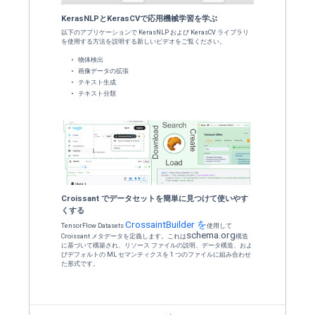
ベロッパー ツールを活用して新たな可能
放ちましょう。
今すぐ登録
Tokopedia が本人確認に ML
削減した方法
Tokopedia のチームは、販売者のオンボ
つの重要なポイントでユーザーの顔を検出する
と TensorFlow.js の顔検出ライブ
た。