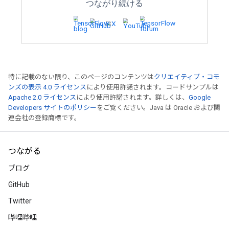
ブログを読む
特に記載のない限り、このページのコンテンツは
クリエイティブ・コモ
ンズの表示 4.0 ライセンス
により使用許諾されます。コードサンプルは
Apache 2.0 ライセンス
により使用許諾されます。詳しくは、
Google
Developers サイトのポリシー
をご覧ください。Java は Oracle および関
連会社の登録商標です。
MediaPipe と TensorFlow 
上で大規模な言語モデルを実行す
つながる
新しい実験的な MediaPipe LLM 推論 AP
iOS 上で低レイテンシで LLM を実行
ブログ
ュ、重み共有などのパフォーマンス最適
GitHub
ブログを読む
Twitter
哔哩哔哩