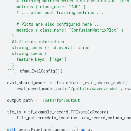
    # training metrics which also contains AUC, this
    metrics { class_name: "AUC" }
    # ... other post training metrics ...
    # Plots are also configured here...
    metrics { class_name: "ConfusionMatrixPlot" }
  }
  ## Slicing information
  slicing_specs 
{}
  # overall slice
  slicing_specs {
    feature_keys: ["age"]
  }
"""
,
tfma
.
EvalConfig
())
eval_shared_model
=
tfma
.
default_eval_shared_model
(
eval_saved_model_path
=
'/path/to/saved/model'
,
ev
output_path
=
'/path/for/output'
tfx_io
=
tf_example_record
.
TFExampleRecord
(
file_pattern
=
data_location
,
raw_record_column_na
with
beam
.
Pipeline
(
runner
=...
)
as
p
: