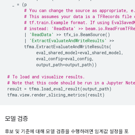
_
=
(
p
# You can change the source as appropriate, e
# This assumes your data is a TFRecords file 
# tf.train.Example format. If using EvalSaved
# instead: 'ReadData' >> beam.io.ReadFromTFRe
|
'ReadData'
 >> 
tfx_io
.
BeamSource
()
|
'ExtractEvaluateAndWriteResults'
 >>

tfma
.
ExtractEvaluateAndWriteResults
(
eval_shared_model
=
eval_shared_model
,
eval_config
=
eval_config
,
output_path
=
output_path
))
# To load and visualize results.
# Note that this code should be run in a Jupyter Not
result
=
tfma
.
load_eval_result
(
output_path
)
tfma
.
view
.
render_slicing_metrics
(
result
)
모델 검증
후보 및 기준에 대해 모델 검증을 수행하려면 임계값 설정을 포