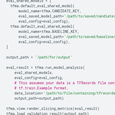
eval_shared_models
=
[
tfma
.
default_eval_shared_model
(
model_name
=
tfma
.
CANDIDATE_KEY
,
eval_saved_model_path
=
'/path/to/saved/candiate
eval_config
=
eval_config
),
tfma
.
default_eval_shared_model
(
model_name
=
tfma
.
BASELINE_KEY
,
eval_saved_model_path
=
'/path/to/saved/baseline
eval_config
=
eval_config
),
]
output_path
=
'/path/for/output'
eval_result
=
tfma
.
run_model_analysis
(
eval_shared_models
,
eval_config
=
eval_config
,
# This assumes your data is a TFRecords file con
# tf.train.Example format.
data_location
=
'/path/to/file/containing/tfrecord
output_path
=
output_path
)
tfma
.
view
.
render_slicing_metrics
(
eval_result
)
tfma
.
load_validation_result
(
output_path
)