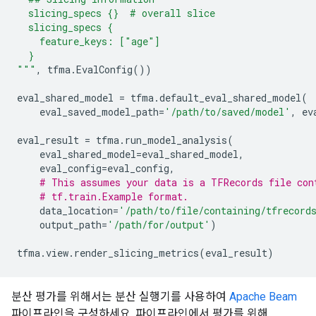
  slicing_specs 
{}
  # overall slice
  slicing_specs {
    feature_keys: ["age"]
  }
"""
,
tfma
.
EvalConfig
())
eval_shared_model
=
tfma
.
default_eval_shared_model
(
eval_saved_model_path
=
'/path/to/saved/model'
,
ev
eval_result
=
tfma
.
run_model_analysis
(
eval_shared_model
=
eval_shared_model
,
eval_config
=
eval_config
,
# This assumes your data is a TFRecords file con
# tf.train.Example format.
data_location
=
'/path/to/file/containing/tfrecord
output_path
=
'/path/for/output'
)
tfma
.
view
.
render_slicing_metrics
(
eval_result
)
분산 평가를 위해서는 분산 실행기를 사용하여
Apache Beam
파이프라인을 구성하세요. 파이프라인에서 평가를 위해