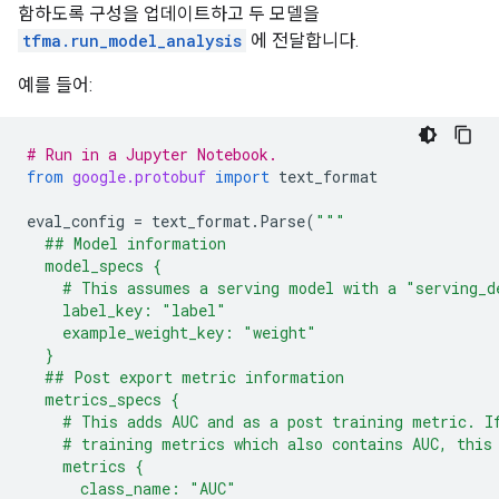
함하도록 구성을 업데이트하고 두 모델을
tfma.run_model_analysis
에 전달합니다.
예를 들어:
# Run in a Jupyter Notebook.
from
google.protobuf
import
text_format
eval_config
=
text_format
.
Parse
(
"""
  ## Model information
  model_specs {
    # This assumes a serving model with a "serving_d
    label_key: "label"
    example_weight_key: "weight"
  }
  ## Post export metric information
  metrics_specs {
    # This adds AUC and as a post training metric. I
    # training metrics which also contains AUC, this
    metrics {
      class_name: "AUC"