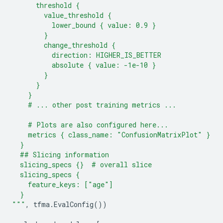
      threshold {
        value_threshold {
          lower_bound { value: 0.9 }
        }
        change_threshold {
          direction: HIGHER_IS_BETTER
          absolute { value: -1e-10 }
        }
      }
    }
    # ... other post training metrics ...
    # Plots are also configured here...
    metrics { class_name: "ConfusionMatrixPlot" }
  }
  ## Slicing information
  slicing_specs 
{}
  # overall slice
  slicing_specs {
    feature_keys: ["age"]
  }
"""
,
tfma
.
EvalConfig
())