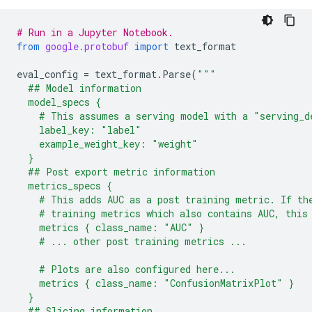
# Run in a Jupyter Notebook.
from
google.protobuf
import
text_format
eval_config
=
text_format
.
Parse
(
"""
  ## Model information
  model_specs {
    # This assumes a serving model with a "serving_d
    label_key: "label"
    example_weight_key: "weight"
  }
  ## Post export metric information
  metrics_specs {
    # This adds AUC as a post training metric. If th
    # training metrics which also contains AUC, this
    metrics { class_name: "AUC" }
    # ... other post training metrics ...
    # Plots are also configured here...
    metrics { class_name: "ConfusionMatrixPlot" }
  }
  ## Slicing information