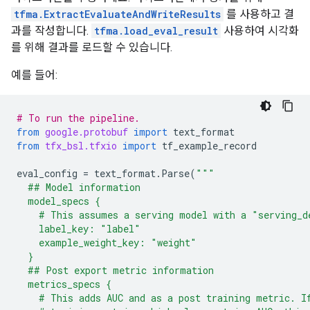
tfma.ExtractEvaluateAndWriteResults
를 사용하고 결
과를 작성합니다.
tfma.load_eval_result
사용하여 시각화
를 위해 결과를 로드할 수 있습니다.
예를 들어:
# To run the pipeline.
from
google.protobuf
import
text_format
from
tfx_bsl.tfxio
import
tf_example_record
eval_config
=
text_format
.
Parse
(
"""
  ## Model information
  model_specs {
    # This assumes a serving model with a "serving_d
    label_key: "label"
    example_weight_key: "weight"
  }
  ## Post export metric information
  metrics_specs {
    # This adds AUC and as a post training metric. I