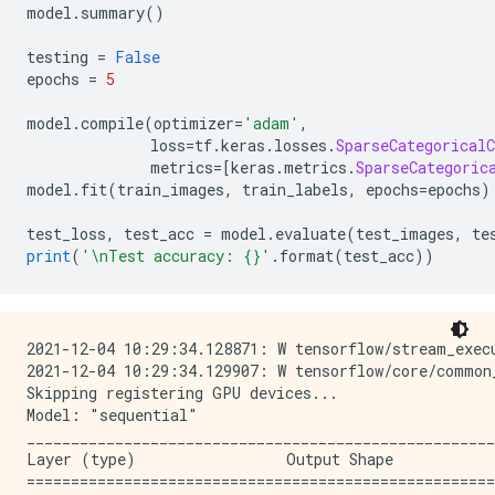
model
.
summary
()
testing 
=
False
epochs 
=
5
model
.
compile
(
optimizer
=
'adam'
,
              loss
=
tf
.
keras
.
losses
.
SparseCategoricalC
              metrics
=[
keras
.
metrics
.
SparseCategoric
model
.
fit
(
train_images
,
 train_labels
,
 epochs
=
epochs
)
test_loss
,
 test_acc 
=
 model
.
evaluate
(
test_images
,
 te
print
(
'\nTest accuracy: {}'
.
format
(
test_acc
))
2021-12-04 10:29:34.128871: W tensorflow/stream_exec
2021-12-04 10:29:34.129907: W tensorflow/core/common
Skipping registering GPU devices...

Model: "sequential"

_____________________________________________________
Layer (type)                 Output Shape            
=====================================================