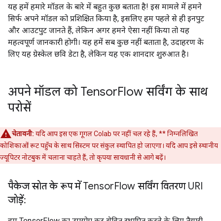
यह हमें हमारे मॉडल के बारे में बहुत कुछ बताता है! इस मामले में हमने
        shape: (-1, 28, 28, 1)

सिर्फ अपने मॉडल को प्रशिक्षित किया है, इसलिए हम पहले से ही इनपुट
        name: serving_default_Conv1_input:0

  The given SavedModel SignatureDef contains the foll
और आउटपुट जानते हैं, लेकिन अगर हमने ऐसा नहीं किया तो यह
    outputs['Dense'] tensor_info:

महत्वपूर्ण जानकारी होगी। यह हमें सब कुछ नहीं बताता है, उदाहरण के
        dtype: DT_FLOAT

लिए यह ग्रेस्केल छवि डेटा है, लेकिन यह एक शानदार शुरुआत है।
        shape: (-1, 10)

        name: StatefulPartitionedCall:0

  Method name is: tensorflow/serving/predict

अपने मॉडल को Tensor
Flow सर्विंग के साथ
Defined Functions:

परोसें
  Function Name: '__call__'

    Option #1

      Callable with:

चेतावनी:
यदि आप इस एक गूगल Colab पर नहीं चल रहे हैं, ** निम्नलिखित
        Argument #1

कोशिकाओं रूट पहुँच के साथ सिस्टम पर संकुल स्थापित हो जाएगा। यदि आप इसे स्थानीय
          Conv1_input: TensorSpec(shape=(None, 28, 2
        Argument #2

ज्यूपिटर नोटबुक में चलाना चाहते हैं, तो कृपया सावधानी से आगे बढ़ें।
          DType: bool

          Value: False

पैकेज स्रोत के रूप में Tensor
Flow सर्विंग वितरण URI
        Argument #3

          DType: NoneType

जोड़ें:
          Value: None

    Option #2

हम TensorFlow का उपयोग कर सेवित स्थापित करने के लिए तैयारी