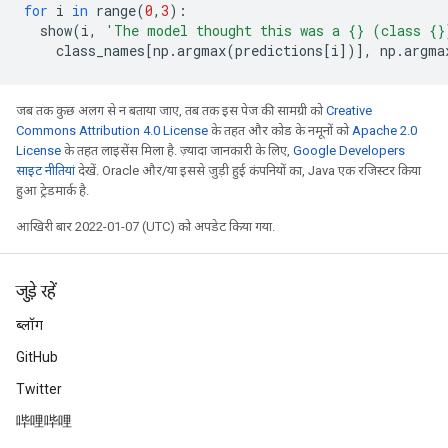
for
 i 
in
 range
(
0
,
3
):
  show
(
i
,
'The model thought this was a {} (class {}
    class_names
[
np
.
argmax
(
predictions
[
i
])],
 np
.
argma
जब तक कुछ अलग से न बताया जाए, तब तक इस पेज की सामग्री को
Creative
Commons Attribution 4.0 License
के तहत और कोड के नमूनों को
Apache 2.0
License
के तहत लाइसेंस मिला है. ज़्यादा जानकारी के लिए,
Google Developers
साइट नीतियां
देखें. Oracle और/या इससे जुड़ी हुई कंपनियों का, Java एक रजिस्टर किया
हुआ ट्रेडमार्क है.
आखिरी बार 2022-01-07 (UTC) को अपडेट किया गया.
जुड़े रहें
ब्लॉग
GitHub
Twitter
哔哩哔哩