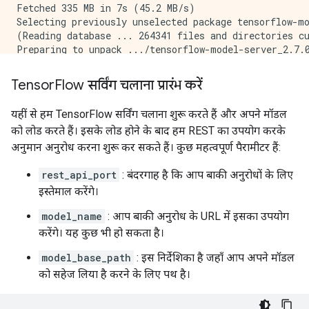
    Option #4

Fetched 335 MB in 7s (45.2 MB/s)

      Callable with:

Selecting previously unselected package tensorflow-mo
        Argument #1

(Reading database ... 264341 files and directories cu
          inputs: TensorSpec(shape=(None, 28, 28, 1)
Preparing to unpack .../tensorflow-model-server_2.7.0
        Argument #2

Unpacking tensorflow-model-server (2.7.0) ...

          DType: bool

Tensor
Flow सर्विंग चलाना प्रारंभ करें
          Value: True

        Argument #3

यहीं से हम TensorFlow सर्विंग चलाना शुरू करते हैं और अपने मॉडल
          DType: NoneType

को लोड करते हैं। इसके लोड होने के बाद हम REST का उपयोग करके
अनुमान अनुरोध करना शुरू कर सकते हैं। कुछ महत्वपूर्ण पैरामीटर हैं:
rest_api_port
: बंदरगाह है कि आप बाकी अनुरोधों के लिए
इस्तेमाल करेंगे।
model_name
: आप बाकी अनुरोध के URL में इसका उपयोग
करेंगे। यह कुछ भी हो सकता है।
model_base_path
: इस निर्देशिका है जहाँ आप अपने मॉडल
को सहेज लिया है करने के लिए पथ है।