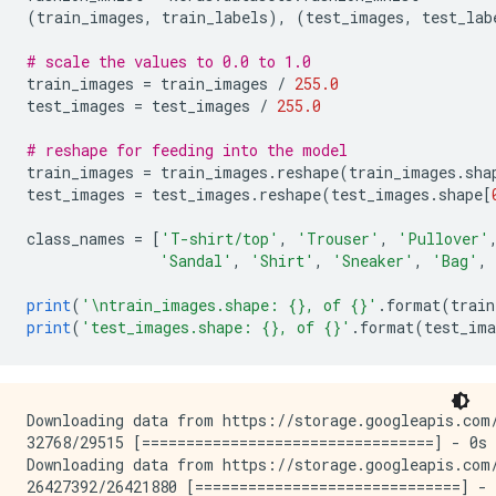
(
train_images
,
 train_labels
),
(
test_images
,
 test_lab
# scale the values to 0.0 to 1.0
train_images 
=
 train_images 
/
255.0
test_images 
=
 test_images 
/
255.0
# reshape for feeding into the model
train_images 
=
 train_images
.
reshape
(
train_images
.
sha
test_images 
=
 test_images
.
reshape
(
test_images
.
shape
[
class_names 
=
[
'T-shirt/top'
,
'Trouser'
,
'Pullover'
'Sandal'
,
'Shirt'
,
'Sneaker'
,
'Bag'
,
print
(
'\ntrain_images.shape: {}, of {}'
.
format
(
train
print
(
'test_images.shape: {}, of {}'
.
format
(
test_ima
Downloading data from https://storage.googleapis.com/
32768/29515 [=================================] - 0s 
Downloading data from https://storage.googleapis.com/
26427392/26421880 [==============================] - 