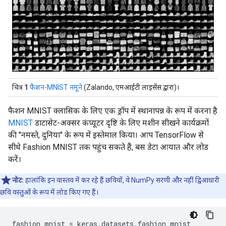
चित्र 1
फैशन-MNIST नमूने
(Zalando, एमआईटी लाइसेंस द्वारा)।
फैशन MNIST क्लासिक के लिए एक ड्रॉप में स्थानापन्न के रूप में करना है
MNIST
डाटासेट-अक्सर कंप्यूटर दृष्टि के लिए मशीन सीखने कार्यक्रमों
की "नमस्ते, दुनिया" के रूप में इस्तेमाल किया। आप TensorFlow से
सीधे Fashion MNIST तक पहुंच सकते हैं, बस डेटा आयात और लोड
करें।
नोट:
हालांकि इन वास्तव में कर रहे हैं छवियों, वे NumPy सरणी और नहीं द्विआधारी
छवि वस्तुओं के रूप में लोड किए गए हैं।
fashion_mnist 
=
 keras
.
datasets
.
fashion_mnist