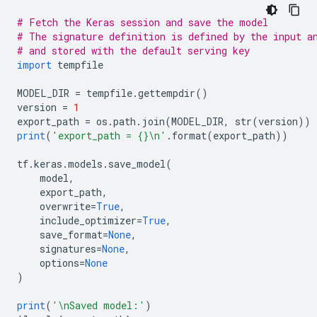
# Fetch the Keras session and save the model
# The signature definition is defined by the input a
# and stored with the default serving key
import
 tempfile
MODEL_DIR 
=
 tempfile
.
gettempdir
()
version 
=
1
export_path 
=
 os
.
path
.
join
(
MODEL_DIR
,
 str
(
version
))
print
(
'export_path = {}\n'
.
format
(
export_path
))
tf
.
keras
.
models
.
save_model
(
    model
,
    export_path
,
    overwrite
=
True
,
    include_optimizer
=
True
,
    save_format
=
None
,
    signatures
=
None
,
    options
=
None
)
print
(
'\nSaved model:'
)