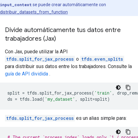
input_context
se puede crear automáticamente con
distribuir_datasets_from_function
Divide automáticamente tus datos entre
trabajadores (Jax)
Con Jax, puede utilizar la API
tfds.split_for_jax_process
o
tfds.even_splits
para distribuir sus datos entre los trabajadores. Consulte la
guía de API dividida
.
split
=
tfds
.
split_for_jax_process
(
'train'
,
drop_rem
ds
=
tfds
.
load
(
'my_dataset'
,
split
=
split
)
tfds.split_for_jax_process
es un alias simple para:
# The current `process_index` loads only `1 / proces