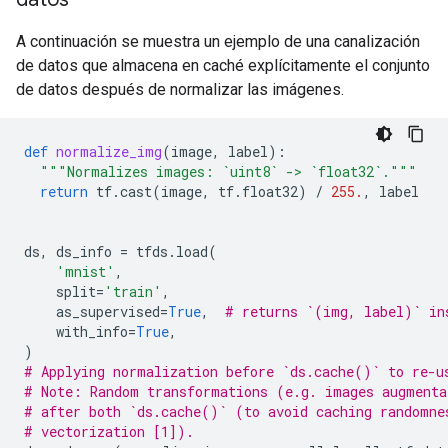
A continuación se muestra un ejemplo de una canalización
de datos que almacena en caché explícitamente el conjunto
de datos después de normalizar las imágenes.
def
normalize_img
(
image
,
label
):
"""Normalizes images: `uint8` -> `float32`."""
return
tf
.
cast
(
image
,
tf
.
float32
)
/
255.
,
label
ds
,
ds_info
=
tfds
.
load
(
'mnist'
,
split
=
'train'
,
as_supervised
=
True
,
# returns `(img, label)` in
with_info
=
True
,
)
# Applying normalization before `ds.cache()` to re-u
# Note: Random transformations (e.g. images augmenta
# after both `ds.cache()` (to avoid caching randomne
# vectorization [1]).