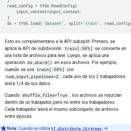
read_config
=
tfds
.
ReadConfig
(
input_context
=
input_context
,
)
ds
=
tfds
.
load
(
'dataset'
,
split
=
'train'
,
read_config
Esto es complementario a la API subsplit. Primero, se
aplica la API de subdivisión:
train[:50%]
se convierte en
una lista de archivos para leer. Luego, se aplica una
operación
ds.shard()
en esos archivos. Por ejemplo,
cuando se usa
train[:50%]
con
num_input_pipelines=2
, cada uno de los 2 trabajadores
leerá 1/4 de los datos.
Cuando
shuffle_files=True
, los archivos se mezclan
dentro de un trabajador, pero no entre los trabajadores.
Cada trabajador leerá el mismo subconjunto de archivos
entre épocas.
Nota:
Cuando se utiliza
tf.distribute.Strategy
, el