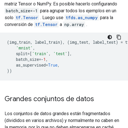
matriz Tensor o NumPy. Es posible hacerlo configurando
batch_size=-1
para agrupar todos los ejemplos en un
solo
tf.Tensor
. Luego use
tfds.as_numpy
para la
conversión de
tf.Tensor
a
np.array
.
(
img_train
,
label_train
),
(
img_test
,
label_test
)
=
t
'mnist'
,
split
=
[
'train'
,
'test'
],
batch_size
=-
1
,
as_supervised
=
True
,
))
Grandes conjuntos de datos
Los conjuntos de datos grandes están fragmentados
(divididos en varios archivos) y normalmente no caben en
la memoria, por lo que no deben almacenarse en caché.