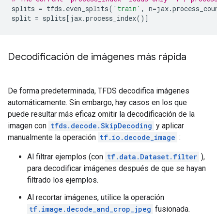
splits
=
tfds
.
even_splits
(
'train'
,
n
=
jax
.
process_cou
split
=
splits
[
jax
.
process_index
()]
Decodificación de imágenes más rápida
De forma predeterminada, TFDS decodifica imágenes
automáticamente. Sin embargo, hay casos en los que
puede resultar más eficaz omitir la decodificación de la
imagen con
tfds.decode.SkipDecoding
y aplicar
manualmente la operación
tf.io.decode_image
:
Al filtrar ejemplos (con
tf.data.Dataset.filter
),
para decodificar imágenes después de que se hayan
filtrado los ejemplos.
Al recortar imágenes, utilice la operación
tf.image.decode_and_crop_jpeg
fusionada.