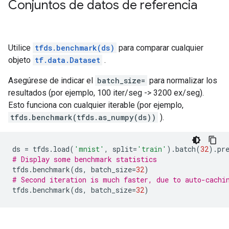
Conjuntos de datos de referencia
Utilice
tfds.benchmark(ds)
para comparar cualquier
objeto
tf.data.Dataset
.
Asegúrese de indicar el
batch_size=
para normalizar los
resultados (por ejemplo, 100 iter/seg -> 3200 ex/seg).
Esto funciona con cualquier iterable (por ejemplo,
tfds.benchmark(tfds.as_numpy(ds))
).
ds
=
tfds
.
load
(
'mnist'
,
split
=
'train'
)
.
batch
(
32
)
.
pr
# Display some benchmark statistics
tfds
.
benchmark
(
ds
,
batch_size
=
32
)
# Second iteration is much faster, due to auto-cachi
tfds
.
benchmark
(
ds
,
batch_size
=
32
)