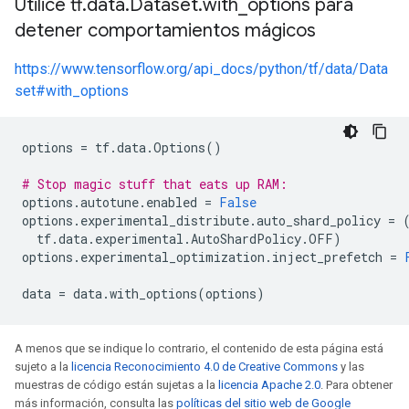
Utilice tf
.
data
.
Dataset
.
with
_
options para
detener comportamientos mágicos
https://www.tensorflow.org/api_docs/python/tf/data/Data
set#with_options
options
=
tf
.
data
.
Options
()
# Stop magic stuff that eats up RAM:
options
.
autotune
.
enabled
=
False
options
.
experimental_distribute
.
auto_shard_policy
=
tf
.
data
.
experimental
.
AutoShardPolicy
.
OFF
)
options
.
experimental_optimization
.
inject_prefetch
=
data
=
data
.
with_options
(
options
)
A menos que se indique lo contrario, el contenido de esta página está
sujeto a la
licencia Reconocimiento 4.0 de Creative Commons
y las
muestras de código están sujetas a la
licencia Apache 2.0
. Para obtener
más información, consulta las
políticas del sitio web de Google