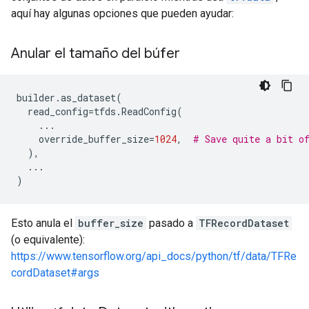
aquí hay algunas opciones que pueden ayudar:
Anular el tamaño del búfer
builder
.
as_dataset
(
read_config
=
tfds
.
ReadConfig
(
...
override_buffer_size
=
1024
,
# Save quite a bit o
),
...
)
Esto anula el
buffer_size
pasado a
TFRecordDataset
(o equivalente):
https://www.tensorflow.org/api_docs/python/tf/data/TFRe
cordDataset#args