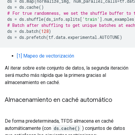
ds
=
ds
.
map
(
normalize_img
,
num_parallel_calls
=
tf
.
dat
ds
=
ds
.
cache
()
# For true randomness, we set the shuffle buffer to 
ds
=
ds
.
shuffle
(
ds_info
.
splits
[
'train'
]
.
num_examples
# Batch after shuffling to get unique batches at eac
ds
=
ds
.
batch
(
128
)
ds
=
ds
.
prefetch
(
tf
.
data
.
experimental
.
AUTOTUNE
)
[1] Mapeo de vectorización
Al iterar sobre este conjunto de datos, la segunda iteración
será mucho más rápida que la primera gracias al
almacenamiento en caché.
Almacenamiento en caché automático
De forma predeterminada, TFDS almacena en caché
automáticamente (con
ds.cache()
) conjuntos de datos