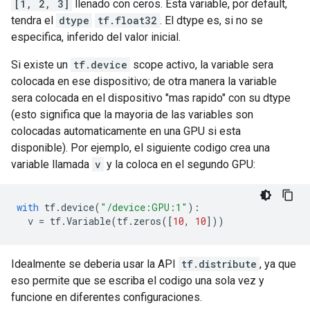
[1, 2, 3]
llenado con ceros. Esta variable, por default,
tendra el
dtype
tf.float32
. El dtype es, si no se
especifica, inferido del valor inicial.
Si existe un
tf.device
scope activo, la variable sera
colocada en ese dispositivo; de otra manera la variable
sera colocada en el dispositivo "mas rapido" con su dtype
(esto significa que la mayoria de las variables son
colocadas automaticamente en una GPU si esta
disponible). Por ejemplo, el siguiente codigo crea una
variable llamada
v
y la coloca en el segundo GPU:
with
tf
.
device
(
"/device:GPU:1"
):
v
=
tf
.
Variable
(
tf
.
zeros
([
10
,
10
]))
Idealmente se deberia usar la API
tf.distribute
, ya que
eso permite que se escriba el codigo una sola vez y
funcione en diferentes configuraciones.