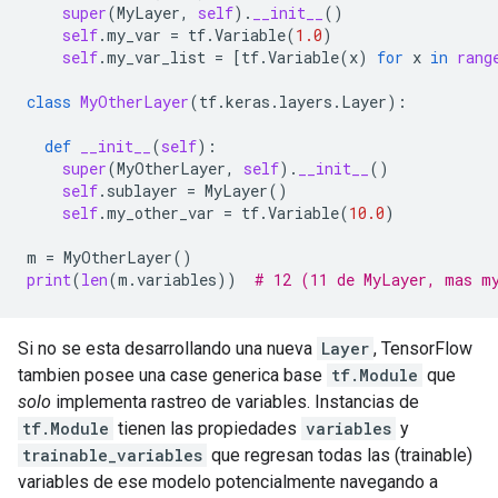
super
(
MyLayer
,
self
)
.
__init__
()
self
.
my_var
=
tf
.
Variable
(
1.0
)
self
.
my_var_list
=
[
tf
.
Variable
(
x
)
for
x
in
rang
class
MyOtherLayer
(
tf
.
keras
.
layers
.
Layer
):
def
__init__
(
self
):
super
(
MyOtherLayer
,
self
)
.
__init__
()
self
.
sublayer
=
MyLayer
()
self
.
my_other_var
=
tf
.
Variable
(
10.0
)
m
=
MyOtherLayer
()
print
(
len
(
m
.
variables
))
# 12 (11 de MyLayer, mas m
Si no se esta desarrollando una nueva
Layer
, TensorFlow
tambien posee una case generica base
tf.Module
que
solo
implementa rastreo de variables. Instancias de
tf.Module
tienen las propiedades
variables
y
trainable_variables
que regresan todas las (trainable)
variables de ese modelo potencialmente navegando a