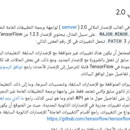
 2
0
.
semver
MAJOR.MINOR
. على سبيل المثال، يحتوي الإصدار 1.2.3 من TensorFlow على الإصدار
3. تحمل التغييرات في كل رقم المعنى التالي:
PATCH
لمحتمل أن يكون هناك تغييرات غير متوافقة مع الإصدارات السابقة. التعليمات الب
سابق لن تعمل بالضرورة مع الإصدار الجديد. ومع ذلك، في بعض الحالات، قد تكو
ترحيل إلى الإصدار الأحدث؛ راجع
توافق الرسوم 
فاصيل حول توافق البيانات.
ميزات المتوافقة مع الإصدارات السابقة، وتحسينات السرعة، وما إلى ذلك. التعليما
ر ثانوي سابق
والتي
تعتمد فقط على واجهة برمجة التطبيقات العامة غير التجر
صيل حول ما هو API العام وما هو ليس كذلك، راجع
ما الذي يتم تغ
بإجراء تغييرات جذرية في الإصدارات الثانوية الجديدة، حيث من المتوقع أن يكون
أنواع من التغييرات، راجع أقسام "التغييرات العاجلة" للإصدارات الثانوية السابقة ع
https://github.com/tensorflow/tensorfl
صلاحات الأخطاء المتوافقة مع الإصدارات السابقة.