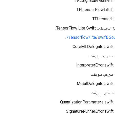
TFLSignatureRunner.h
TFLtensorFlowLite.h
TFLtensor.h
TensorFlow Lite Swift:
.
Tensorflow/lite/swift/Sou
CoreMLDelegate.swift
مندوب. سويفت
InterpreterError.swift
مترجم. سويفت
MetalDelegate.swift
نموذج. سويفت
QuantizationParameters.swift
SignatureRunnerError.swift