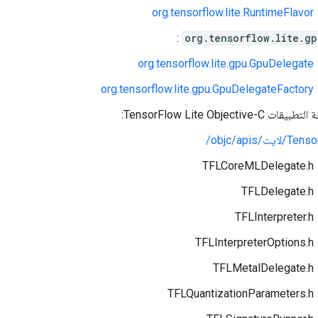
org.tensorflow.lite.RuntimeFlavor
:
org.tensorflow.lite.gp
org.tensorflow.lite.gpu.GpuDelegate
org.tensorflow.lite.gpu.GpuDelegateFactory
TensorFlow Lite Objectiv:
ايت/objc/apis/
TFLCoreMLDelegate.h
TFLDelegate.h
TFLInterpreter.h
TFLInterpreterOptions.h
TFLMetalDelegate.h
TFLQuantizationParameters.h