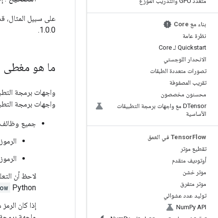
متعدد GPU والتدريب الموزع
على سبيل المثال، قدم الإصدار 0.0
بناء مع Core
1.0.0.
نظرة عامة
Quickstart لـ Core
الانحدار اللوجستي
ما هو مغطى
تصورات متعددة الطبقات
تقريب المصفوفة
محسنون مخصصون
واجهات برمجة التطبي
DTensor مع واجهات برمجة التطبيقات
الأساسية
جميع وظائف
Flow في العمق
Tensor
الرموز 
تقطيع موتر
الرموز
أوتوديف متقدم
موتر خشن
لاحظ أن التع
موتر متفرق
Python، وبالتالي لا يغطيها ضمان التوافق.
ow
توليد عدد عشوائي
إذا كان الرمز
Num
Py API
واجهة برمجة ا