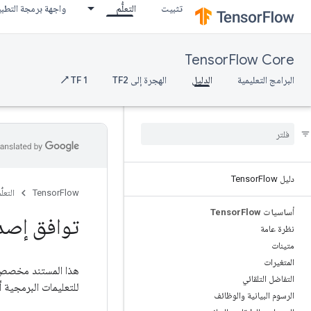
تثبيت
التعلُّم
واجهة برمجة التطب
TensorFlow Core
البرامج التعليمية
الدليل
الهجرة إلى TF2
TF 1 ↗
دليل Tensor
Flow
TensorFlow
التعلُّ
أساسيات Tensor
Flow
توافق إصدار or
نظرة عامة
متينات
المتغيرات
التفاضل التلقائي
للتعليمات البرمجية أو البيانا
الرسوم البيانية والوظائف