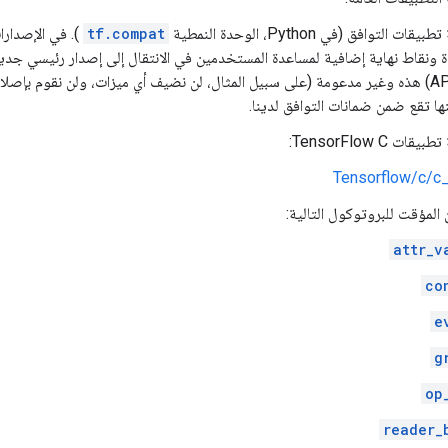
التوافق (في Python، الوحدة النمطية
tf.compat
). في الإصدارا
 ونقاط نهاية إضافية لمساعدة المستخدمين في الانتقال إلى إصدار رئيسي جديد
التطبيقات (API) هذه وغير مدعومة (على سبيل المثال، لن نضيف أي ميزات، ولن نقوم ب
ها تقع ضمن ضمانات التوافق لدينا.
 TensorFlow C:
Tensorflow/c/c_
المؤقت للبروتوكول التالية:
attr_v
co
e
g
op
reader_