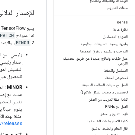
الوحدات والطبقات والنماذج
حلقات التدريب
الإصدار الدلالي
Keras
يتبع TensorFlow في الغالب الإصدار الدلالي 2.0 (
نظرة عامة
له النموذج
.PATCH
النموذج المتسلسل
2، والإصدار
MINOR
واجهة برمجة التطبيقات الوظيفية
التدريب والتقييم بالطرق المدمجة
رئيسي
: من ا
عمل طبقات ونماذج جديدة عن طريق التصنيف
إصدار رئيسي 
الفرعي
التفتيش الموجودة في TensorFlow قابلة لل
التسلسل والحفظ
للحصول على ت
تخصيص الحفظ
العمل مع طبقات المعالجة المسبقة
MINOR
: ال
تخصيص ما يحدث بشكل ملائم ()
عملت مع إصدا
كتابة حلقة تدريب من الصفر
تغيير. للحصول على تفا
العمل مع RNNs
يقوم أحيانًا 
فهم التقنيع والحشو
أمثلة لهذه ال
كتابة الاسترجاعات الخاصة بك
ow/releases
نقل التعلم والضبط الدقيق
التصحيح
: إ