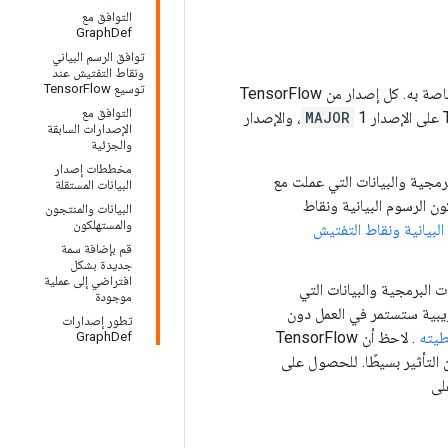
التوافق مع
GraphDef
توافق الرسم البياني
ونقاط التفتيش عند
توسيع TensorFlow
) لواجهة برمجة التطبيقات العامة الخاصة به. كل إصدار من TensorFlow
التوافق مع
1، والإصدار
MAJOR
الإصدارات السابقة
والجزئية
مخططات إصدار
رمجية والبيانات التي عملت مع
البيانات المستقلة
ن الرسوم البيانية ونقاط
البيانات والمنتجون
والمستهلكون
البيانية ونقاط التفتيش
قم بإضافة سمة
جديدة بشكل
افتراضي إلى عملية
ت البرمجية والبيانات التي
موجودة
يبية ستستمر في العمل دون
تطور إصدارات
طيته
. لاحظ أن TensorFlow
GraphDef
 التأثير بسيطًا. للحصول على
لى