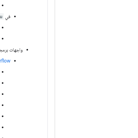
في
u
واجهات برمجة التطبيقات e-C
Tensorflow/ل