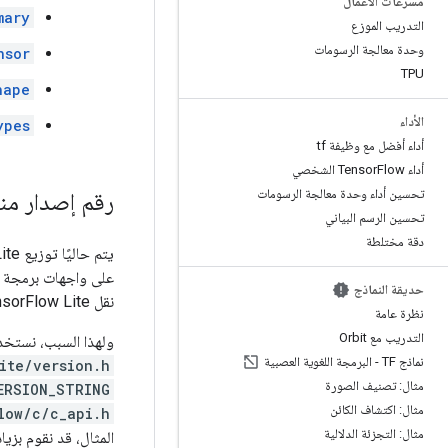
مسرّعات الأعمال
mary
التدريب الموزع
وحدة معالجة الرسومات
nsor
TPU
hape
الأداء
ypes
أداء أفضل مع وظيفة tf
أداء Tensor
Flow الشخصي
تحسين أداء وحدة معالجة الرسومات
رقم إصدار منفصل 
تحسين الرسم البياني
دقة مختلطة
حديقة النماذج
نقل TensorFlow Lite إلى توزيع مصدر منفصل و/أو مستودع مصدر منفصل عن TensorFlow.
نظرة عامة
التدريب مع Orbit
ولهذا السبب، نستخدم رقم إص
نماذج TF - البرمجة اللغوية العصبية
ite/version.h
مثال: تصنيف الصورة
ERSION_STRING
مثال: اكتشاف الكائن
low/c/c_api.h
مثال: التجزئة الدلالية
المثال، قد نقوم بزيادة رقم الإصدار الرئيسي لـ  Lite