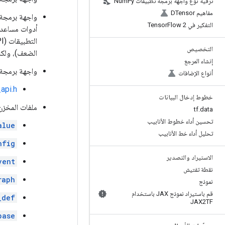
ترقية نوع واجهة برمجة تطبيقات Num
Py
مفاهيم DTensor
واجهة برمجة تطبيقات 
التفكير في Tensor
Flow 2
أدوات مساعدة
التخصيص
الضعف)، ولكن
إنشاء المرجع
واجهة برمجة تطبيقات
أنواع الإضافات
api.h
خطوط إدخال البيانات
ملفات المخزن 
tf
.
data
تحسين أداء خطوط الأنابيب
alue
تحليل أداء خط الأنابيب
nfig
الاستيراد والتصدير
vent
نقطة تفتيش
raph
نموذج
قم باستيراد نموذج JAX باستخدام
_def
JAX2TF
base