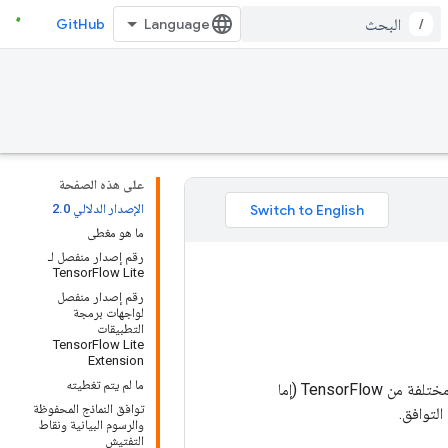
GitHub
/
على هذه الصفحة
الإصدار الدلالي 2.0
ما هو مغطى
رقم إصدار منفصل لـ
TensorFlow Lite
رقم إصدار منفصل
لواجهات برمجة
التطبيقات
TensorFlow Lite
Extension
ما لم يتم تغطيته
هذا المستند مخصص للمستخدمين الذين يحتاجون إلى التوافق مع الإصدارات السابقة عبر إصدارات مختلفة من TensorFlow (إما
توافق النماذج المحفوظة
والرسوم البيانية ونقاط
التفتيش