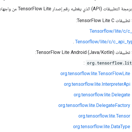
TensorFlow Lit من واجهات برمجة التطبيقات العامة التالية:
TensorFlow Lite :
Tensorflow/lite/c/c_
.
Tensorflow/lite/c/c_api_ty
TensorFlow Lite Android):
:
org.tensorflow.lit
org.tensorflow.lite.TensorFlowLite
org.tensorflow.lite.InterpreterApi
org.tensorflow.lite.Delegate
org.tensorflow.lite.DelegateFactory
org.tensorflow.lite.Tensor
org.tensorflow.lite.DataType