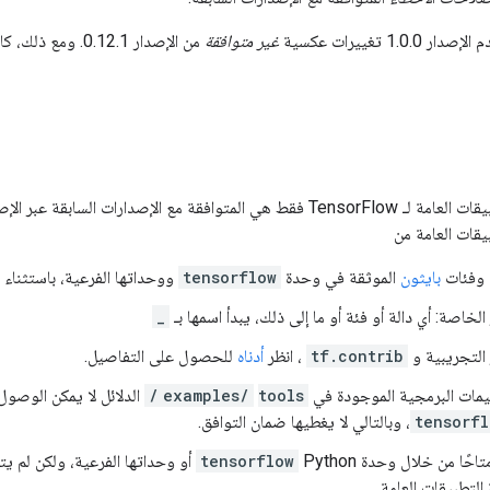
1. تغييرات عكسية
غير متوافقة
من الإصدار 0.12.1. ومع ذلك، كان الإصدار 1.1.1
واجهات برمجة التطبيقات العامة لـ TensorFlow فقط هي المتوافقة مع الإصدار
قات العامة من
 وفئات
بايثون
الموثقة في وحدة
tensorflow
ووحداتها الفرعية، باستثناء
الخاصة: أي دالة أو فئة أو ما إلى ذلك، يبدأ اسمها بـ
_
 التجريبية و
tf.contrib
، انظر
أدناه
للحصول على التفاصيل.
ليمات البرمجية الموجودة في
tools/
examples/
الدلائل لا يمكن الوصول
tensorfl
 متاحًا من خلال وحدة
Python أو وحداتها الفرعية، ولكن لم يتم توثيقه، فإنه
tensorflow
لتطبيقات العامة.