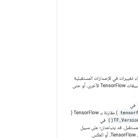
 فإننا نحتفظ بالحق في إجراء تغييرات في الإصدارات المستقبلية
على واجهات برمجة تطبيقات TensorFlow Lite وفقًا لجدول زمني مختلف عن واجهات برمجة تطبيقات TensorFlow الأخرى، أو حتى
في
tensor
) مقارنة بـ TensorFlow (
TF_Version(
في
مستقبل، قد يتباعدان؛ على سبيل