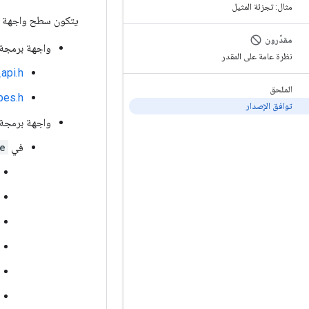
مثال: تجزئة المثيل
يتكون سطح واجهة برمجة التطبيقات (API) الذي يغطيه رقم إصدار e
مقدّرون
واجهة برمجة تطبيقات C
نظرة عامة على المقدر
api.h
الملحق
pes.h
توافق الإصدار
واجهة برمجة تطبيقات  (Java/Kotlin
في
e