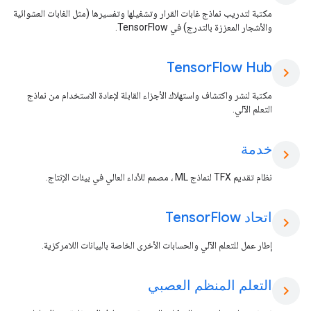
مكتبة لتدريب نماذج غابات القرار وتشغيلها وتفسيرها (مثل الغابات العشوائية
والأشجار المعززة بالتدرج) في TensorFlow.
Tensor
Flow Hub
chevron_right
مكتبة لنشر واكتشاف واستهلاك الأجزاء القابلة لإعادة الاستخدام من نماذج
التعلم الآلي.
خدمة
chevron_right
نظام تقديم TFX لنماذج ML ، مصمم للأداء العالي في بيئات الإنتاج.
اتحاد Tensor
Flow
chevron_right
إطار عمل للتعلم الآلي والحسابات الأخرى الخاصة بالبيانات اللامركزية.
التعلم المنظم العصبي
chevron_right