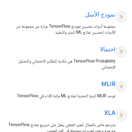
نموذج الأمثل
chevron_right
مجموعة أدوات تحسين نموذج TensorFlow عبارة عن مجموعة من
الأدوات لتحسين نماذج ML للنشر والتنفيذ.
احتمالا
chevron_right
TensorFlow Probability هي مكتبة للتفكير الاحتمالي والتحليل
الإحصائي.
MLIR
chevron_right
توحد MLIR البنية التحتية لنماذج ML عالية الأداء في TensorFlow.
XLA
chevron_right
مترجم خاص بالمجال للجبر الخطي يعمل على تسريع نماذج TensorFlow
مع عدم وجود تغييرات محتملة في كود المصدر.