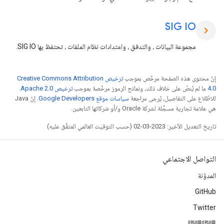
SIG IO
chevron_right
مجموعة البيانات ، والتدفق ، وامتدادات نظام الملفات ، تحتفظ بها SIG IO.
إنّ محتوى هذه الصفحة مرخّص بموجب
ترخيص Creative Commons Attribution
4.0‏
ما لم يُنصّ على خلاف ذلك، ونماذج الرموز مرخّصة بموجب
ترخيص Apache 2.0‏
.
للاطّلاع على التفاصيل، يُرجى مراجعة
سياسات موقع Google Developers‏
. إنّ Java
هي علامة تجارية مسجَّلة لشركة Oracle و/أو شركائها التابعين.
تاريخ التعديل الأخير: 2023-03-02 (حسب التوقيت العالمي المتفَّق عليه)
التواصل الاجتماعي
المدوّنة
GitHub
Twitter
哔哩哔哩