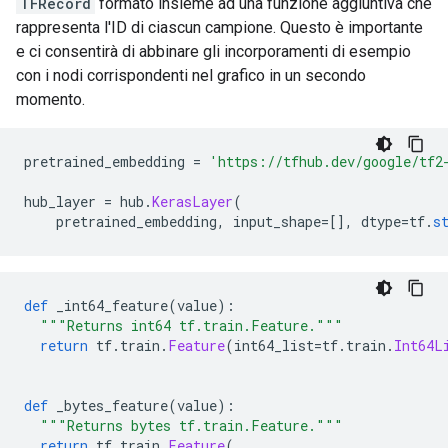
TFRecord
formato insieme ad una funzione aggiuntiva che
rappresenta l'ID di ciascun campione. Questo è importante
e ci consentirà di abbinare gli incorporamenti di esempio
con i nodi corrispondenti nel grafico in un secondo
momento.
pretrained_embedding 
=
'https://tfhub.dev/google/tf2
hub_layer 
=
 hub
.
KerasLayer
(
    pretrained_embedding
,
 input_shape
=[],
 dtype
=
tf
.
s
def
 _int64_feature
(
value
):
"""Returns int64 tf.train.Feature."""
return
 tf
.
train
.
Feature
(
int64_list
=
tf
.
train
.
Int64L
def
 _bytes_feature
(
value
):
"""Returns bytes tf.train.Feature."""
return
 tf
.
train
.
Feature
(