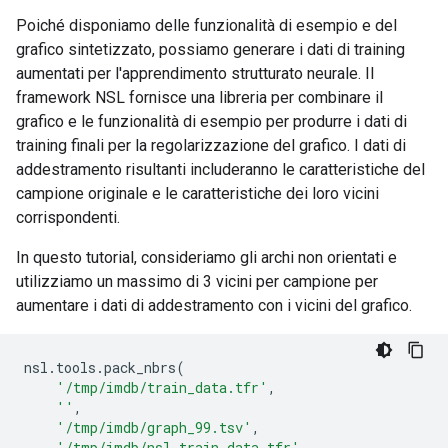
Poiché disponiamo delle funzionalità di esempio e del
grafico sintetizzato, possiamo generare i dati di training
aumentati per l'apprendimento strutturato neurale. Il
framework NSL fornisce una libreria per combinare il
grafico e le funzionalità di esempio per produrre i dati di
training finali per la regolarizzazione del grafico. I dati di
addestramento risultanti includeranno le caratteristiche del
campione originale e le caratteristiche dei loro vicini
corrispondenti.
In questo tutorial, consideriamo gli archi non orientati e
utilizziamo un massimo di 3 vicini per campione per
aumentare i dati di addestramento con i vicini del grafico.
nsl
.
tools
.
pack_nbrs
(
'/tmp/imdb/train_data.tfr'
,
''
,
'/tmp/imdb/graph_99.tsv'
,
'/tmp/imdb/nsl_train_data.tfr'
,