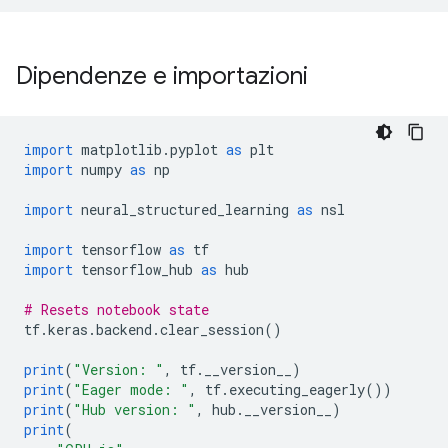
Dipendenze e importazioni
import
 matplotlib
.
pyplot 
as
 plt
import
 numpy 
as
 np
import
 neural_structured_learning 
as
 nsl
import
 tensorflow 
as
 tf
import
 tensorflow_hub 
as
 hub
# Resets notebook state
tf
.
keras
.
backend
.
clear_session
()
print
(
"Version: "
,
 tf
.
__version__
)
print
(
"Eager mode: "
,
 tf
.
executing_eagerly
())
print
(
"Hub version: "
,
 hub
.
__version__
)
print
(