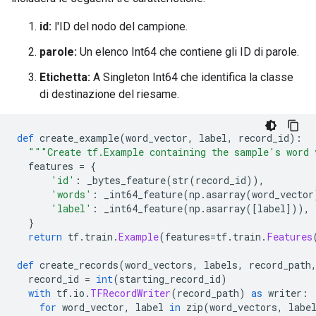
id:
l'ID del nodo del campione.
parole:
Un elenco Int64 che contiene gli ID di parole.
Etichetta:
A Singleton Int64 che identifica la classe
di destinazione del riesame.
def
 create_example
(
word_vector
,
 label
,
 record_id
):
"""Create tf.Example containing the sample's word 
  features 
=
{
'id'
:
 _bytes_feature
(
str
(
record_id
)),
'words'
:
 _int64_feature
(
np
.
asarray
(
word_vector
'label'
:
 _int64_feature
(
np
.
asarray
([
label
])),
}
return
 tf
.
train
.
Example
(
features
=
tf
.
train
.
Features
def
 create_records
(
word_vectors
,
 labels
,
 record_path
  record_id 
=
int
(
starting_record_id
)
with
 tf
.
io
.
TFRecordWriter
(
record_path
)
as
 writer
:
for
 word_vector
,
 label 
in
 zip
(
word_vectors
,
 labe