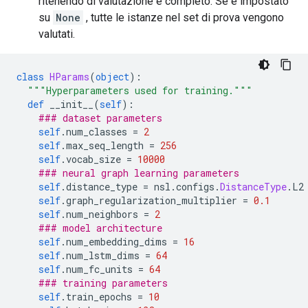
ritenendo di valutazione è completo. Se è impostato
su
None
, tutte le istanze nel set di prova vengono
valutati.
class
HParams
(
object
):
"""Hyperparameters used for training."""
def
 __init__
(
self
):
### dataset parameters
self
.
num_classes 
=
2
self
.
max_seq_length 
=
256
self
.
vocab_size 
=
10000
### neural graph learning parameters
self
.
distance_type 
=
 nsl
.
configs
.
DistanceType
.
L2
self
.
graph_regularization_multiplier 
=
0.1
self
.
num_neighbors 
=
2
### model architecture
self
.
num_embedding_dims 
=
16
self
.
num_lstm_dims 
=
64
self
.
num_fc_units 
=
64
### training parameters
self
.
train_epochs 
=
10