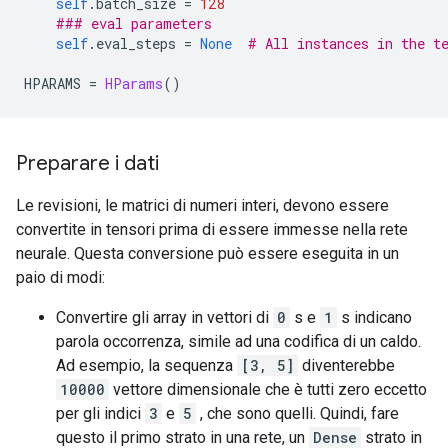
self
.
batch_size 
=
128
### eval parameters
self
.
eval_steps 
=
None
# All instances in the t
HPARAMS 
=
HParams
()
Preparare i dati
Le revisioni, le matrici di numeri interi, devono essere
convertite in tensori prima di essere immesse nella rete
neurale. Questa conversione può essere eseguita in un
paio di modi:
Convertire gli array in vettori di
0
s e
1
s indicano
parola occorrenza, simile ad una codifica di un caldo.
Ad esempio, la sequenza
[3, 5]
diventerebbe
10000
vettore dimensionale che è tutti zero eccetto
per gli indici
3
e
5
, che sono quelli. Quindi, fare
questo il primo strato in una rete, un
Dense
strato in