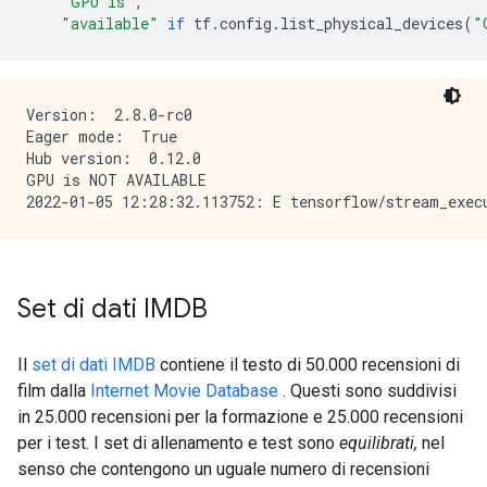
"GPU is"
,
"available"
if
 tf
.
config
.
list_physical_devices
(
"
Version:  2.8.0-rc0

Eager mode:  True

Hub version:  0.12.0

GPU is NOT AVAILABLE

Set di dati IMDB
Il
set di dati IMDB
contiene il testo di 50.000 recensioni di
film dalla
Internet Movie Database
. Questi sono suddivisi
in 25.000 recensioni per la formazione e 25.000 recensioni
per i test. I set di allenamento e test sono
equilibrati,
nel
senso che contengono un uguale numero di recensioni