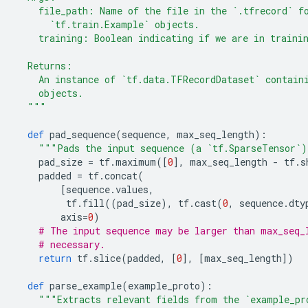
    file_path: Name of the file in the `.tfrecord` f
      `tf.train.Example` objects.
    training: Boolean indicating if we are in traini
  Returns:
    An instance of `tf.data.TFRecordDataset` contain
    objects.
  """
def
 pad_sequence
(
sequence
,
 max_seq_length
):
"""Pads the input sequence (a `tf.SparseTensor`)
    pad_size 
=
 tf
.
maximum
([
0
],
 max_seq_length 
-
 tf
.
s
    padded 
=
 tf
.
concat
(
[
sequence
.
values
,
         tf
.
fill
((
pad_size
),
 tf
.
cast
(
0
,
 sequence
.
dty
        axis
=
0
)
# The input sequence may be larger than max_seq_
# necessary.
return
 tf
.
slice
(
padded
,
[
0
],
[
max_seq_length
])
def
 parse_example
(
example_proto
):
"""Extracts relevant fields from the `example_pr