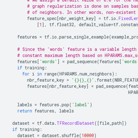
# graph regularization is done on samples ba
# of neighbors. In other words, non-existent
        feature_spec
[
nbr_weight_key
]
=
 tf
.
io
.
FixedLe
[
1
],
 tf
.
float32
,
 default_value
=
tf
.
constan
    features 
=
 tf
.
io
.
parse_single_example
(
example_pr
# Since the 'words' feature is a variable length
# constant maximum length based on HPARAMS.max_s
    features
[
'words'
]
=
 pad_sequence
(
features
[
'words
if
 training
:
for
 i 
in
 range
(
HPARAMS
.
num_neighbors
):
        nbr_feature_key 
=
'{}{}_{}'
.
format
(
NBR_FEATU
        features
[
nbr_feature_key
]
=
 pad_sequence
(
fea
                                                 HPA
    labels 
=
 features
.
pop
(
'label'
)
return
 features
,
 labels
  dataset 
=
 tf
.
data
.
TFRecordDataset
([
file_path
])
if
 training
:
    dataset 
=
 dataset
.
shuffle
(
10000
)