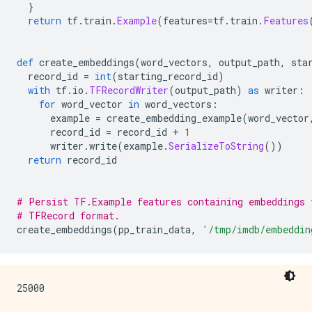
}
return
 tf
.
train
.
Example
(
features
=
tf
.
train
.
Features
def
 create_embeddings
(
word_vectors
,
 output_path
,
 sta
  record_id 
=
int
(
starting_record_id
)
with
 tf
.
io
.
TFRecordWriter
(
output_path
)
as
 writer
:
for
 word_vector 
in
 word_vectors
:
      example 
=
 create_embedding_example
(
word_vector
      record_id 
=
 record_id 
+
1
      writer
.
write
(
example
.
SerializeToString
())
return
 record_id
# Persist TF.Example features containing embeddings 
# TFRecord format.
create_embeddings
(
pp_train_data
,
'/tmp/imdb/embeddin