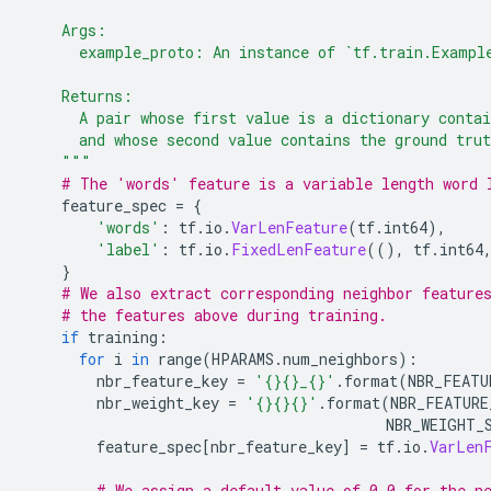
    Args:
      example_proto: An instance of `tf.train.Exampl
    Returns:
      A pair whose first value is a dictionary contai
      and whose second value contains the ground trut
    """
# The 'words' feature is a variable length word 
    feature_spec 
=
{
'words'
:
 tf
.
io
.
VarLenFeature
(
tf
.
int64
),
'label'
:
 tf
.
io
.
FixedLenFeature
((),
 tf
.
int64
}
# We also extract corresponding neighbor feature
# the features above during training.
if
 training
:
for
 i 
in
 range
(
HPARAMS
.
num_neighbors
):
        nbr_feature_key 
=
'{}{}_{}'
.
format
(
NBR_FEATU
        nbr_weight_key 
=
'{}{}{}'
.
format
(
NBR_FEATURE
                                         NBR_WEIGHT_
        feature_spec
[
nbr_feature_key
]
=
 tf
.
io
.
VarLen
# We assign a default value of 0.0 for the n