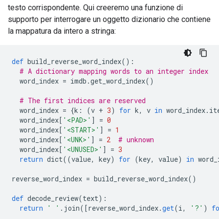
testo corrispondente. Qui creeremo una funzione di
supporto per interrogare un oggetto dizionario che contiene
la mappatura da intero a stringa:
def
 build_reverse_word_index
():
# A dictionary mapping words to an integer index
  word_index 
=
 imdb
.
get_word_index
()
# The first indices are reserved
  word_index 
=
{
k
:
(
v 
+
3
)
for
 k
,
 v 
in
 word_index
.
it
  word_index
[
'<PAD>'
]
=
0
  word_index
[
'<START>'
]
=
1
  word_index
[
'<UNK>'
]
=
2
# unknown
  word_index
[
'<UNUSED>'
]
=
3
return
 dict
((
value
,
 key
)
for
(
key
,
 value
)
in
 word_
reverse_word_index 
=
 build_reverse_word_index
()
def
 decode_review
(
text
):
return
' '
.
join
([
reverse_word_index
.
get
(
i
,
'?'
)
f