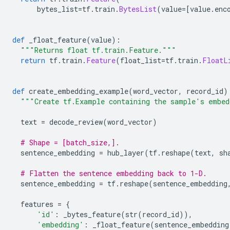
      bytes_list
=
tf
.
train
.
BytesList
(
value
=[
value
.
enc
def
 _float_feature
(
value
):
"""Returns float tf.train.Feature."""
return
 tf
.
train
.
Feature
(
float_list
=
tf
.
train
.
FloatL
def
 create_embedding_example
(
word_vector
,
 record_id
)
"""Create tf.Example containing the sample's embed
  text 
=
 decode_review
(
word_vector
)
# Shape = [batch_size,].
  sentence_embedding 
=
 hub_layer
(
tf
.
reshape
(
text
,
 sh
# Flatten the sentence embedding back to 1-D.
  sentence_embedding 
=
 tf
.
reshape
(
sentence_embedding
  features 
=
{
'id'
:
 _bytes_feature
(
str
(
record_id
)),
'embedding'
:
 _float_feature
(
sentence_embedding