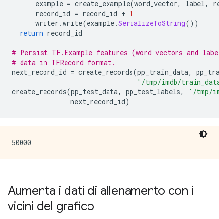
      example 
=
 create_example
(
word_vector
,
 label
,
 r
      record_id 
=
 record_id 
+
1
      writer
.
write
(
example
.
SerializeToString
())
return
 record_id
# Persist TF.Example features (word vectors and labe
# data in TFRecord format.
next_record_id 
=
 create_records
(
pp_train_data
,
 pp_tr
'/tmp/imdb/train_dat
create_records
(
pp_test_data
,
 pp_test_labels
,
'/tmp/i
               next_record_id
)
Aumenta i dati di allenamento con i
vicini del grafico