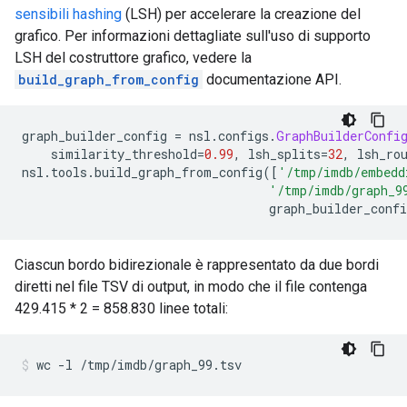
sensibili hashing
(LSH) per accelerare la creazione del
grafico. Per informazioni dettagliate sull'uso di supporto
LSH del costruttore grafico, vedere la
build_graph_from_config
documentazione API.
graph_builder_config 
=
 nsl
.
configs
.
GraphBuilderConfi
    similarity_threshold
=
0.99
,
 lsh_splits
=
32
,
 lsh_ro
nsl
.
tools
.
build_graph_from_config
([
'/tmp/imdb/embedd
'/tmp/imdb/graph_9
                                  graph_builder_confi
Ciascun bordo bidirezionale è rappresentato da due bordi
diretti nel file TSV di output, in modo che il file contenga
429.415 * 2 = 858.830 linee totali:
wc 
-
l 
/
tmp
/
imdb
/
graph_99
.
tsv