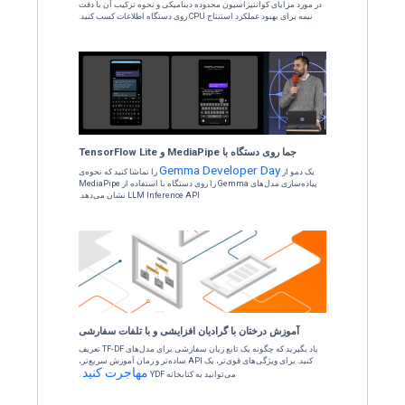
الا ثبت نام کنید
ش مصنوعی
با فرانسوا شولت، خالق
کراس
به بحثی در مورد یادگیری عمیق، تکامل Keras از زمان ایجاد تا Keras 3 با
چندین backend و هوش LLM ها گوش دهید.