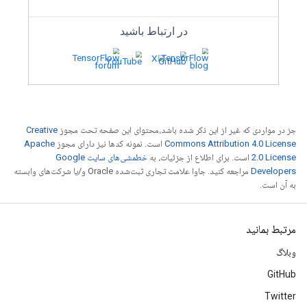
جز در مواردی که غیر از این ذکر شده باشد،‌محتوای این صفحه تحت مجوز
Creative
کوانتیزه پویای سریع‌تر با XNNPack
Commons Attribution 4.0 License
است. نمونه کدها نیز دارای مجوز
Apache
2.0 License
است. برای اطلاع از جزئیات، به
خطمشی‌های سایت Google
ون محدوده دینامیکی و نحوه ترکیب آن با دقت
Developers‏
مراجعه کنید. جاوا علامت تجاری ثبت‌شده Oracle و/یا شرکت‌های وابسته
لاعات کسب کنید.
به آن است.
مرتبط بمانید
وبلاگ
GitHub
Twitter