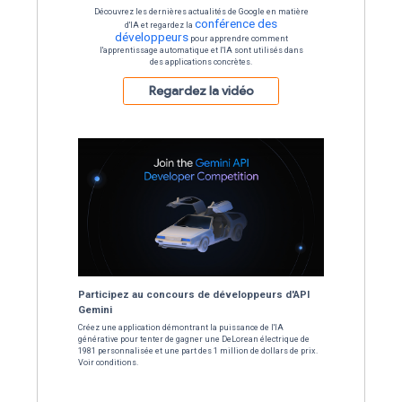
Découvrez les derniers modèles et o
Google AI lors des sessions
Quoi de neuf dan
Google 
Découvrez les dernières actualités
confé
d'IA et regardez la
développeurs
pour appr
l'apprentissage automatique et l'I