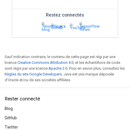
Participez au concours de dé
Gemini
Créez une application démontrant la pu
générative pour tenter de gagner une D
1981 personnalisée et une part des 1 mil
Voir conditions.
Voir la concurrence
Sauf indication contraire, le contenu de cette page est régi par une
licence
Creative Commons Attribution 4.0
, et les échantillons de code
sont régis par une licence
Apache 2.0
. Pour en savoir plus, consultez les
Modèles de langage de gr
Règles du site Google Developers
. Java est une marque déposée
d'Oracle et/ou de ses sociétés affiliées.
avec Keras
Apprenez à utiliser les flux de travail 
Rester connecté
Keras 3
,
dans
notamment la générati
Blog
fin de LoRA, le parallélisme de modèle
GitHub
une infrastructure à grande échelle, l'al
chirurgie de modèles, et plus encore.
Twitter