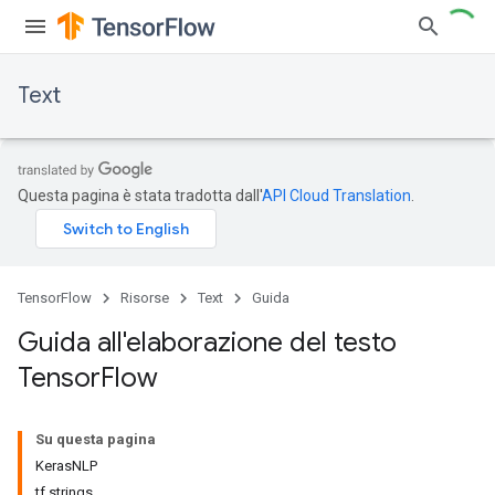
Text
Questa pagina è stata tradotta dall'
API Cloud Translation
.
TensorFlow
Risorse
Text
Guida
Guida all'elaborazione del testo
Tensor
Flow
Su questa pagina
KerasNLP
tf.strings