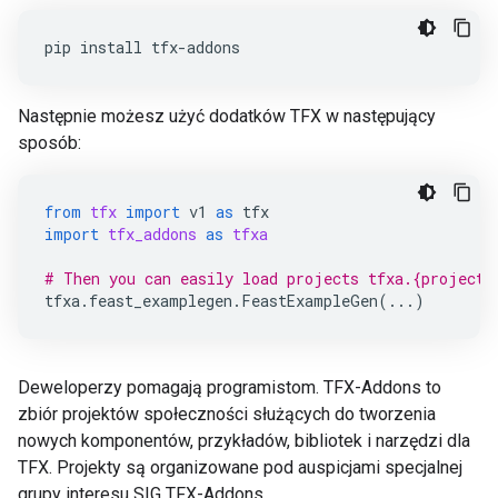
pip install tfx-addons
Następnie możesz użyć dodatków TFX w następujący
sposób:
from
tfx
import
v1
as
tfx
import
tfx_addons
as
tfxa
# Then you can easily load projects tfxa.{project_
tfxa
.
feast_examplegen
.
FeastExampleGen
(
...
)
Deweloperzy pomagają programistom. TFX-Addons to
zbiór projektów społeczności służących do tworzenia
nowych komponentów, przykładów, bibliotek i narzędzi dla
TFX. Projekty są organizowane pod auspicjami specjalnej
grupy interesu SIG TFX-Addons.