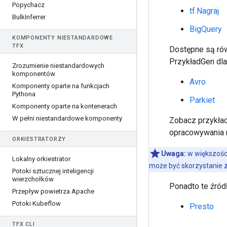
Popychacz
tf.Nagraj
Bulk
Inferrer
BigQuery
KOMPONENTY NIESTANDARDOWE
TFX
Dostępne są ró
PrzykładGen dla
Zrozumienie niestandardowych
komponentów
Avro
Komponenty oparte na funkcjach
Pythona
Parkiet
Komponenty oparte na kontenerach
W pełni niestandardowe komponenty
Zobacz przykład
opracowywania 
ORKIESTRATORZY
Uwaga:
w większośc
Lokalny orkiestrator
może być skorzystanie z
Potoki sztucznej inteligencji
wierzchołków
Ponadto te źród
Przepływ powietrza Apache
Potoki Kubeflow
Presto
TFX CLI