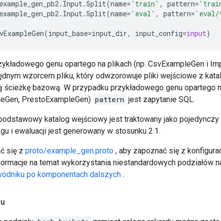
example_gen_pb2
.
Input
.
Split
(
name
=
'train'
,
pattern
=
'trai
example_gen_pb2
.
Input
.
Split
(
name
=
'eval'
,
pattern
=
'eval/
vExampleGen
(
input_base
=
input_dir
,
input_config
=
input
)
zykładowego genu opartego na plikach (np. CsvExampleGen i I
dnym wzorcem pliku, który odwzorowuje pliki wejściowe z kat
 ścieżkę bazową. W przypadku przykładowego genu opartego na
leGen, PrestoExampleGen)
pattern
jest zapytanie SQL.
podstawowy katalog wejściowy jest traktowany jako pojedynczy 
gu i ewaluacji jest generowany w stosunku 2:1.
ć się z
proto/example_gen.proto
, aby zapoznać się z konfigurac
formacje na temat wykorzystania niestandardowych podziałów 
odniku po komponentach dalszych
.
łu