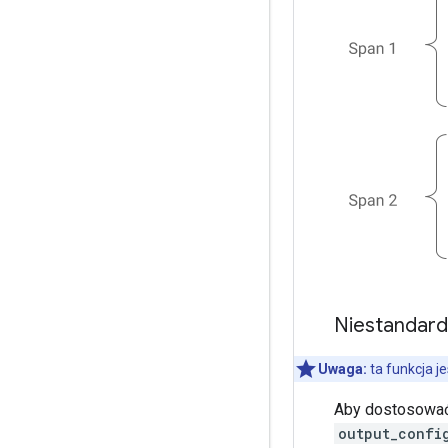
Niestandard
Uwaga:
ta funkcja j
Aby dostosować 
output_confi