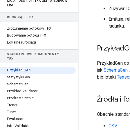
Mobilność i Io
T: TFX dla Tensor
Flow
Lite
Zużywa: Da
RUROCIĄGI TFX
Emituje: r
ładunku.
Zrozumienie potoków TFX
Budowanie potoku TFX
Lokalne rurociągi
Przykład
G
STANDARDOWE KOMPONENTY
TFX
PrzykładGen dos
jak
SchemaGen
Przykład Gen
biblioteki
Tenso
Statystyki
Gen
Schemat
Gen
Przykład Validator
Źródła i f
Przekształcenie
Trener
Tuner
Obecnie standar
Ewaluator
CSV
Infra
Validator