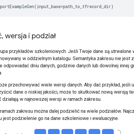
portExampleGen
(
input_base
=
path_to_tfrecord_dir
)
ć
,
wersja i podział
rupa przykładów szkoleniowych. Jeśli Twoje dane są utrwalone 
owywany w oddzielnym katalogu. Semantyka zakresu nie jest z
 odpowiadać dniu danych, godzinie danych lub dowolnej innej g
.
że przechowywać wiele wersji danych. Aby dać przykład, jeśli 
zyścić dane o niskiej jakości, może to skutkować nową wersją t
działają w najnowszej wersji w ramach zakresu.
ramach zakresu można dalej podzielić na wiele podziałów. Naj
u jest podzielenie go na dane szkoleniowe i ewaluacyjne.