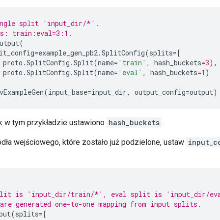
ngle split 'input_dir/*'.
ts: train:eval=3:1.
utput
(
it_config
=
example_gen_pb2
.
SplitConfig
(
splits
=
[
proto
.
SplitConfig
.
Split
(
name
=
'train'
,
hash_buckets
=
3
),
proto
.
SplitConfig
.
Split
(
name
=
'eval'
,
hash_buckets
=
1
)
vExampleGen
(
input_base
=
input_dir
,
output_config
=
output
)
k w tym przykładzie ustawiono
hash_buckets
.
dła wejściowego, które zostało już podzielone, ustaw
input_c
lit is 'input_dir/train/*', eval split is 'input_dir/ev
are generated one-to-one mapping from input splits.
put
(
splits
=
[