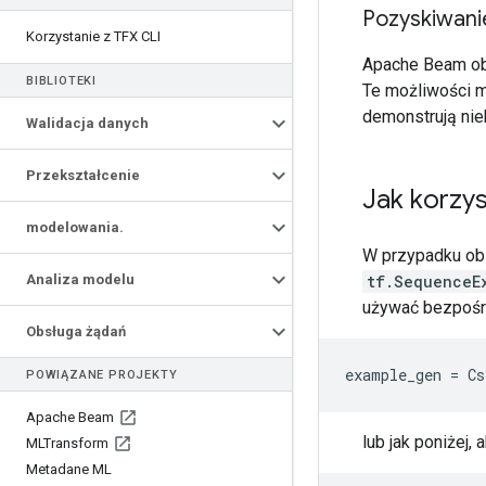
Pozyskiwan
Korzystanie z TFX CLI
Apache Beam ob
BIBLIOTEKI
Te możliwości 
demonstrują nie
Walidacja danych
Przekształcenie
Jak korzys
modelowania
.
W przypadku obs
Analiza modelu
tf.SequenceE
używać bezpośre
Obsługa żądań
example_gen
=
Cs
POWIĄZANE PROJEKTY
Apache Beam
lub jak poniżej
MLTransform
Metadane ML