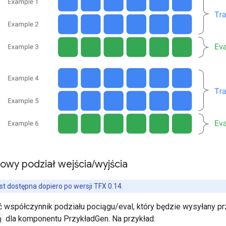
owy podział wejścia
/
wyjścia
est dostępna dopiero po wersji TFX 0.14.
współczynnik podziału pociągu/eval, który będzie wysyłany p
g
dla komponentu PrzykładGen. Na przykład: