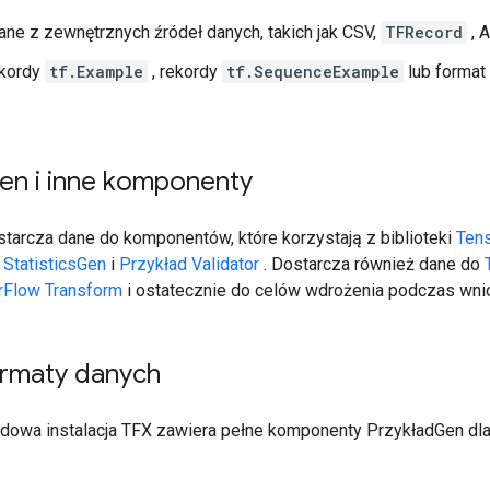
ne z zewnętrznych źródeł danych, takich jak CSV,
TFRecord
, A
ekordy
tf.Example
, rekordy
tf.SequenceExample
lub format 
en i inne komponenty
tarcza dane do komponentów, które korzystają z biblioteki
Tens
,
StatisticsGen
i
Przykład Validator
. Dostarcza również dane do
rFlow Transform
i ostatecznie do celów wdrożenia podczas wni
ormaty danych
dowa instalacja TFX zawiera pełne komponenty PrzykładGen dla 