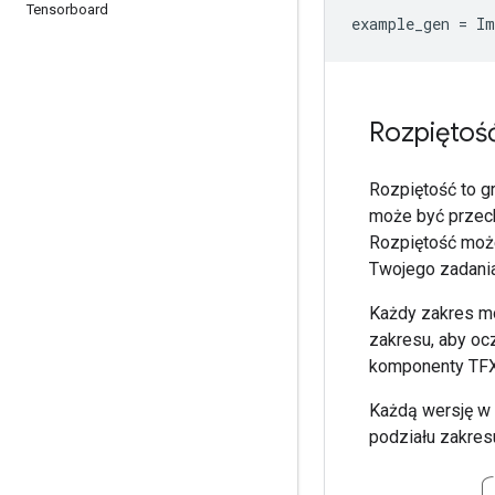
Tensorboard
example_gen
=
Im
Rozpiętoś
Rozpiętość to g
może być przech
Rozpiętość może
Twojego zadania
Każdy zakres mo
zakresu, aby oc
komponenty TFX 
Każdą wersję w 
podziału zakres