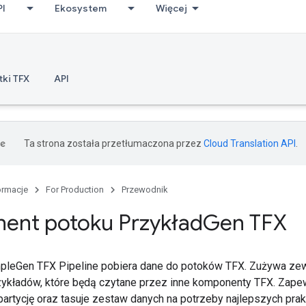
PI
Ekosystem
Więcej
ki TFX
API
Ta strona została przetłumaczona przez
Cloud Translation API
.
ormacje
For Production
Przewodnik
ent potoku Przykład
Gen TFX
leGen TFX Pipeline pobiera dane do potoków TFX. Zużywa zewn
ykładów, które będą czytane przez inne komponenty TFX. Zapew
partycję oraz tasuje zestaw danych na potrzeby najlepszych pra