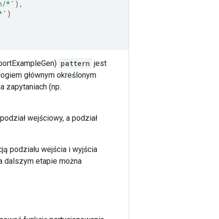
n/*'
),
*'
)
mportExampleGen)
pattern
jest
alogiem głównym określonym
 zapytaniach (np.
podział wejściowy, a podział
ją podziału wejścia i wyjścia
na dalszym etapie można