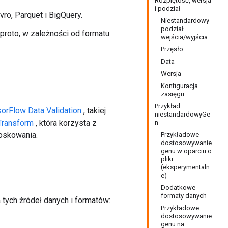
Rozpiętość, wersja
i podział
vro, Parquet i BigQuery.
Niestandardowy
podział
proto, w zależności od formatu
wejścia/wyjścia
Przęsło
Data
Wersja
Konfiguracja
zasięgu
Przykład
orFlow Data Validation
, takiej
niestandardowyGe
Transform
, która korzysta z
n
oskowania.
Przykładowe
dostosowywanie
genu w oparciu o
pliki
(eksperymentaln
e)
Dodatkowe
formaty danych
tych źródeł danych i formatów:
Przykładowe
dostosowywanie
genu na