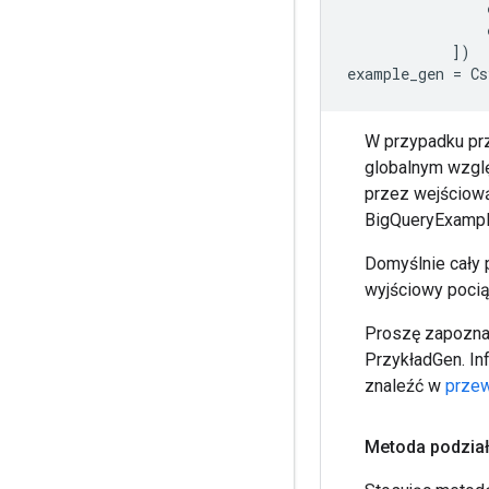
])
example_gen
=
Cs
W przypadku pr
globalnym wzglę
przez wejściową
BigQueryExamp
Domyślnie cały 
wyjściowy pocią
Proszę zapozna
PrzykładGen. In
znaleźć w
przew
Metoda podzia