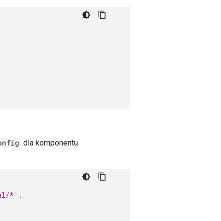
onfig
dla komponentu
al/*'.