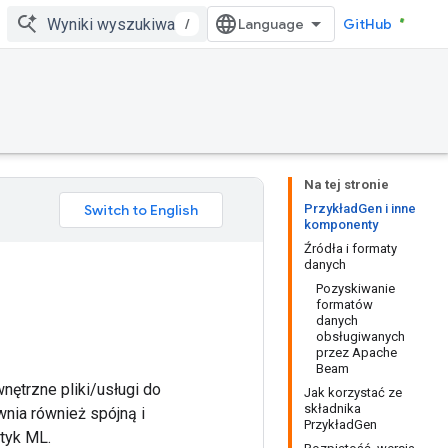
/
GitHub
Na tej stronie
PrzykładGen i inne
komponenty
Źródła i formaty
danych
Pozyskiwanie
formatów
danych
obsługiwanych
przez Apache
Beam
ętrzne pliki/usługi do
Jak korzystać ze
składnika
nia również spójną i
PrzykładGen
ktyk ML.