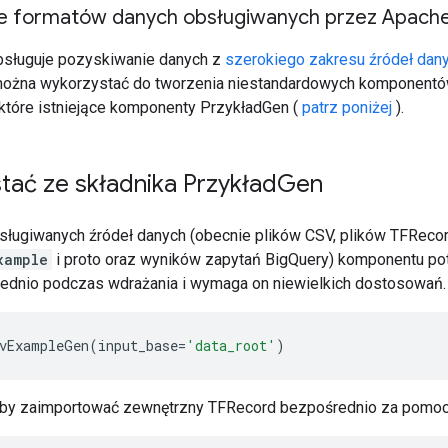
ie formatów danych obsługiwanych przez Apach
sługuje pozyskiwanie danych z
szerokiego zakresu źródeł dan
można wykorzystać do tworzenia niestandardowych komponentów
które istniejące komponenty PrzykładGen (
patrz poniżej
).
tać ze składnika Przykład
Gen
ługiwanych źródeł danych (obecnie plików CSV, plików TFReco
xample
i proto oraz wyników zapytań BigQuery) komponentu p
dnio podczas wdrażania i wymaga on niewielkich dostosowań. 
vExampleGen
(
input_base
=
'data_root'
)
, aby zaimportować zewnętrzny TFRecord bezpośrednio za pomo