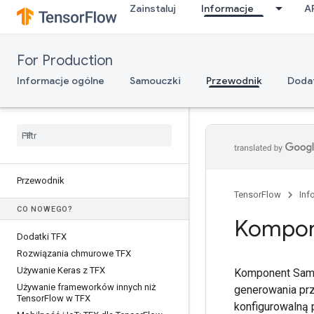
Zainstaluj
Informacje
A
For Production
Informacje ogólne
Samouczki
Przewodnik
Dodat
Przewodnik
TensorFlow
Inf
CO NOWEGO?
Kompon
Dodatki TFX
Rozwiązania chmurowe TFX
Używanie Keras z TFX
Komponent Samp
Używanie frameworków innych niż
generowania prz
Tensor
Flow w TFX
konfigurowalną 