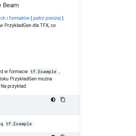
e Beam
ych i formatów
(
patrz poniżej
).
 PrzykładGen dla TFX, co
rd w formacie
tf.Example
,
otoku PrzykładGen można
Na przykład:
cą
tf.Example
: