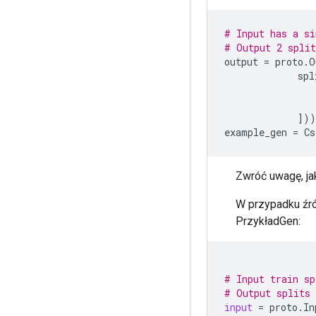
# Input has a si
# Output 2 spli
output
=
proto
.
O
spl
]))
example_gen
=
Cs
Zwróć uwagę, ja
W przypadku źró
PrzykładGen:
# Input train sp
# Output splits 
input
=
proto
.
In