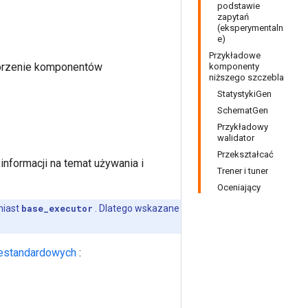
podstawie
zapytań
(eksperymentaln
e)
Przykładowe
worzenie komponentów
komponenty
niższego szczebla
StatystykiGen
SchematGen
Przykładowy
walidator
Przekształcać
informacji na temat używania i
Trener i tuner
Oceniający
iast
base_executor
. Dlatego wskazane
estandardowych
: