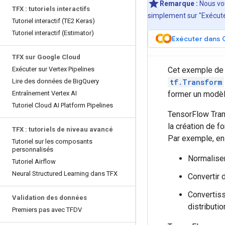
Remarque :
Nous vo
TFX : tutoriels interactifs
simplement sur "Exécute
Tutoriel interactif (TE2 Keras)
Tutoriel interactif (Estimator)
Exécuter dans 
TFX sur Google Cloud
Exécuter sur Vertex Pipelines
Cet exemple de 
Lire des données de Big
Query
tf.Transform
Entraînement Vertex AI
former un modèle
Tutoriel Cloud AI Platform Pipelines
TensorFlow Tran
la création de 
TFX : tutoriels de niveau avancé
Par exemple, en
Tutoriel sur les composants
personnalisés
Normaliser
Tutoriel Airflow
Neural Structured Learning dans TFX
Convertir 
Convertiss
Validation des données
distribut
Premiers pas avec TFDV