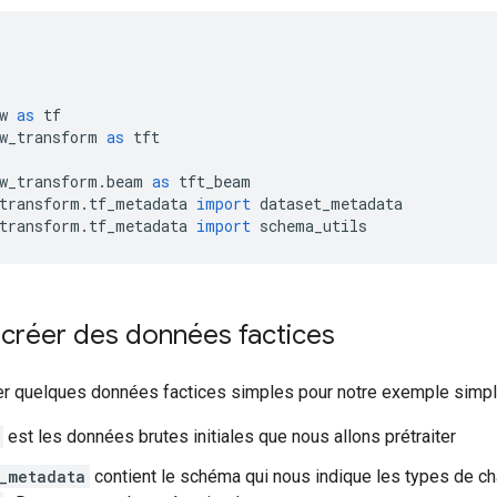
w 
as
 tf
w_transform 
as
 tft
w_transform
.
beam 
as
 tft_beam
transform
.
tf_metadata 
import
 dataset_metadata
transform
.
tf_metadata 
import
 schema_utils
 créer des données factices
er quelques données factices simples pour notre exemple simpl
est les données brutes initiales que nous allons prétraiter
_metadata
contient le schéma qui nous indique les types de c