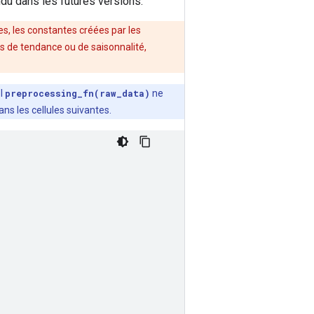
du dans les futures versions.
es, les constantes créées par les
 de tendance ou de saisonnalité,
el
preprocessing_fn(raw_data)
ne
ns les cellules suivantes.