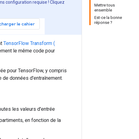
s configuration requise ! Cliquez
Mettre tous
ensemble
Est-ce la bonne
réponse ?
charger le cahier
nt
TensorFlow Transform (
ctement le même code pour
rée pour TensorFlow, y compris
le de données d'entraînement.
outes les valeurs d'entrée
artiments, en fonction de la