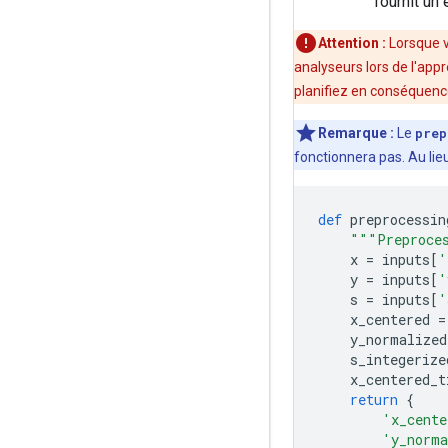
fournit un
Attention :
Lorsque v
analyseurs lors de l'ap
planifiez en conséquenc
Remarque :
Le
prep
fonctionnera pas. Au lie
def
 preprocessin
"""Preproce
    x 
=
 inputs
[
'
    y 
=
 inputs
[
'
    s 
=
 inputs
[
'
    x_centered 
=
    y_normalized
    s_integerize
    x_centered_t
return
{
'x_cente
'y_norma