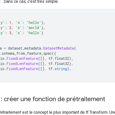
. Dans ce cas, c'est très simple.
'y'
:
1
,
's'
:
'hello'
},
'y'
:
2
,
's'
:
'world'
},
'y'
:
3
,
's'
:
'hello'
}
a 
=
 dataset_metadata
.
DatasetMetadata
(
.
schema_from_feature_spec
({
.
io
.
FixedLenFeature
([],
 tf
.
float32
),
.
io
.
FixedLenFeature
([],
 tf
.
float32
),
.
io
.
FixedLenFeature
([],
 tf
.
string
),
: créer une fonction de prétraitement
rétraitement
est le concept le plus important de tf.Transform. Un