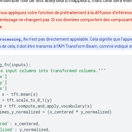
 ensemble fixe de tels analyseurs/mappeurs, mais cela sera éten
ous appliquez votre fonction de prétraitement à la diffusion d'inférenc
prentissage ne changent pas. Si vos données comportent des composants
e.
rocessing_fn
n'est pas directement appelable. Cela signifie que l'app
u de cela, il doit être transmis à l'API Transform Beam, comme indiqué da
g_fn
(
inputs
):
ss input columns into transformed columns."""
x'
]
y'
]
s'
]
 x 
-
 tft
.
mean
(
x
)
 
=
 tft
.
scale_to_0_1
(
y
)
d 
=
 tft
.
compute_and_apply_vocabulary
(
s
)
imes_y_normalized 
=
(
x_centered 
*
 y_normalized
)
red'
:
 x_centered
,
lized'
:
 y_normalized
,