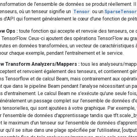
transformation de l'ensemble de données se produit réellement. Il
tenseurs, où un tenseur signifie un
Tensor
ou un
SparseTensor
 d'API qui forment généralement le cœur d'une fonction de prétr
ow Ops :
toute fonction qui accepte et renvoie des tenseurs, ce 
 TensorFlow. Ceux-ci ajoutent des opérations TensorFlow au gra
utes en données transformées, un vecteur de caractéristiques à 
our chaque exemple, pendant l'entraînement et le service.
ow Transform Analyzers/Mappers :
tous les analyseurs/mapper
ceptent et renvoient également des tenseurs, et contiennent g
ns Tensorflow et de calcul Beam, mais contrairement aux opérati
t que dans le pipeline Beam pendant l'analyse nécessitant un 
 d'entraînement. Le calcul Beam ne s'exécute qu'une seule fois,
énéralement un passage complet sur l'ensemble de données d'en
 tensorielles, qui sont ajoutées à votre graphique. Par exemple, 
r l'ensemble de données d'apprentissage tandis que tft.scale_
 le maximum d'un tenseur sur l'ensemble de données d'apprent
r qu'il se situe dans une plage spécifiée par l'utilisateur, [outp