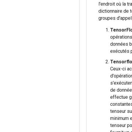
l'endroit où la 
dictionnaire de 
groupes d'appels
TensorFl
opérations
données br
exécutés p
Tensorfl
Ceux-ci ac
d'opératio
s'exécuten
de données
effectue g
constantes
tenseur su
minimum et
tenseur pou