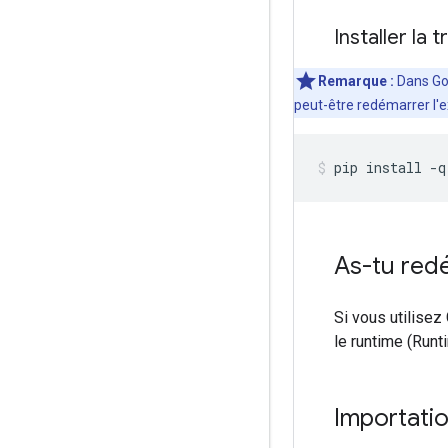
Installer la
Remarque :
Dans Goo
peut-être redémarrer l'e
pip install 
-
q
As-tu redé
Si vous utilisez
le runtime (Runt
Importati