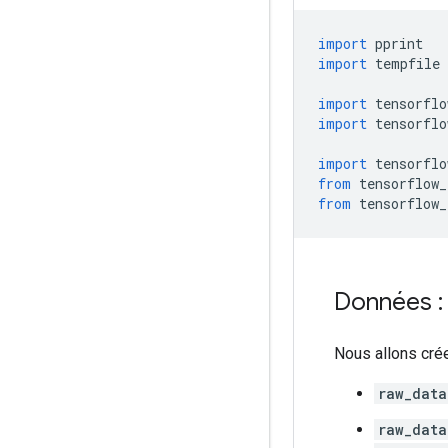
import
 pprint
import
 tempfile
import
 tensorflo
import
 tensorflo
import
 tensorflo
from
 tensorflow_
from
 tensorflow_
Données :
Nous allons cré
raw_data
raw_data