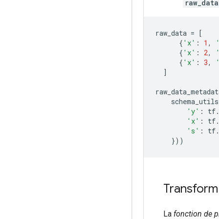
raw_data
raw_data 
=
[
{
'x'
:
1
,
{
'x'
:
2
,
{
'x'
:
3
,
]
raw_data_metadat
    schema_utils
'y'
:
 tf
'x'
:
 tf
's'
:
 tf
}))
Transform 
La
fonction de p