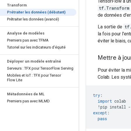
TensorFlow a un
Transform
tf.Transform
Prétraiter les données (débutant)
de données d'en
Prétraiter les données (avancé)
La sortie de
tf
Analyse de modèles
la fois pour l'e
Premiers pas avec TFMA
éviter le biais,
Tutoriel sur les indicateurs d'équité
Mettre à jour
Déployer un modèle entraîné
Serveurs : TFX pour Tensor
Flow Serving
Pour éviter la m
Mobiles et Io
T : TFX pour Tensor
Colab. Les syst
Flow Lite
Métadonnées de ML
try
:
import
 colab
Premiers pas avec MLMD
!
pip install 
-
except
:
pass