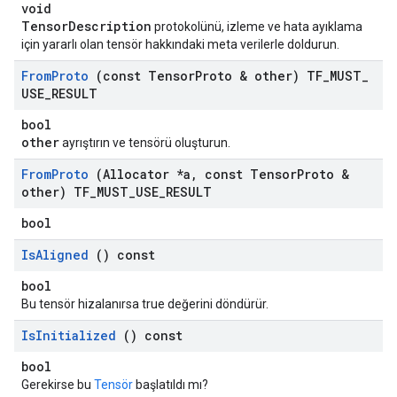
void
TensorDescription
protokolünü, izleme ve hata ayıklama
için yararlı olan tensör hakkındaki meta verilerle doldurun.
From
Proto
(const Tensor
Proto & other) TF
_
MUST
_
USE
_
RESULT
bool
other
ayrıştırın ve tensörü oluşturun.
From
Proto
(Allocator *a
,
const Tensor
Proto &
other) TF
_
MUST
_
USE
_
RESULT
bool
Is
Aligned
() const
bool
Bu tensör hizalanırsa true değerini döndürür.
Is
Initialized
() const
bool
Gerekirse bu
Tensör
başlatıldı mı?