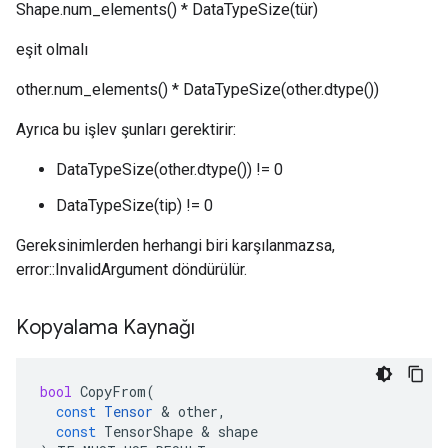
Shape.num_elements() * DataTypeSize(tür)
eşit olmalı
other.num_elements() * DataTypeSize(other.dtype())
Ayrıca bu işlev şunları gerektirir:
DataTypeSize(other.dtype()) != 0
DataTypeSize(tip) != 0
Gereksinimlerden herhangi biri karşılanmazsa,
error::InvalidArgument döndürülür.
Kopyalama Kaynağı
bool
CopyFrom
(
const
Tensor
&
other
,
const
TensorShape
&
shape