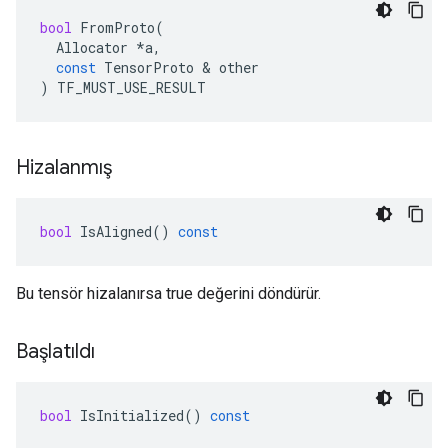
bool
FromProto
(
Allocator
*
a
,
const
TensorProto
&
other
)
TF_MUST_USE_RESULT
Hizalanmış
bool
IsAligned
()
const
Bu tensör hizalanırsa true değerini döndürür.
Başlatıldı
bool
IsInitialized
()
const