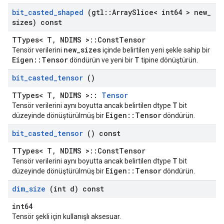
bit
_
casted
_
shaped
(gtl
::
Array
Slice< int64 > new
_
sizes) const
TTypes< T, NDIMS >::ConstTensor
new_sizes
Tensör verilerini
içinde belirtilen yeni şekle sahip bir
Eigen::Tensor
T
döndürün ve yeni bir
tipine dönüştürün.
bit
_
casted
_
tensor
()
TTypes< T, NDIMS >::
Tensor
T
Tensör verilerini aynı boyutta ancak belirtilen dtype
bit
Eigen::Tensor
düzeyinde dönüştürülmüş bir
döndürün.
bit
_
casted
_
tensor
() const
TTypes< T, NDIMS >::ConstTensor
T
Tensör verilerini aynı boyutta ancak belirtilen dtype
bit
Eigen::Tensor
düzeyinde dönüştürülmüş bir
döndürün.
dim
_
size
(int d) const
int64
Tensör şekli için kullanışlı aksesuar.