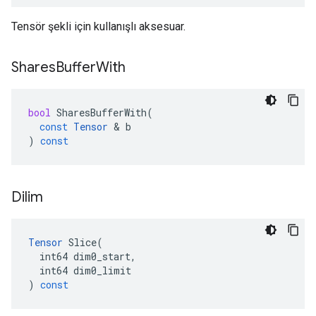
Tensör şekli için kullanışlı aksesuar.
Shares
Buffer
With
bool
SharesBufferWith
(
const
Tensor
&
b
)
const
Dilim
Tensor
Slice
(
int64
dim0_start
,
int64
dim0_limit
)
const