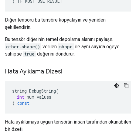
)
TF_MUST_USE_RESULT
Diğer tensörü bu tensöre kopyalayın ve yeniden
şekillendirin.
Bu tensör diğerinin temel depolama alanını paylaşır.
other.shape()
verilen
shape
ile aynı sayıda öğeye
sahipse
true
değerini döndürür.
Hata Ayıklama Dizesi
string
DebugString
(
int
num_values
)
const
Hata ayıklamaya uygun tensörün insan tarafından okunabilen
bir özeti.