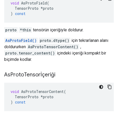
void
AsProtoField
(
TensorProto
*
proto
)
const
proto
*this
tensörün içeriğiyle doldurur.
AsProtoField()
proto.dtype()
için tekrarlanan alanı
doldururken
AsProtoTensorContent()
,
proto.tensor_content()
içindeki içeriği kompakt bir
biçimde kodlar.
As
Proto
Tensorİçeriği
void
AsProtoTensorContent
(
TensorProto
*
proto
)
const