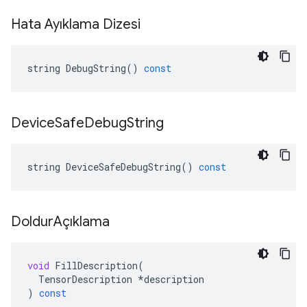
Hata Ayıklama Dizesi
string
DebugString
()
const
Device
Safe
Debug
String
string
DeviceSafeDebugString
()
const
Doldur
Açıklama
void
FillDescription
(
TensorDescription
*
description
)
const