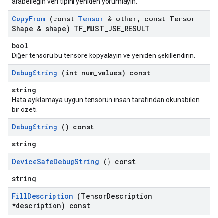
arabelleğin veri tipini yeniden yorumlayın.
Copy
From
(const
Tensor
& other
,
const Tensor
Shape & shape) TF
_
MUST
_
USE
_
RESULT
bool
Diğer tensörü bu tensöre kopyalayın ve yeniden şekillendirin.
Debug
String
(int num
_
values) const
string
Hata ayıklamaya uygun tensörün insan tarafından okunabilen
bir özeti.
Debug
String
() const
string
Device
Safe
Debug
String
() const
string
Fill
Description
(Tensor
Description
*description) const