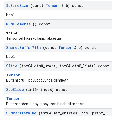
Is
Same
Size
(const
Tensor
& b) const
bool
Num
Elements
() const
int64
Tensör şekli için kullanışlı aksesuar.
Shares
Buffer
With
(const
Tensor
& b) const
bool
Slice
(int64 dim0
_
start
,
int64 dim0
_
limit) const
Tensor
Bu tensörü 1. boyut boyunca dilimleyin.
Sub
Slice
(int64 index) const
Tensor
Bu tensörden 1. boyut boyunca bir alt dilim seçin.
Summarize
Value
(int64 max
_
entries
,
bool print
_