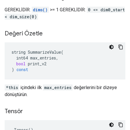
GEREKLİDİR:
dims()
>= 1 GEREKLİDİR:
0 <= dim0_start
< dim_size(0)
Değeri Özetle
string
SummarizeValue
(
int64
max_entries
,
bool
print_v2
)
const
*this
içindeki ilk
max_entries
değerlerini bir dizeye
dönüştürün.
Tensör
 Tensor()