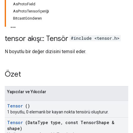
AsProtoField
AsProtoTensorİçeriği
BitcastGönderen
tensor akışı
::
Tensör
#include <tensor.h>
N boyutlu bir değer dizisini temsil eder.
Özet
Yapıcılar ve Yıkıcılar
Tensor
()
1 boyutlu, 0 elemanlı bir kayan nokta tensörü oluşturur.
Tensor
(Data
Type type
,
const Tensor
Shape &
shape)