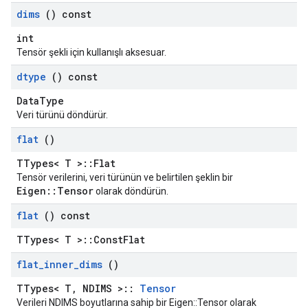
dims
() const
int
Tensör şekli için kullanışlı aksesuar.
dtype
() const
DataType
Veri türünü döndürür.
flat
()
TTypes< T >::Flat
Tensör verilerini, veri türünün ve belirtilen şeklin bir
Eigen::Tensor
olarak döndürün.
flat
() const
TTypes< T >::ConstFlat
flat
_
inner
_
dims
()
TTypes< T, NDIMS >::
Tensor
Verileri NDIMS boyutlarına sahip bir Eigen::Tensor olarak