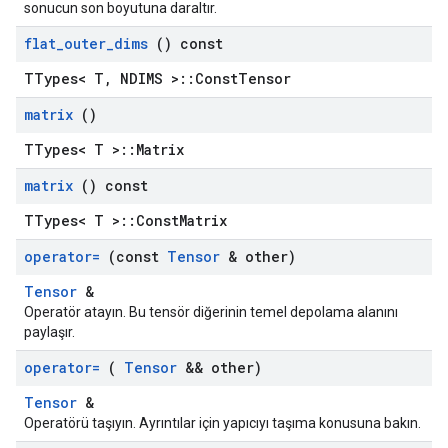
sonucun son boyutuna daraltır.
flat
_
outer
_
dims
() const
TTypes< T, NDIMS >::ConstTensor
matrix
()
TTypes< T >::Matrix
matrix
() const
TTypes< T >::ConstMatrix
operator=
(const
Tensor
& other)
Tensor
&
Operatör atayın. Bu tensör diğerinin temel depolama alanını
paylaşır.
operator=
(
Tensor
&& other)
Tensor
&
Operatörü taşıyın. Ayrıntılar için yapıcıyı taşıma konusuna bakın.