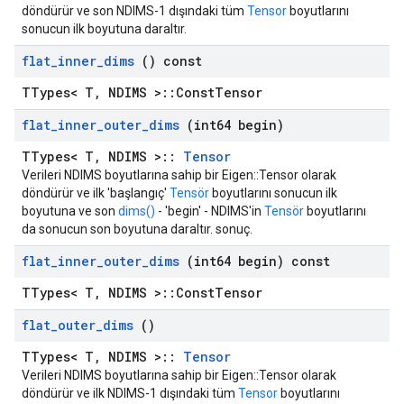
döndürür ve son NDIMS-1 dışındaki tüm
Tensor
boyutlarını
sonucun ilk boyutuna daraltır.
flat
_
inner
_
dims
() const
TTypes< T, NDIMS >::ConstTensor
flat
_
inner
_
outer
_
dims
(int64 begin)
TTypes< T, NDIMS >::
Tensor
Verileri NDIMS boyutlarına sahip bir Eigen::Tensor olarak
döndürür ve ilk 'başlangıç'
Tensör
boyutlarını sonucun ilk
boyutuna ve son
dims()
- 'begin' - NDIMS'in
Tensör
boyutlarını
da sonucun son boyutuna daraltır. sonuç.
flat
_
inner
_
outer
_
dims
(int64 begin) const
TTypes< T, NDIMS >::ConstTensor
flat
_
outer
_
dims
()
TTypes< T, NDIMS >::
Tensor
Verileri NDIMS boyutlarına sahip bir Eigen::Tensor olarak
döndürür ve ilk NDIMS-1 dışındaki tüm
Tensor
boyutlarını