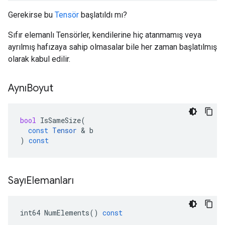
Gerekirse bu
Tensör
başlatıldı mı?
Sıfır elemanlı Tensörler, kendilerine hiç atanmamış veya
ayrılmış hafızaya sahip olmasalar bile her zaman başlatılmış
olarak kabul edilir.
AynıBoyut
bool
IsSameSize
(
const
Tensor
&
b
)
const
SayıElemanları
int64
NumElements
()
const