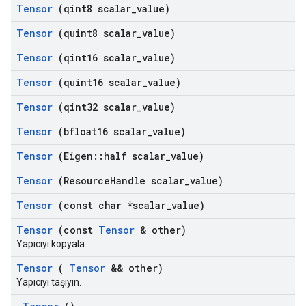
Tensor
(qint8 scalar
_
value)
Tensor
(quint8 scalar
_
value)
Tensor
(qint16 scalar
_
value)
Tensor
(quint16 scalar
_
value)
Tensor
(qint32 scalar
_
value)
Tensor
(bfloat16 scalar
_
value)
Tensor
(Eigen
::
half scalar
_
value)
Tensor
(Resource
Handle scalar
_
value)
Tensor
(const char *scalar
_
value)
Tensor
(const
Tensor
& other)
Yapıcıyı kopyala.
Tensor
(
Tensor
&& other)
Yapıcıyı taşıyın.