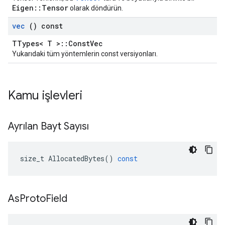
Eigen::Tensor
olarak döndürün.
vec
() const
TTypes< T >::ConstVec
Yukarıdaki tüm yöntemlerin const versiyonları.
Kamu işlevleri
Ayrılan Bayt Sayısı
size_t
AllocatedBytes
()
const
As
Proto
Field