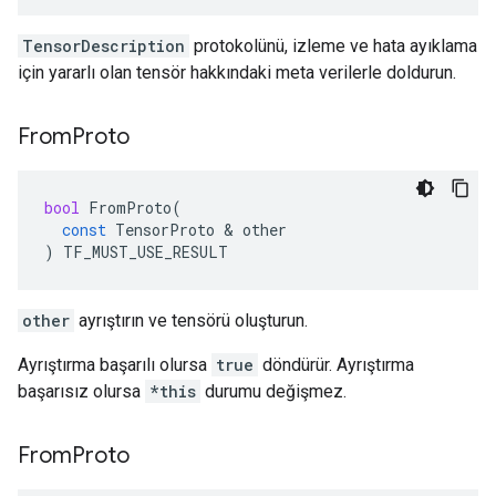
TensorDescription
protokolünü, izleme ve hata ayıklama
için yararlı olan tensör hakkındaki meta verilerle doldurun.
From
Proto
bool
FromProto
(
const
TensorProto
&
other
)
TF_MUST_USE_RESULT
other
ayrıştırın ve tensörü oluşturun.
Ayrıştırma başarılı olursa
true
döndürür. Ayrıştırma
başarısız olursa
*this
durumu değişmez.
From
Proto