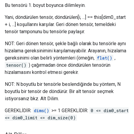
Bu tensörü 1. boyut boyunca dilimleyin.
Yani, döndürülen tensör, döndürülen[i, ...] == this[dim0_start
+ i, ...] koşullarını karşılar. Geri dönen tensör, temeldeki
tensör tamponunu bu tensörle paylaşır.
NOT: Geri dönen tensör, şekle bağlı olarak bu tensörle aynı
hizalama gereksinimini karşılamayabilir. Arayanın, hizalama
gereksinimi olan belirli yöntemleri (örneğin,
flat()
,
tensor()
) çağırmadan önce döndürülen tensörün
hizalamasını kontrol etmesi gerekir.
NOT: N boyutlu bir tensörle beslendiğinde bu yöntem, N
boyutlu bir tensör de döndürür. Bir alt tensör seçmek
istiyorsanız bkz. Alt Dilim.
GEREKLİDİR:
dims()
>= 1 GEREKLİDİR:
0 <= dim0_start
<= dim0_limit <= dim_size(0)