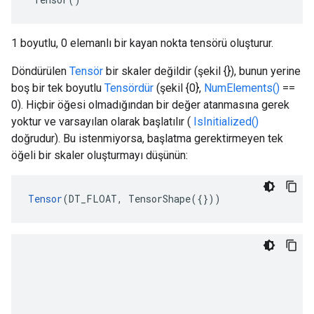
1 boyutlu, 0 elemanlı bir kayan nokta tensörü oluşturur.
Döndürülen
Tensör
bir skaler değildir (şekil {}), bunun yerine
boş bir tek boyutlu
Tensördür
(şekil {0},
NumElements()
==
0). Hiçbir öğesi olmadığından bir değer atanmasına gerek
yoktur ve varsayılan olarak başlatılır (
IsInitialized()
doğrudur). Bu istenmiyorsa, başlatma gerektirmeyen tek
öğeli bir skaler oluşturmayı düşünün:
Tensor
(DT_FLOAT, TensorShape({}))