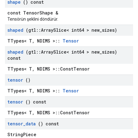
shape
() const
const TensorShape &
Tensörün şeklini döndürür.
shaped
(gtl
::
Array
Slice< int64 > new
_
sizes)
TTypes< T, NDIMS >::
Tensor
shaped
(gtl
::
Array
Slice< int64 > new
_
sizes)
const
TTypes< T, NDIMS >::ConstTensor
tensor
()
TTypes< T, NDIMS >::
Tensor
tensor
() const
TTypes< T, NDIMS >::ConstTensor
tensor
_
data
() const
StringPiece