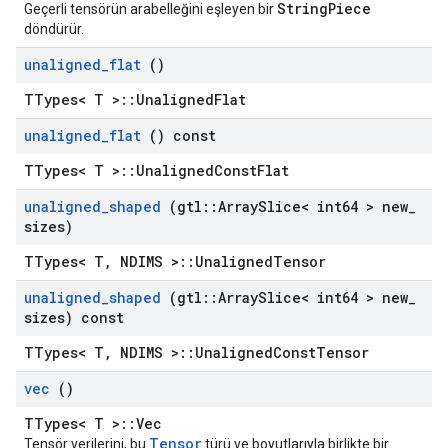
StringPiece
Geçerli tensörün arabelleğini eşleyen bir
döndürür.
unaligned
_
flat
()
TTypes< T >::UnalignedFlat
unaligned
_
flat
() const
TTypes< T >::UnalignedConstFlat
unaligned
_
shaped
(gtl
::
Array
Slice< int64 > new
_
sizes)
TTypes< T, NDIMS >::UnalignedTensor
unaligned
_
shaped
(gtl
::
Array
Slice< int64 > new
_
sizes) const
TTypes< T, NDIMS >::UnalignedConstTensor
vec
()
TTypes< T >::Vec
Tensor
Tensör verilerini, bu
türü ve boyutlarıyla birlikte bir