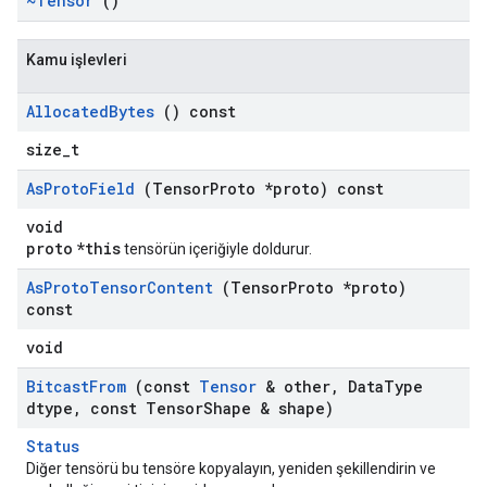
~Tensor
()
Kamu işlevleri
Allocated
Bytes
() const
size_t
As
Proto
Field
(Tensor
Proto *proto) const
void
proto
*this
tensörün içeriğiyle doldurur.
As
Proto
Tensor
Content
(Tensor
Proto *proto)
const
void
Bitcast
From
(const
Tensor
& other
,
Data
Type
dtype
,
const Tensor
Shape & shape)
Status
Diğer tensörü bu tensöre kopyalayın, yeniden şekillendirin ve