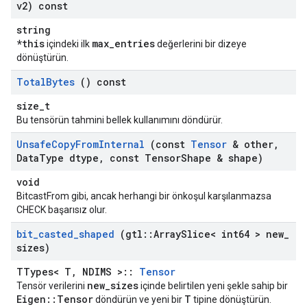
v2) const
string
*this
max_entries
içindeki ilk
değerlerini bir dizeye
dönüştürün.
Total
Bytes
() const
size_t
Bu tensörün tahmini bellek kullanımını döndürür.
Unsafe
Copy
From
Internal
(const
Tensor
& other
,
Data
Type dtype
,
const Tensor
Shape & shape)
void
BitcastFrom gibi, ancak herhangi bir önkoşul karşılanmazsa
CHECK başarısız olur.
bit
_
casted
_
shaped
(gtl
::
Array
Slice< int64 > new
_
sizes)
TTypes< T, NDIMS >::
Tensor
new_sizes
Tensör verilerini
içinde belirtilen yeni şekle sahip bir
Eigen::Tensor
T
döndürün ve yeni bir
tipine dönüştürün.