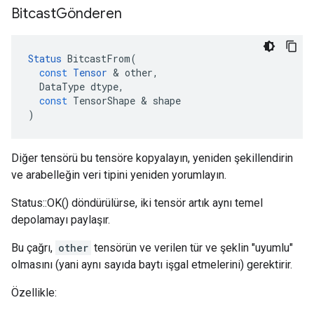
Bitcast
Gönderen
Status
BitcastFrom
(
const
Tensor
&
other
,
DataType
dtype
,
const
TensorShape
&
shape
)
Diğer tensörü bu tensöre kopyalayın, yeniden şekillendirin
ve arabelleğin veri tipini yeniden yorumlayın.
Status::OK() döndürülürse, iki tensör artık aynı temel
depolamayı paylaşır.
Bu çağrı,
other
tensörün ve verilen tür ve şeklin "uyumlu"
olmasını (yani aynı sayıda baytı işgal etmelerini) gerektirir.
Özellikle: