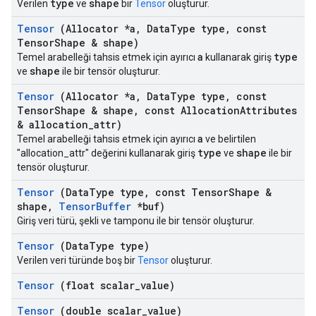
type
shape
Verilen
ve
bir
Tensör
oluşturur.
Tensor
(Allocator *a
,
Data
Type type
,
const
Tensor
Shape & shape)
a
type
Temel arabelleği tahsis etmek için ayırıcı
kullanarak giriş
shape
ve
ile bir tensör oluşturur.
Tensor
(Allocator *a
,
Data
Type type
,
const
Tensor
Shape & shape
,
const Allocation
Attributes
& allocation
_
attr)
a
Temel arabelleği tahsis etmek için ayırıcı
ve belirtilen
type
shape
"allocation_attr" değerini kullanarak giriş
ve
ile bir
tensör oluşturur.
Tensor
(Data
Type type
,
const Tensor
Shape &
shape
,
Tensor
Buffer
*buf)
Giriş veri türü, şekli ve tamponu ile bir tensör oluşturur.
Tensor
(Data
Type type)
Verilen veri türünde boş bir
Tensor
oluşturur.
Tensor
(float scalar
_
value)
Tensor
(double scalar
_
value)