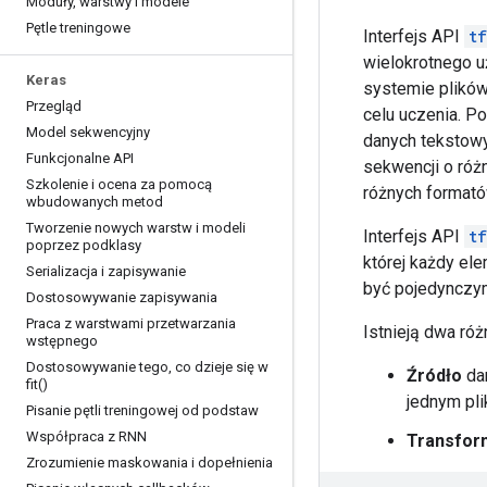
Moduły
,
warstwy i modele
Pętle treningowe
Interfejs API
t
wielokrotnego u
Keras
systemie plików
Przegląd
celu uczenia. 
Model sekwencyjny
danych tekstowy
Funkcjonalne API
sekwencji o róż
Szkolenie i ocena za pomocą
różnych formató
wbudowanych metod
Tworzenie nowych warstw i modeli
Interfejs API
t
poprzez podklasy
której każdy el
Serializacja i zapisywanie
być pojedynczym
Dostosowywanie zapisywania
Praca z warstwami przetwarzania
Istnieją dwa ró
wstępnego
Dostosowywanie tego
,
co dzieje się w
Źródło
da
fit(
)
jednym pli
Pisanie pętli treningowej od podstaw
Współpraca z RNN
Transfor
Zrozumienie maskowania i dopełnienia