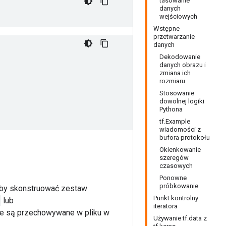
tasowanie
danych
wejściowych
Wstępne
przetwarzanie
danych
Dekodowanie
danych obrazu i
zmiana ich
rozmiaru
Stosowanie
dowolnej logiki
Pythona
tf.Example
wiadomości z
bufora protokołu
Okienkowanie
szeregów
czasowych
Ponowne
próbkowanie
 aby skonstruować zestaw
Punkt kontrolny
lub
iteratora
owe są przechowywane w pliku w
Używanie tf.data z