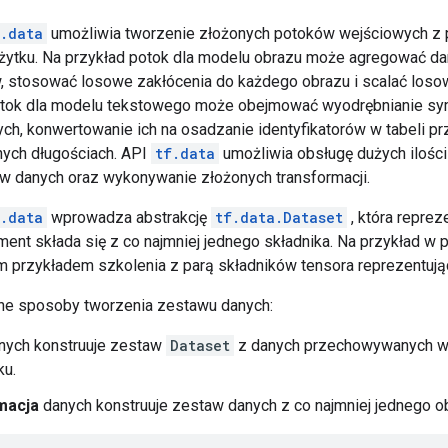
f.data
umożliwia tworzenie złożonych potoków wejściowych z
żytku. Na przykład potok dla modelu obrazu może agregować d
, stosować losowe zakłócenia do każdego obrazu i scalać loso
Potok dla modelu tekstowego może obejmować wyodrębnianie sy
ch, konwertowanie ich na osadzanie identyfikatorów w tabeli p
nych długościach. API
tf.data
umożliwia obsługę dużych ilości
w danych oraz wykonywanie złożonych transformacji.
f.data
wprowadza abstrakcję
tf.data.Dataset
, która repre
ement składa się z co najmniej jednego składnika. Na przykład 
 przykładem szkolenia z parą składników tensora reprezentujący
żne sposoby tworzenia zestawu danych:
nych konstruuje zestaw
Dataset
z danych przechowywanych w p
ku.
macja
danych konstruuje zestaw danych z co najmniej jednego o