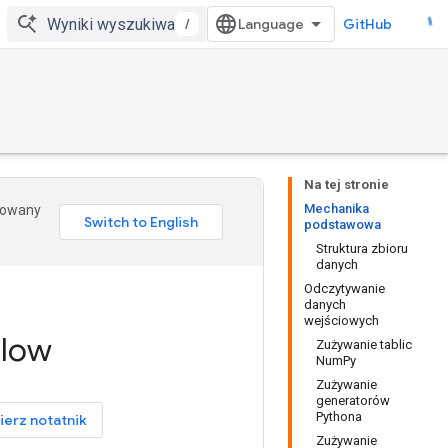
/
GitHub
Na tej stronie
Mechanika
erowany
podstawowa
Struktura zbioru
danych
Odczytywanie
danych
wejściowych
Flow
Zużywanie tablic
NumPy
Zużywanie
generatorów
Pythona
ierz notatnik
Zużywanie