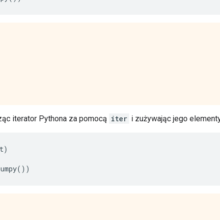
ząc iterator Pythona za pomocą
iter
i zużywając jego elemen
t
)
numpy
())