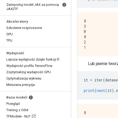
Zaimportuj model JAX za pomocą
JAX2TF
8

Akceleratory
3

Szkolenie rozproszone
0

GPU
8

TPU
2

Wydajność
Lepsza wydajność dzięki funkcji tf
.
Lub jawnie twor
Wydajność profilu Tensor
Flow
Zoptymalizuj wydajność GPU
Optymalizacja wykresu
it 
=
 iter
(
datase
Mieszana precyzja
print
(
next
(
it
).
Baza modeli
Przegląd
Trening z Orbit
TFModele - NLP