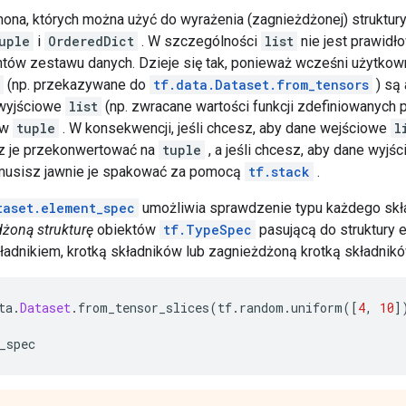
hona, których można użyć do wyrażenia (zagnieżdżonej) struktu
uple
i
OrderedDict
. W szczególności
list
nie jest prawidł
ntów zestawu danych. Dzieje się tak, ponieważ wcześni użytkowni
(np. przekazywane do
tf.data.Dataset.from_tensors
) są
 wyjściowe
list
(np. zwracane wartości funkcji zdefiniowanych 
 w
tuple
. W konsekwencji, jeśli chcesz, aby dane wejściowe
l
sz je przekonwertować na
tuple
, a jeśli chcesz, aby dane wyjś
usisz jawnie je spakować za pomocą
tf.stack
.
taset.element_spec
umożliwia sprawdzenie typu każdego skł
żoną strukturę
obiektów
tf.TypeSpec
pasującą do struktury 
adnikiem, krotką składników lub zagnieżdżoną krotką składnikó
ta
.
Dataset
.
from_tensor_slices
(
tf
.
random
.
uniform
([
4
,
10
]
_spec