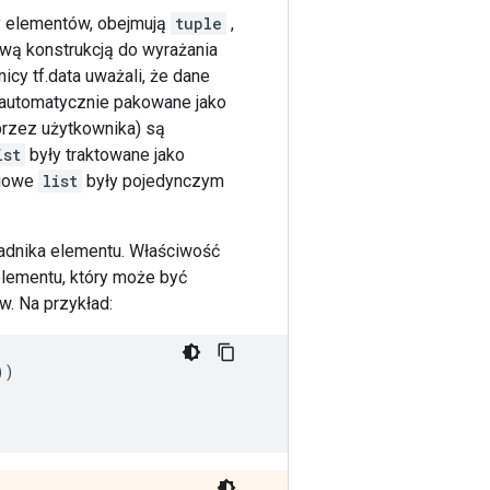
ry elementów, obejmują
tuple
,
ową konstrukcją do wyrażania
cy tf.data uważali, że dane
 automatycznie pakowane jako
przez użytkownika) są
ist
były traktowane jako
ciowe
list
były pojedynczym
adnika elementu. Właściwość
elementu, który może być
w. Na przykład:
))