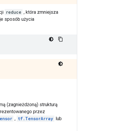
cji
reduce
, która zmniejsza
uje sposób użycia
amą (zagnieżdżoną) strukturą
eprezentowanego przez
ensor
,
tf.TensorArray
lub