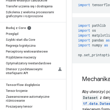
Pisanie własnych callbacków
import
 tensorflo
Transfer uczenia się i dostrajania
Szkolenia z wieloma procesorami
graficznymi i rozproszone
import
 pathlib
Buduj z Core
import
 os
Przegląd
import
 matplotli
Szybki start dla Core
import
 pandas 
as
import
 numpy 
as
 
Regresja logistyczna
Perceptrony wielowarstwowe
np
.
set_printopti
Przybliżenie macierzy
Optymalizatory niestandardowe
Dtensor z podstawowymi
interfejsami API
Mechanik
Tensor
Flow dogłębnie
Tensor krojenie
Aby utworzyć p
Zaawansowane automatyczne
Dataset
z dan
różnicowanie
tf.data.Data
Poszarpany tensor
zalecanym form