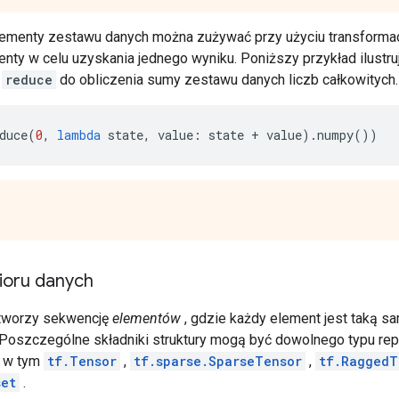
lementy zestawu danych można zużywać przy użyciu transforma
nty w celu uzyskania jednego wyniku. Poniższy przykład ilustr
a
reduce
do obliczenia sumy zestawu danych liczb całkowitych.
duce
(
0
,
lambda
 state
,
 value
:
 state 
+
 value
).
numpy
())
bioru danych
tworzy sekwencję
elementów
, gdzie każdy element jest taką s
 Poszczególne składniki struktury mogą być dowolnego typu r
, w tym
tf.Tensor
,
tf.sparse.SparseTensor
,
tf.RaggedT
set
.