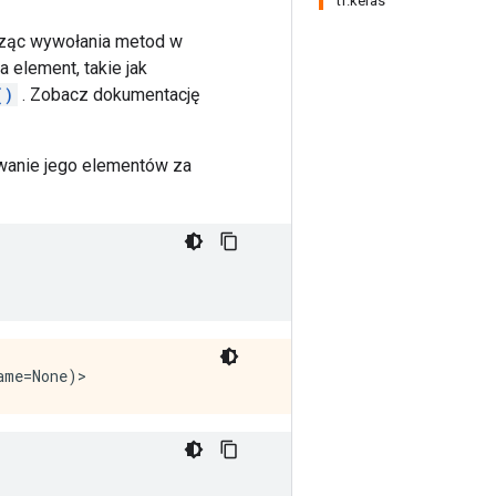
tf.keras
cząc wywołania metod w
 element, takie jak
()
. Zobacz dokumentację
owanie jego elementów za