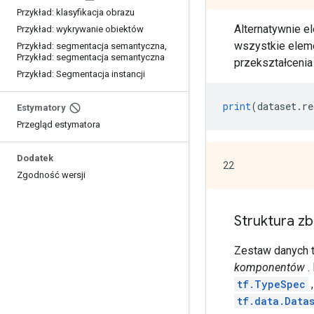
Przykład: klasyfikacja obrazu
Alternatywnie e
Przykład: wykrywanie obiektów
wszystkie eleme
Przykład: segmentacja semantyczna
,
Przykład: segmentacja semantyczna
przekształceni
Przykład: Segmentacja instancji
print
(
dataset
.
re
Estymatory
Przegląd estymatora
Dodatek
Zgodność wersji
Struktura z
Zestaw danych 
komponentów
.
tf.TypeSpec
tf.data.Data