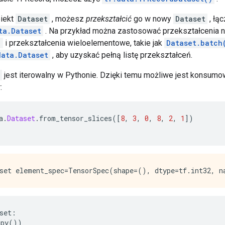
biekt
Dataset
, możesz
przekształcić
go w nowy
Dataset
, łą
ta.Dataset
. Na przykład można zastosować przekształcenia na
)
i przekształcenia wieloelementowe, takie jak
Dataset.batch
data.Dataset
, aby uzyskać pełną listę przekształceń.
jest iterowalny w Pythonie. Dzięki temu możliwe jest konsum
:
a
.
Dataset
.
from_tensor_slices
([
8
,
3
,
0
,
8
,
2
,
1
])
set
:
mpy
())