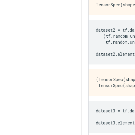
dataset2 
=
 tf
.
da
(
tf
.
random
.
u
    tf
.
random
.
un
dataset2
.
element
(TensorSpec(shap
dataset3 
=
 tf
.
da
dataset3
.
element