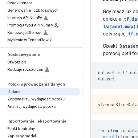
Rzadki tensor
Generowanie liczb losowych
Gdy masz już o
Interfejs API Num
Py
obiekcie
tf.da
Promocja typu API Num
Py
Dataset.map(
Koncepcje Dtensor
dotyczącą
tf.
Myślenie w Tensor
Flow 2
Obiekt
Dataset
pomocą pętli for
Dostosowywanie
Utwórz op
Rodzaje rozszerzeń
dataset 
=
 tf
.
dat
dataset
Potoki wprowadzania danych
tf
.
dane
Zoptymalizuj wydajność potoku
Analizuj wydajność potoku
Importowanie i eksportowanie
Punkt kontrolny
for
 elem 
in
 data
Zapisany model
print
(
elem
.
nu