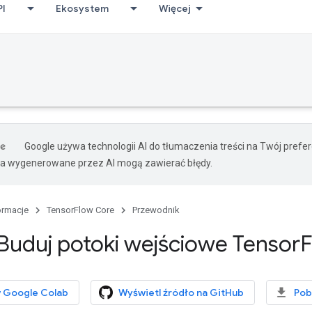
PI
Ekosystem
Więcej
Google używa technologii AI do tłumaczenia treści na Twój pref
ia wygenerowane przez AI mogą zawierać błędy.
ormacje
TensorFlow Core
Przewodnik
 Buduj potoki wejściowe Tensor
 Google Colab
Wyświetl źródło na GitHub
Pob