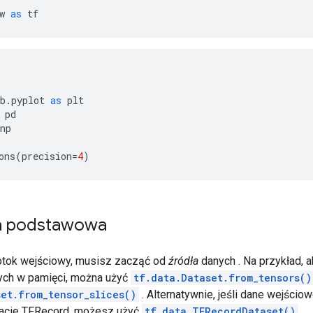
w 
as
 tf
b
.
pyplot 
as
 plt
 pd
np
ons
(
precision
=
4
)
a podstawowa
otok wejściowy, musisz zacząć od
źródła
danych . Na przykład,
ych w pamięci, można użyć
tf.data.Dataset.from_tensors()
set.from_tensor_slices()
. Alternatywnie, jeśli dane wejści
acie TFRecord, możesz użyć
tf.data.TFRecordDataset()
.