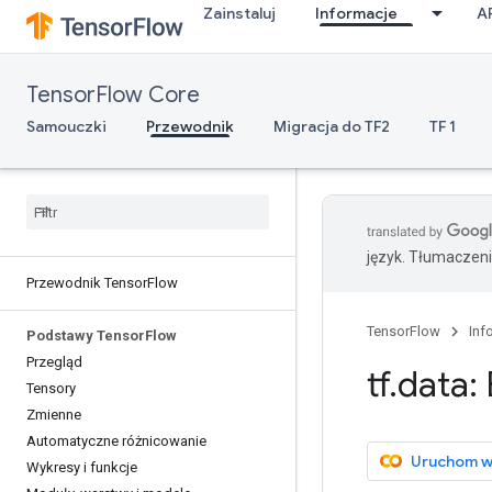
Zainstaluj
Informacje
A
TensorFlow Core
Samouczki
Przewodnik
Migracja do TF2
TF 1
język. Tłumaczen
Przewodnik Tensor
Flow
TensorFlow
Inf
Podstawy Tensor
Flow
Przegląd
tf
.
data:
Tensory
Zmienne
Automatyczne różnicowanie
Uruchom w
Wykresy i funkcje