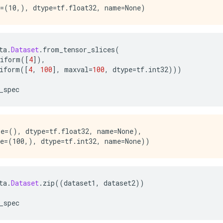
ta
.
Dataset
.
from_tensor_slices
(
niform
([
4
]),
iform
([
4
,
100
],
 maxval
=
100
,
 dtype
=
tf
.
int32
)))
_spec
e=(), dtype=tf.float32, name=None),

ta
.
Dataset
.
zip
((
dataset1
,
 dataset2
))
_spec