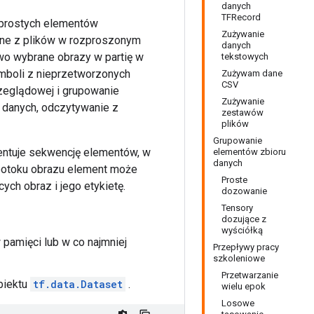
danych
TFRecord
 prostych elementów
Zużywanie
ane z plików w rozproszonym
danych
wo wybrane obrazy w partię w
tekstowych
mboli z nieprzetworzonych
Zużywam dane
CSV
rzeglądowej i grupowanie
Zużywanie
 danych, odczytywanie z
zestawów
plików
Grupowanie
zentuje sekwencję elementów, w
elementów zbioru
danych
w potoku obrazu element może
Proste
ch obraz i jego etykietę.
dozowanie
Tensory
dozujące z
wyściółką
amięci lub w co najmniej
Przepływy pracy
szkoleniowe
Przetwarzanie
biektu
tf.data.Dataset
.
wielu epok
Losowe