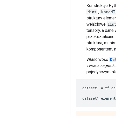
Konstrukcje Pyt
dict
,
NamedT
struktury eleme
wejściowe
list
tensory, a dane
przekształcane
struktura, musi
komponentem, m
Właściwość
Da
zwraca
zagnieżd
pojedynczym skł
dataset1 
=
 tf
.
da
dataset1
.
element