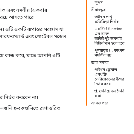
লুপস
জ্ঞাত এবং নমনীয় (একবার
সীমাবদ্ধতা
 খরচে আসতে পারে।
পাইথন পার্শ্ব
প্রতিক্রিয়া নির্বাহ
। এটি একটি রূপান্তর সরঞ্জাম যা
একটি tf.function
এর সমস্ত
ারফরম্যান্ট এবং পোর্টেবল মডেল
আউটপুট অবশ্যই
রিটার্ন মান হতে হবে
পুনরাবৃত্ত tf. ফাংশন
িচে কাজ করে, যাতে আপনি এটি
সমর্থিত নয়
জ্ঞাত সমস্যা
পাইথন গ্লোবাল
এবং ফ্রি
ভেরিয়েবলের উপর
নির্ভর করে
tf. ভেরিয়েবল তৈরি
করা
র নির্ভর করবেন না।
আরও পড়া
ুলি ধ্রুবকগুলিতে রূপান্তরিত