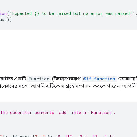
ion
(
'Expected {} to be raised but no error was raised!'
ass
))
জ্ঞায়িত একটি
Function
(উদাহরণস্বরূপ
@tf.function
ডেকোরেটর
রেশনের মতো: আপনি এটিকে সাগ্রহে সম্পাদন করতে পারেন; আপনি গ্
The decorator converts `add` into a `Function`.
2
]),
 tf
.
ones
([
2
,
2
]))
#  [[2., 2.], [2., 2.]]