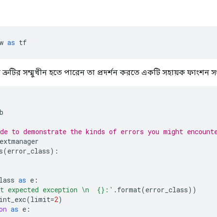
w 
as
 tf
্রুটির সম্মুখীন হতে পারেন তা প্রদর্শন করতে একটি সহায়ক ফাংশন সং
b
de to demonstrate the kinds of errors you might encount
extmanager
s
(
error_class
):
lass 
as
 e
:
t expected exception \n  {}:'
.
format
(
error_class
))
int_exc
(
limit
=
2
)
on
as
 e
: