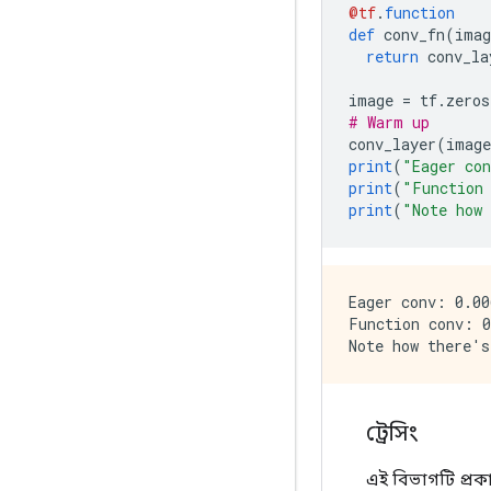
@tf
.
function
def
 conv_fn
(
imag
return
 conv_la
image 
=
 tf
.
zeros
# Warm up
conv_layer
(
image
print
(
"Eager co
print
(
"Function
print
(
"Note how 
Eager conv: 0.00
Function conv: 0
ট্রেসিং
এই বিভাগটি প্র