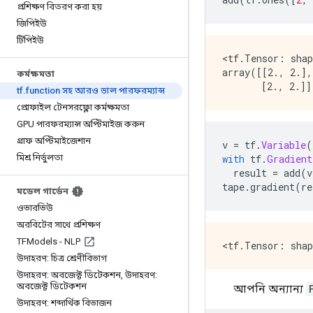
প্রশিক্ষণ বিতরণ করা হয়
জিপিইউ
টিপিইউ
<tf.Tensor: shap
array([[2., 2.],

কর্মক্ষমতা
tf
.
function সহ আরও ভাল পারফরম্যান্স
প্রোফাইল টেনসরফ্লো কর্মক্ষমতা
GPU পারফরম্যান্স অপ্টিমাইজ করুন
গ্রাফ অপ্টিমাইজেশান
v 
=
 tf
.
Variable
(
মিশ্র নির্ভুলতা
with
 tf
.
Gradient
  result 
=
 add
(
v
tape
.
gradient
(
re
মডেল গার্ডেন
ওভারভিউ
অরবিটের সাথে প্রশিক্ষণ
TFModels - NLP
উদাহরণ: চিত্র শ্রেণীবিভাগ
উদাহরণ: অবজেক্ট ডিটেকশন
,
উদাহরণ:
অবজেক্ট ডিটেকশন
আপনি অন্যান্য
উদাহরণ: শব্দার্থিক বিভাজন