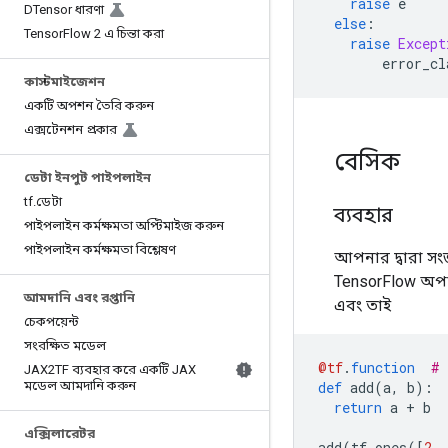
raise
 e
DTensor ধারণা
else
:
Tensor
Flow 2 এ চিন্তা করা
raise
Except
        error_cl
কাস্টমাইজেশন
একটি অপশন তৈরি করুন
এক্সটেনশন প্রকার
বেসিক
ডেটা ইনপুট পাইপলাইন
tf
.
ডেটা
ব্যবহার
পাইপলাইন কর্মক্ষমতা অপ্টিমাইজ করুন
পাইপলাইন কর্মক্ষমতা বিশ্লেষণ
আপনার দ্বারা সং
TensorFlow অপা
আমদানি এবং রপ্তানি
এবং তাই
চেকপয়েন্ট
সংরক্ষিত মডেল
@tf
.
function
# 
JAX2TF ব্যবহার করে একটি JAX
মডেল আমদানি করুন
def
 add
(
a
,
 b
):
return
 a 
+
 b
এক্সিলারেটর
add
(
tf
.
ones
([
2
,