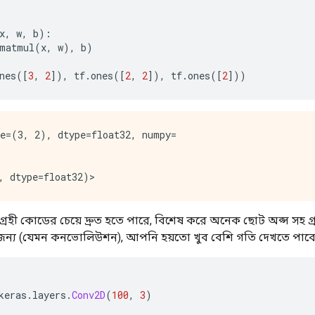
x
,
 w
,
 b
):
matmul
(
x
,
 w
),
 b
)
nes
([
3
,
2
]),
 tf
.
ones
([
2
,
2
]),
 tf
.
ones
([
2
]))
e=(3, 2), dtype=float32, numpy=

রহী কোডের চেয়ে দ্রুত হতে পারে, বিশেষ করে অনেক ছোট অপ্স সহ গ্রাফ
র জন্য (যেমন কনভোলিউশন), আপনি হয়তো খুব বেশি গতি দেখতে পাবে
keras
.
layers
.
Conv2D
(
100
,
3
)