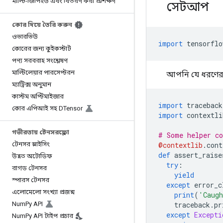
মাল্টি-জিপিইউ এবং বিতরণ করা প্রশিক্ষণ
সেটআপ
কোর দিয়ে তৈরি করুন
ওভারভিউ
import
 tensorflo
কোরের জন্য কুইকস্টার্ট
পণ্য সরবরাহ সংশ্লেষণ
মাল্টিলেয়ার পারসেপ্টরন
আপনি যে ধরণের ত
ম্যাট্রিক্স অনুমান
কাস্টম অপ্টিমাইজার
import
 traceback
কোর এপিআই সহ DTensor
import
 contextli
গভীরতায় টেনসরফ্লো
# Some helper co
টেনসর স্লাইসিং
@contextlib
.
cont
def
 assert_raise
উন্নত অটোডিফ
try
:
রাগড টেনসর
yield
স্পারস টেনসর
except
 error_c
এলোমেলো সংখ্যা প্রজন্ম
print
(
'Caugh
Num
Py API
    traceback
.
pr
except
Excepti
Num
Py API টাইপ প্রচার