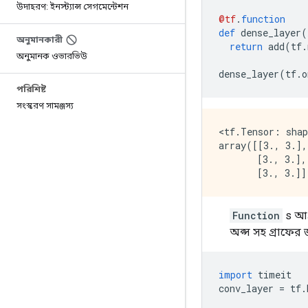
উদাহরণ: ইনস্ট্যান্স সেগমেন্টেশন
@tf
.
function
def
 dense_layer
(
অনুমানকারী
return
 add
(
tf
.
অনুমানক ওভারভিউ
dense_layer
(
tf
.
o
পরিশিষ্ট
সংস্করণ সামঞ্জস্য
<tf.Tensor: shap
array([[3., 3.],

       [3., 3.],

Function
s আগ্
অপ্স সহ গ্রাফে
import
 timeit
conv_layer 
=
 tf
.