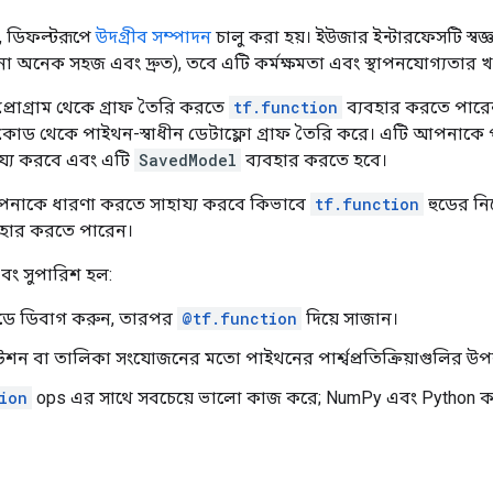
, ডিফল্টরূপে
উদগ্রীব সম্পাদন
চালু করা হয়। ইউজার ইন্টারফেসটি স্ব
 অনেক সহজ এবং দ্রুত), তবে এটি কর্মক্ষমতা এবং স্থাপনযোগ্যতার
োগ্রাম থেকে গ্রাফ তৈরি করতে
tf.function
ব্যবহার করতে পারেন
ড থেকে পাইথন-স্বাধীন ডেটাফ্লো গ্রাফ তৈরি করে। এটি আপনাকে প
য্য করবে এবং এটি
SavedModel
ব্যবহার করতে হবে।
আপনাকে ধারণা করতে সাহায্য করবে কিভাবে
tf.function
হুডের ন
বহার করতে পারেন।
এবং সুপারিশ হল:
ডে ডিবাগ করুন, তারপর
@tf.function
দিয়ে সাজান।
টেশন বা তালিকা সংযোজনের মতো পাইথনের পার্শ্বপ্রতিক্রিয়াগুলির উপ
ion
ops এর সাথে সবচেয়ে ভালো কাজ করে; NumPy এবং Python কলগ