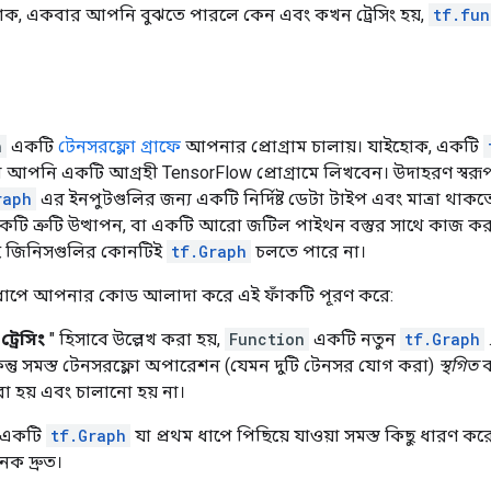
োক, একবার আপনি বুঝতে পারলে কেন এবং কখন ট্রেসিং হয়,
tf.fun
n
একটি
টেনসরফ্লো গ্রাফে
আপনার প্রোগ্রাম চালায়। যাইহোক, একটি
 আপনি একটি আগ্রহী TensorFlow প্রোগ্রামে লিখবেন। উদাহরণ স্ব
raph
এর ইনপুটগুলির জন্য একটি নির্দিষ্ট ডেটা টাইপ এবং মাত্রা থ
 একটি ত্রুটি উত্থাপন, বা একটি আরো জটিল পাইথন বস্তুর সাথে কাজ কর
ই জিনিসগুলির কোনটিই
tf.Graph
চলতে পারে না।
 ধাপে আপনার কোড আলাদা করে এই ফাঁকটি পূরণ করে:
"
ট্রেসিং
" হিসাবে উল্লেখ করা হয়,
Function
একটি নতুন
tf.Graph
ন্তু সমস্ত টেনসরফ্লো অপারেশন (যেমন দুটি টেনসর যোগ করা)
স্থগিত
ক
করা হয় এবং চালানো হয় না।
ে, একটি
tf.Graph
যা প্রথম ধাপে পিছিয়ে যাওয়া সমস্ত কিছু ধারণ করে 
েক দ্রুত।