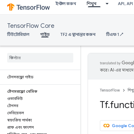
ইনস্টল করুন
শিখুন
API, API
TensorFlow Core
টিউটোরিয়াল
গাইড
TF2 এ স্থানান্তর করুন
টিএফ 1 ↗
করে। AI-এর মাধ্যম
টেনসরফ্লো গাইড
TensorFlow
শিখ
টেনসরফ্লো বেসিক
ওভারভিউ
Tf
.
funct
টেনসর
ভেরিয়েবল
স্বয়ংক্রিয় পার্থক্য
Google Co
গ্রাফ এবং ফাংশন