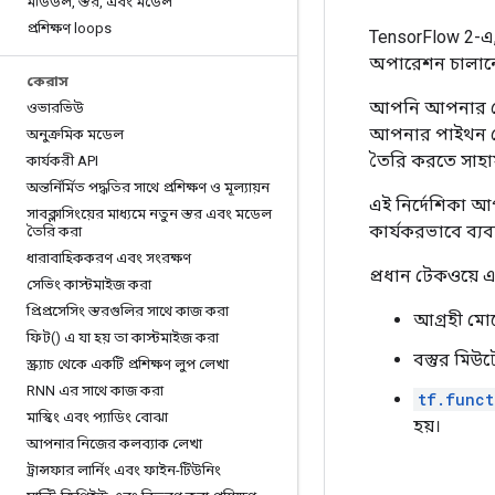
মডিউল
,
স্তর
,
এবং মডেল
প্রশিক্ষণ loops
TensorFlow 2-এ
অপারেশন চালানো
কেরাস
আপনি আপনার প্র
ওভারভিউ
আপনার পাইথন কো
অনুক্রমিক মডেল
তৈরি করতে সাহা
কার্যকরী API
অন্তর্নির্মিত পদ্ধতির সাথে প্রশিক্ষণ ও মূল্যায়ন
এই নির্দেশিকা 
সাবক্লাসিংয়ের মাধ্যমে নতুন স্তর এবং মডেল
কার্যকরভাবে ব্য
তৈরি করা
ধারাবাহিককরণ এবং সংরক্ষণ
প্রধান টেকওয়ে 
সেভিং কাস্টমাইজ করা
প্রিপ্রসেসিং স্তরগুলির সাথে কাজ করা
আগ্রহী মো
ফিট() এ যা হয় তা কাস্টমাইজ করা
বস্তুর মিউ
স্ক্র্যাচ থেকে একটি প্রশিক্ষণ লুপ লেখা
RNN এর সাথে কাজ করা
tf.funct
মাস্কিং এবং প্যাডিং বোঝা
হয়।
আপনার নিজের কলব্যাক লেখা
ট্রান্সফার লার্নিং এবং ফাইন-টিউনিং