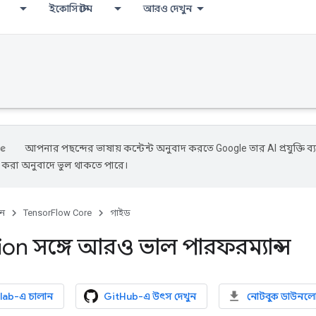
ইকোসিস্টেম
আরও দেখুন
আপনার পছন্দের ভাষায় কন্টেন্ট অনুবাদ করতে Google তার AI প্রযুক্তি ব্
ে করা অনুবাদে ভুল থাকতে পারে।
ুন
TensorFlow Core
গাইড
ion সঙ্গে আরও ভাল পারফরম্যান্স
lab-এ চালান
GitHub-এ উৎস দেখুন
নোটবুক ডাউনল