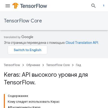
TensorFlow Core
Эта страница переведена с помощью
Cloud Translation API
.
TensorFlow
Обучение
TensorFlow Core
Гид
Keras: API высокого уровня для
Tensor
Flow
.
Содержание
Кому следует использовать Керас
API-компоненты Keras