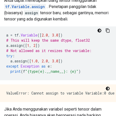
Anda dapat menetapkan ulang tensor menggunakan
tf.Variable.assign
. Penetapan panggilan tidak
(biasanya)
assign
tensor baru; sebagai gantinya, memori
tensor yang ada digunakan kembali.
a 
=
 tf
.
Variable
([
2.0
,
3.0
])
# This will keep the same dtype, float32
a
.
assign
([
1
,
2
])
# Not allowed as it resizes the variable: 
try
:
  a
.
assign
([
1.0
,
2.0
,
3.0
])
except
Exception
as
 e
:
print
(
f
"{type(e).__name__}: {e}"
)
Jika Anda menggunakan variabel seperti tensor dalam
operasi, Anda biasanya akan beroperasi pada backing