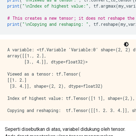
print
(
"\nIndex of highest value:"
,
 tf
.
argmax
(
my_vari
# This creates a new tensor; it does not reshape the
print
(
"\nCopying and reshaping: "
,
 tf
.
reshape
(
my_var
A variable: <tf.Variable 'Variable:0' shape=(2, 2) dt
array([[1., 2.],

       [3., 4.]], dtype=float32)>

Viewed as a tensor: tf.Tensor(

[[1. 2.]

 [3. 4.]], shape=(2, 2), dtype=float32)

Index of highest value: tf.Tensor([1 1], shape=(2,), 
Seperti disebutkan di atas, variabel didukung oleh tensor.