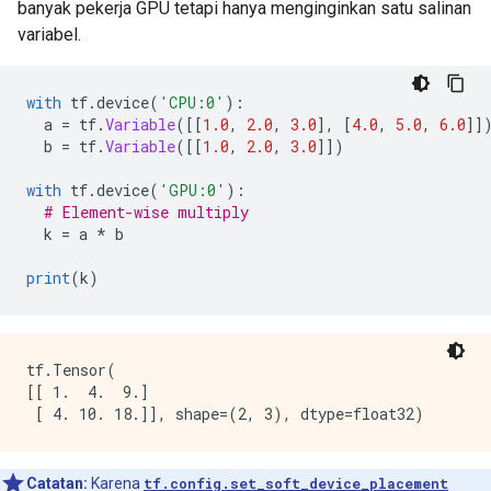
banyak pekerja GPU tetapi hanya menginginkan satu salinan
variabel.
with
 tf
.
device
(
'CPU:0'
):
  a 
=
 tf
.
Variable
([[
1.0
,
2.0
,
3.0
],
[
4.0
,
5.0
,
6.0
]]
  b 
=
 tf
.
Variable
([[
1.0
,
2.0
,
3.0
]])
with
 tf
.
device
(
'GPU:0'
):
# Element-wise multiply
  k 
=
 a 
*
 b
print
(
k
)
tf.Tensor(

[[ 1.  4.  9.]

Catatan:
Karena
tf.config.set_soft_device_placement