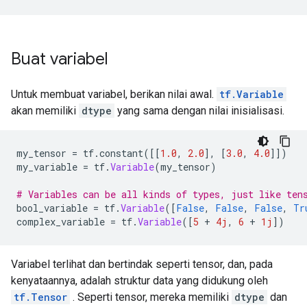
Buat variabel
Untuk membuat variabel, berikan nilai awal.
tf.Variable
akan memiliki
dtype
yang sama dengan nilai inisialisasi.
my_tensor 
=
 tf
.
constant
([[
1.0
,
2.0
],
[
3.0
,
4.0
]])
my_variable 
=
 tf
.
Variable
(
my_tensor
)
# Variables can be all kinds of types, just like ten
bool_variable 
=
 tf
.
Variable
([
False
,
False
,
False
,
Tr
complex_variable 
=
 tf
.
Variable
([
5
+
4j
,
6
+
1j
])
Variabel terlihat dan bertindak seperti tensor, dan, pada
kenyataannya, adalah struktur data yang didukung oleh
tf.Tensor
. Seperti tensor, mereka memiliki
dtype
dan