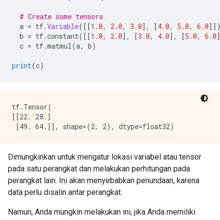
# Create some tensors
  a 
=
 tf
.
Variable
([[
1.0
,
2.0
,
3.0
],
[
4.0
,
5.0
,
6.0
]]
  b 
=
 tf
.
constant
([[
1.0
,
2.0
],
[
3.0
,
4.0
],
[
5.0
,
6.0
  c 
=
 tf
.
matmul
(
a
,
 b
)
print
(
c
)
tf.Tensor(

[[22. 28.]

Dimungkinkan untuk mengatur lokasi variabel atau tensor
pada satu perangkat dan melakukan perhitungan pada
perangkat lain. Ini akan menyebabkan penundaan, karena
data perlu disalin antar perangkat.
Namun, Anda mungkin melakukan ini, jika Anda memiliki