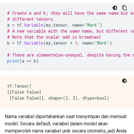
# Create a and b; they will have the same name but w
# different tensors.
a 
=
 tf
.
Variable
(
my_tensor
,
 name
=
"Mark"
)
# A new variable with the same name, but different v
# Note that the scalar add is broadcast
b 
=
 tf
.
Variable
(
my_tensor 
+
1
,
 name
=
"Mark"
)
# These are elementwise-unequal, despite having the 
print
(
a 
==
 b
)
tf.Tensor(

[[False False]

Nama variabel dipertahankan saat menyimpan dan memuat
model. Secara default, variabel dalam model akan
memperoleh nama variabel unik secara otomatis, jadi Anda