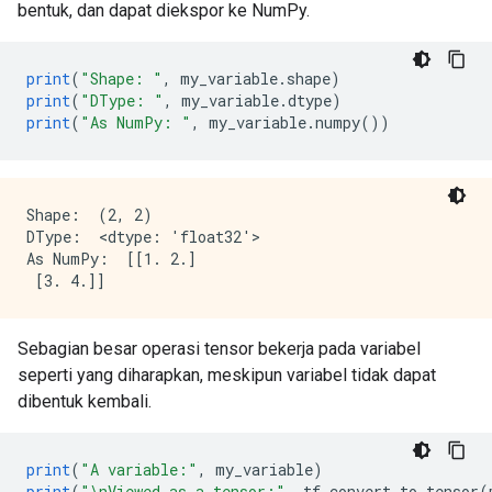
bentuk, dan dapat diekspor ke NumPy.
print
(
"Shape: "
,
 my_variable
.
shape
)
print
(
"DType: "
,
 my_variable
.
dtype
)
print
(
"As NumPy: "
,
 my_variable
.
numpy
())
Shape:  (2, 2)

DType:  <dtype: 'float32'>

As NumPy:  [[1. 2.]

Sebagian besar operasi tensor bekerja pada variabel
seperti yang diharapkan, meskipun variabel tidak dapat
dibentuk kembali.
print
(
"A variable:"
,
 my_variable
)
print
(
"\nViewed as a tensor:"
,
 tf
.
convert_to_tensor
(