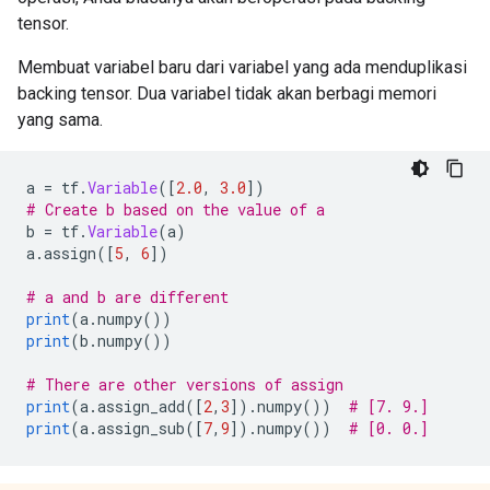
tensor.
Membuat variabel baru dari variabel yang ada menduplikasi
backing tensor. Dua variabel tidak akan berbagi memori
yang sama.
a 
=
 tf
.
Variable
([
2.0
,
3.0
])
# Create b based on the value of a
b 
=
 tf
.
Variable
(
a
)
a
.
assign
([
5
,
6
])
# a and b are different
print
(
a
.
numpy
())
print
(
b
.
numpy
())
# There are other versions of assign
print
(
a
.
assign_add
([
2
,
3
]).
numpy
())
# [7. 9.]
print
(
a
.
assign_sub
([
7
,
9
]).
numpy
())
# [0. 0.]