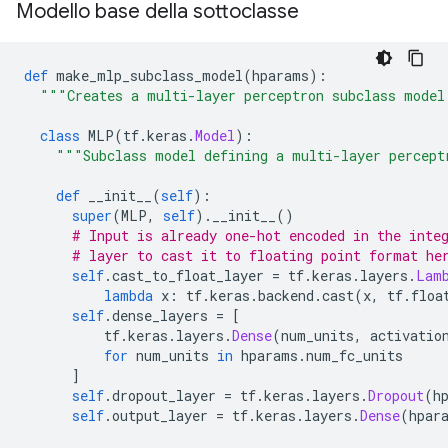
Modello base della sottoclasse
def
 make_mlp_subclass_model
(
hparams
):
"""Creates a multi-layer perceptron subclass model
class
 MLP
(
tf
.
keras
.
Model
):
"""Subclass model defining a multi-layer percept
def
 __init__
(
self
):
super
(
MLP
,
self
).
__init__
()
# Input is already one-hot encoded in the inte
# layer to cast it to floating point format he
self
.
cast_to_float_layer 
=
 tf
.
keras
.
layers
.
Lam
lambda
 x
:
 tf
.
keras
.
backend
.
cast
(
x
,
 tf
.
floa
self
.
dense_layers 
=
[
          tf
.
keras
.
layers
.
Dense
(
num_units
,
 activatio
for
 num_units 
in
 hparams
.
num_fc_units
]
self
.
dropout_layer 
=
 tf
.
keras
.
layers
.
Dropout
(
h
self
.
output_layer 
=
 tf
.
keras
.
layers
.
Dense
(
hpar