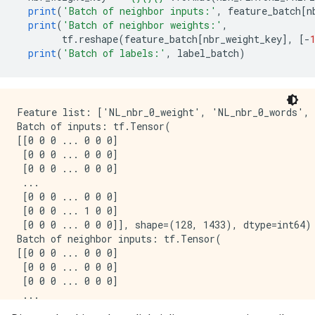
print
(
'Batch of neighbor inputs:'
,
 feature_batch
[
n
print
(
'Batch of neighbor weights:'
,
        tf
.
reshape
(
feature_batch
[
nbr_weight_key
],
[-
print
(
'Batch of labels:'
,
 label_batch
)
Feature list: ['NL_nbr_0_weight', 'NL_nbr_0_words', 
Batch of inputs: tf.Tensor(

[[0 0 0 ... 0 0 0]

 [0 0 0 ... 0 0 0]

 [0 0 0 ... 0 0 0]

 ...

 [0 0 0 ... 0 0 0]

 [0 0 0 ... 1 0 0]

 [0 0 0 ... 0 0 0]], shape=(128, 1433), dtype=int64)

Batch of neighbor inputs: tf.Tensor(

[[0 0 0 ... 0 0 0]

 [0 0 0 ... 0 0 0]

 [0 0 0 ... 0 0 0]

 ...

 [0 0 0 ... 0 0 0]
