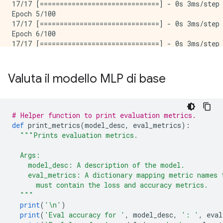
Valuta il modello MLP di base
# Helper function to print evaluation metrics.
def
 print_metrics
(
model_desc
,
 eval_metrics
):
"""Prints evaluation metrics.
  Args:
    model_desc: A description of the model.
    eval_metrics: A dictionary mapping metric names 
      must contain the loss and accuracy metrics.
  """
print
(
'\n'
)
print
(
'Eval accuracy for '
,
 model_desc
,
': '
,
 eval