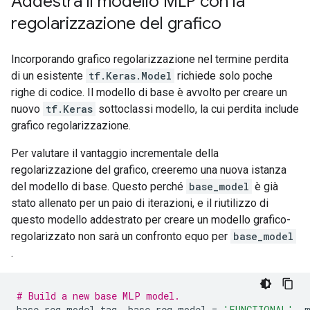
Addestra il modello MLP con la
regolarizzazione del grafico
Incorporando grafico regolarizzazione nel termine perdita
di un esistente
tf.Keras.Model
richiede solo poche
righe di codice. Il modello di base è avvolto per creare un
nuovo
tf.Keras
sottoclassi modello, la cui perdita include
grafico regolarizzazione.
Per valutare il vantaggio incrementale della
regolarizzazione del grafico, creeremo una nuova istanza
del modello di base. Questo perché
base_model
è già
stato allenato per un paio di iterazioni, e il riutilizzo di
questo modello addestrato per creare un modello grafico-
regolarizzato non sarà un confronto equo per
base_model
.
# Build a new base MLP model.
base_reg_model_tag
,
 base_reg_model 
=
'FUNCTIONAL'
,
 