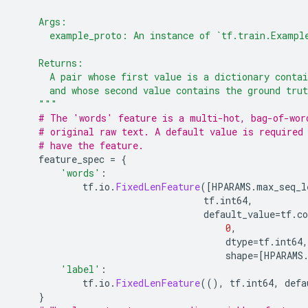
    Args:
      example_proto: An instance of `tf.train.Exampl
    Returns:
      A pair whose first value is a dictionary contai
      and whose second value contains the ground trut
    """
# The 'words' feature is a multi-hot, bag-of-wor
# original raw text. A default value is required
# have the feature.
    feature_spec 
=
{
'words'
:
            tf
.
io
.
FixedLenFeature
([
HPARAMS
.
max_seq_l
                                  tf
.
int64
,
                                  default_value
=
tf
.
co
0
,
                                      dtype
=
tf
.
int64
,
                                      shape
=[
HPARAMS
'label'
:
            tf
.
io
.
FixedLenFeature
((),
 tf
.
int64
,
 defa
}