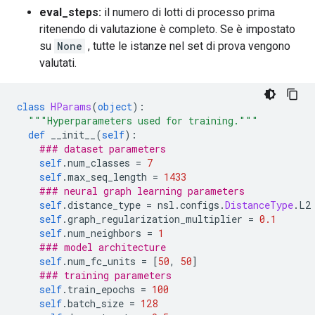
eval_steps:
il numero di lotti di processo prima
ritenendo di valutazione è completo. Se è impostato
su
None
, tutte le istanze nel set di prova vengono
valutati.
class
HParams
(
object
):
"""Hyperparameters used for training."""
def
 __init__
(
self
):
### dataset parameters
self
.
num_classes 
=
7
self
.
max_seq_length 
=
1433
### neural graph learning parameters
self
.
distance_type 
=
 nsl
.
configs
.
DistanceType
.
L2
self
.
graph_regularization_multiplier 
=
0.1
self
.
num_neighbors 
=
1
### model architecture
self
.
num_fc_units 
=
[
50
,
50
]
### training parameters
self
.
train_epochs 
=
100
self
.
batch_size 
=
128