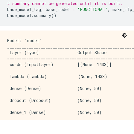
# summary cannot be generated until it is built.
base_model_tag
,
 base_model 
=
'FUNCTIONAL'
,
 make_mlp
base_model
.
summary
()
Model: "model"

_____________________________________________________
 Layer (type)                Output Shape            
=====================================================
 words (InputLayer)          [(None, 1433)]          
 lambda (Lambda)             (None, 1433)            
 dense (Dense)               (None, 50)              
 dropout (Dropout)           (None, 50)              
 dense_1 (Dense)             (None, 50)              
 dropout_1 (Dropout)         (None, 50)              