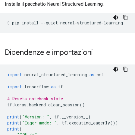
Installa il pacchetto Neural Structured Learning.
pip install 
--
quiet neural
-
structured
-
learning
Dipendenze e importazioni
import
 neural_structured_learning 
as
 nsl
import
 tensorflow 
as
 tf
# Resets notebook state
tf
.
keras
.
backend
.
clear_session
()
print
(
"Version: "
,
 tf
.
__version__
)
print
(
"Eager mode: "
,
 tf
.
executing_eagerly
())
print
(
"GPU is"
,