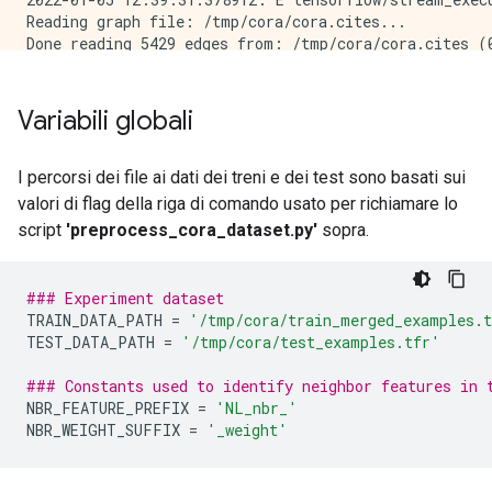
Reading graph file: /tmp/cora/cora.cites...

Done reading 5429 edges from: /tmp/cora/cora.cites (0
Making all edges bi-directional...

Done (0.01 seconds). Total graph nodes: 2708

Joining seed and neighbor tf.train.Examples with grap
Variabili globali
Done creating and writing 2155 merged tf.train.Exampl
Out-degree histogram: [(1, 386), (2, 468), (3, 452),
Output training data written to TFRecord file: /tmp/c
I percorsi dei file ai dati dei treni e dei test sono basati sui
Output test data written to TFRecord file: /tmp/cora/
valori di flag della riga di comando usato per richiamare lo
script
'preprocess_cora_dataset.py'
sopra.
### Experiment dataset
TRAIN_DATA_PATH 
=
'/tmp/cora/train_merged_examples.
TEST_DATA_PATH 
=
'/tmp/cora/test_examples.tfr'
### Constants used to identify neighbor features in 
NBR_FEATURE_PREFIX 
=
'NL_nbr_'
NBR_WEIGHT_SUFFIX 
=
'_weight'