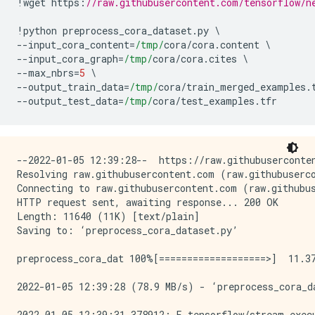
!
wget https
:
//raw.githubusercontent.com/tensorflow/n
!
python preprocess_cora_dataset
.
py 
\
--
input_cora_content
=
/tmp/
cora
/
cora
.
content 
\
--
input_cora_graph
=
/tmp/
cora
/
cora
.
cites 
\
--
max_nbrs
=
5
\
--
output_train_data
=
/tmp/
cora
/
train_merged_examples
.
--
output_test_data
=
/tmp/
cora
/
test_examples
.
tfr
--2022-01-05 12:39:28--  https://raw.githubuserconten
Resolving raw.githubusercontent.com (raw.githubuserco
Connecting to raw.githubusercontent.com (raw.githubus
HTTP request sent, awaiting response... 200 OK

Length: 11640 (11K) [text/plain]

Saving to: ‘preprocess_cora_dataset.py’

preprocess_cora_dat 100%[===================>]  11.37
2022-01-05 12:39:28 (78.9 MB/s) - ‘preprocess_cora_da
2022-01-05 12:39:31.378912: E tensorflow/stream_exec