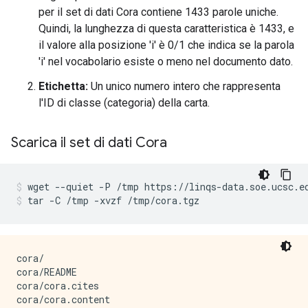
per il set di dati Cora contiene 1433 parole uniche.
Quindi, la lunghezza di questa caratteristica è 1433, e
il valore alla posizione 'i' è 0/1 che indica se la parola
'i' nel vocabolario esiste o meno nel documento dato.
Etichetta:
Un unico numero intero che rappresenta
l'ID di classe (categoria) della carta.
Scarica il set di dati Cora
wget 
--
quiet 
-
P 
/
tmp https
://
linqs
-
data
.
soe
.
ucsc
.
e
tar 
-
C 
/
tmp 
-
xvzf 
/
tmp
/
cora
.
tgz
cora/

cora/README

cora/cora.cites
