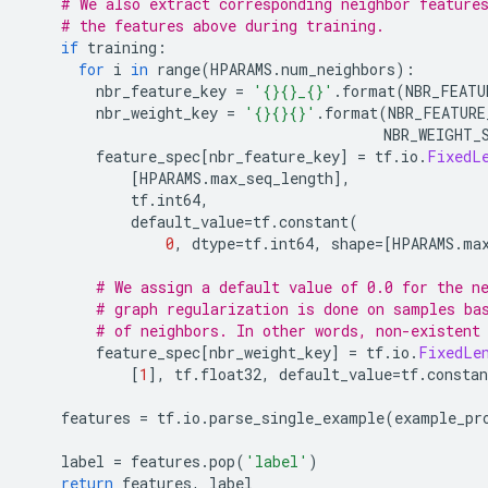
# We also extract corresponding neighbor feature
# the features above during training.
if
 training
:
for
 i 
in
 range
(
HPARAMS
.
num_neighbors
):
        nbr_feature_key 
=
'{}{}_{}'
.
format
(
NBR_FEATU
        nbr_weight_key 
=
'{}{}{}'
.
format
(
NBR_FEATURE
                                         NBR_WEIGHT_
        feature_spec
[
nbr_feature_key
]
=
 tf
.
io
.
FixedL
[
HPARAMS
.
max_seq_length
],
            tf
.
int64
,
            default_value
=
tf
.
constant
(
0
,
 dtype
=
tf
.
int64
,
 shape
=[
HPARAMS
.
ma
# We assign a default value of 0.0 for the n
# graph regularization is done on samples ba
# of neighbors. In other words, non-existent
        feature_spec
[
nbr_weight_key
]
=
 tf
.
io
.
FixedLe
[
1
],
 tf
.
float32
,
 default_value
=
tf
.
constan
    features 
=
 tf
.
io
.
parse_single_example
(
example_pr
    label 
=
 features
.
pop
(
'label'
)
return
 features
,
 label