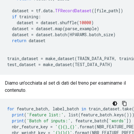
  dataset 
=
 tf
.
data
.
TFRecordDataset
([
file_path
])
if
 training
:
    dataset 
=
 dataset
.
shuffle
(
10000
)
  dataset 
=
 dataset
.
map
(
parse_example
)
  dataset 
=
 dataset
.
batch
(
HPARAMS
.
batch_size
)
return
 dataset
train_dataset 
=
 make_dataset
(
TRAIN_DATA_PATH
,
 traini
test_dataset 
=
 make_dataset
(
TEST_DATA_PATH
)
Diamo un'occhiata al set di dati del treno per esaminarne il
contenuto.
for
 feature_batch
,
 label_batch 
in
 train_dataset
.
take
print
(
'Feature list:'
,
 list
(
feature_batch
.
keys
())
print
(
'Batch of inputs:'
,
 feature_batch
[
'words'
])
  nbr_feature_key 
=
'{}{}_{}'
.
format
(
NBR_FEATURE_PRE
  nbr_weight_key 
=
'{}{}{}'
.
format
(
NBR_FEATURE_PREFI