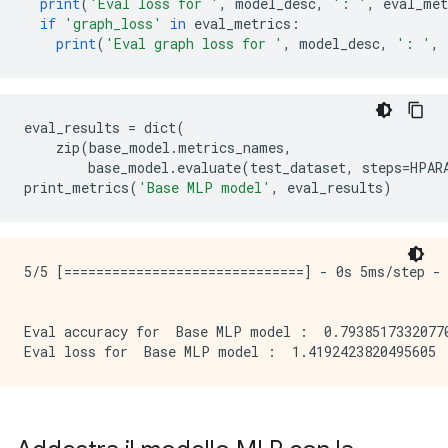
print
(
'Eval loss for '
,
 model_desc
,
': '
,
 eval_met
if
'graph_loss'
in
 eval_metrics
:
print
(
'Eval graph loss for '
,
 model_desc
,
': '
,
 
eval_results 
=
 dict
(
    zip
(
base_model
.
metrics_names
,
        base_model
.
evaluate
(
test_dataset
,
 steps
=
HPAR
print_metrics
(
'Base MLP model'
,
 eval_results
)
5/5 [==============================] - 0s 5ms/step - 
Eval accuracy for  Base MLP model :  0.79385173320770