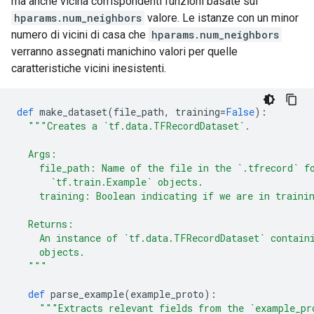
ma anche vicina corrispondenti funzioni basate sul
hparams.num_neighbors
valore. Le istanze con un minor
numero di vicini di casa che
hparams.num_neighbors
verranno assegnati manichino valori per quelle
caratteristiche vicini inesistenti.
def
 make_dataset
(
file_path
,
 training
=
False
):
"""Creates a `tf.data.TFRecordDataset`.
  Args:
    file_path: Name of the file in the `.tfrecord` f
      `tf.train.Example` objects.
    training: Boolean indicating if we are in traini
  Returns:
    An instance of `tf.data.TFRecordDataset` contain
    objects.
  """
def
 parse_example
(
example_proto
):
"""Extracts relevant fields from the `example_pr