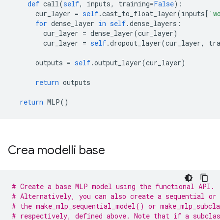
def
 call
(
self
,
 inputs
,
 training
=
False
):
      cur_layer 
=
self
.
cast_to_float_layer
(
inputs
[
'w
for
 dense_layer 
in
self
.
dense_layers
:
        cur_layer 
=
 dense_layer
(
cur_layer
)
        cur_layer 
=
self
.
dropout_layer
(
cur_layer
,
 tr
      outputs 
=
self
.
output_layer
(
cur_layer
)
return
 outputs
return
 MLP
()
Crea modelli base
# Create a base MLP model using the functional API.
# Alternatively, you can also create a sequential or
# the make_mlp_sequential_model() or make_mlp_subcla
# respectively, defined above. Note that if a subcla