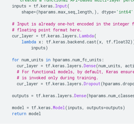
  inputs 
=
 tf
.
keras
.
Input
(
      shape
=(
hparams
.
max_seq_length
,),
 dtype
=
'int64'
# Input is already one-hot encoded in the integer 
# floating point format here.
  cur_layer 
=
 tf
.
keras
.
layers
.
Lambda
(
lambda
 x
:
 tf
.
keras
.
backend
.
cast
(
x
,
 tf
.
float32
)
          inputs
)
for
 num_units 
in
 hparams
.
num_fc_units
:
    cur_layer 
=
 tf
.
keras
.
layers
.
Dense
(
num_units
,
 act
# For functional models, by default, Keras ensur
# is invoked only during training.
    cur_layer 
=
 tf
.
keras
.
layers
.
Dropout
(
hparams
.
drop
  outputs 
=
 tf
.
keras
.
layers
.
Dense
(
hparams
.
num_classe
  model 
=
 tf
.
keras
.
Model
(
inputs
,
 outputs
=
outputs
)
return
 model