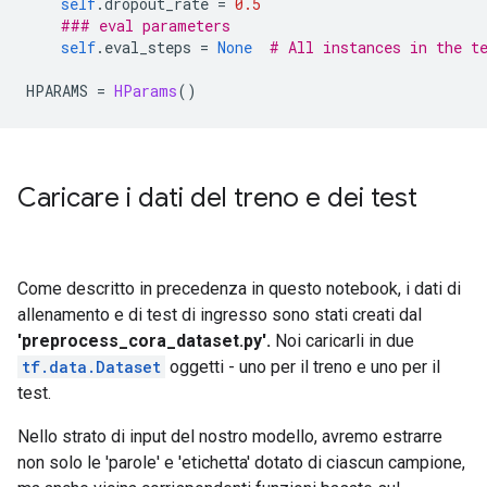
self
.
dropout_rate 
=
0.5
### eval parameters
self
.
eval_steps 
=
None
# All instances in the t
HPARAMS 
=
HParams
()
Caricare i dati del treno e dei test
Come descritto in precedenza in questo notebook, i dati di
allenamento e di test di ingresso sono stati creati dal
'preprocess_cora_dataset.py'.
Noi caricarli in due
tf.data.Dataset
oggetti - uno per il treno e uno per il
test.
Nello strato di input del nostro modello, avremo estrarre
non solo le 'parole' e 'etichetta' dotato di ciascun campione,