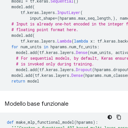
  model 
=
 tf
.
keras
.
Sequential
()
  model
.
add
(
      tf
.
keras
.
layers
.
InputLayer
(
          input_shape
=(
hparams
.
max_seq_length
,),
 nam
# Input is already one-hot encoded in the integer 
# floating point format here.
  model
.
add
(
      tf
.
keras
.
layers
.
Lambda
(
lambda
 x
:
 tf
.
keras
.
back
for
 num_units 
in
 hparams
.
num_fc_units
:
    model
.
add
(
tf
.
keras
.
layers
.
Dense
(
num_units
,
 activ
# For sequential models, by default, Keras ensur
# is invoked only during training.
    model
.
add
(
tf
.
keras
.
layers
.
Dropout
(
hparams
.
dropou
  model
.
add
(
tf
.
keras
.
layers
.
Dense
(
hparams
.
num_classe
return
 model
Modello base funzionale
def
 make_mlp_functional_model
(
hparams
):
"""Creates a functional API-based multi-layer perc