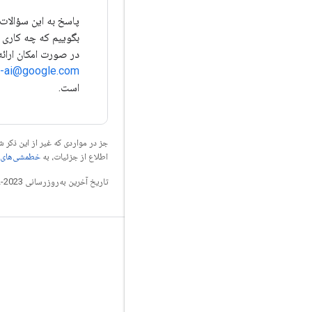
پاسخ به این سؤالات 
بگوییم که چه کاری ب
در صورت امکان ارائه می‌کنیم. 
e-ai@google.com
است.
جز در مواردی که غیر از این ذک
اطلاع از جزئیات، به
خطمشی‌های سایت elopers
تاریخ آخرین به‌روزرسانی 2023-02-08 به‌وقت ساعت هماهنگ جهانی.
مرتبط بمانید
وبلاگ
GitHub
Twitter