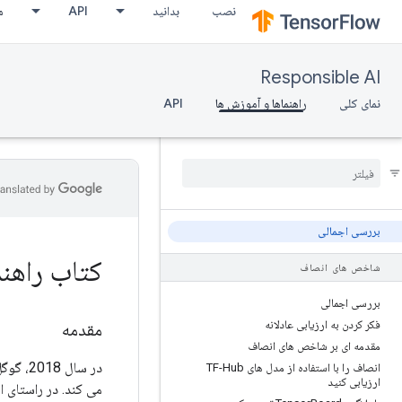
نصب
بدانید
API
م
Responsible AI
نمای کلی
راهنماها و آموزش ها
API
بررسی اجمالی
کتاب راهنما
شاخص های انصاف
بررسی اجمالی
فکر کردن به ارزیابی عادلانه
مقدمه
مقدمه ای بر شاخص های انصاف
در سال 2018، گوگل
انصاف را با استفاده از مدل های TF-Hub
ارزیابی کنید