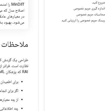
شروع کنید
MinDiff را
اندازه گیری حریم خصوصی
اصلاح مدل که می‌
محاسبات حریم خصوصی
در معیارهای عادلا
ریسک حریم خصوصی را ارزیابی کنید
می‌شود، بهبود بخ
ملاحظات 
نظارت است. فراتر از
RAI که پزشکان ML باید رعایت کنند عبارتند از:
برای اطمینان
اگر برای انج
از چه معیارها
چه اطلاعاتی 