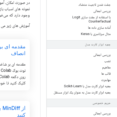
جفت شدن لاجیت متضاد
نمونه های اسباب باز
بررسی اجمالی
وجود دارد که می‌خواهید برر
با استفاده از جفت سازی Logit
Counterfactual
آموزش های زیر می تو
آماده سازی داده ها
مثال سرتاسری با Keras
جعبه ابزار کارت مدل
مقدمه ای ب
انصاف
بررسی اجمالی
نصب
مقدمه ای بر شاخ
مفاهیم
قالب ها
روی دکمه
Colab
مهاجرت
کلیک کنید تا خودت
جعبه ابزار کارت مدل با Scikit-Learn
جعبه ابزار کارت مدل به عنوان یک ابزار مستقل
حریم خصوصی
از Min
بررسی اجمالی
کنید