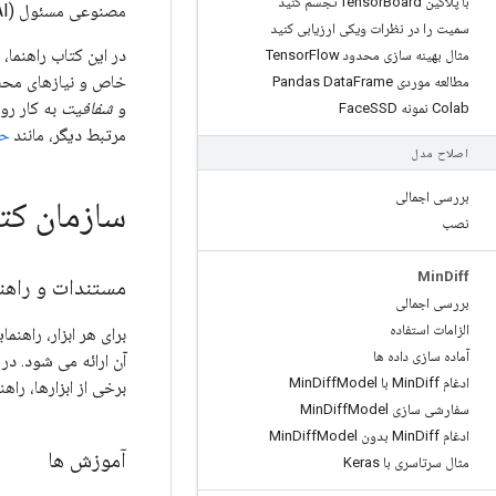
با پلاگین Tensor
Board تجسم کنید
مصنوعی مسئول (RAI) پایبند باشند.
سمیت را در نظرات ویکی ارزیابی کنید
در این کتاب راهنما،
مثال بهینه سازی محدود Tensor
Flow
خاص و نیازهای محصو
مطالعه موردی Pandas Data
Frame
و
شفافیت
Colab نمونه Face
SSD
مرتبط دیگر، مانند
ح
اصلاح مدل
بررسی اجمالی
سازمان کت
نصب
Min
Diff
مستندات و راهنمای
بررسی اجمالی
الزامات استفاده
برای هر ابزار، راهن
آماده سازی داده ها
ادغام Min
Diff با Min
Model
Diff
برخی از ابزارها، را
سفارشی سازی Min
Model
Diff
ادغام Min
Diff بدون Min
Model
Diff
آموزش ها
مثال سرتاسری با Keras