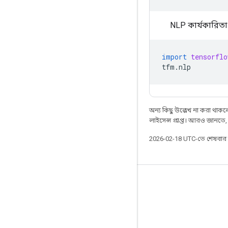
NLP কার্যকারিত
import
tensorflo
tfm
.
nlp
অন্য কিছু উল্লেখ না করা থাকলে,
লাইসেন্স প্রাপ্ত। আরও জানতে
2026-02-18 UTC-তে শেষবা
সবসময় যুক্ত থাকুন
ব্লগ
GitHub