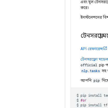
এবং মূল টেনসরফ্লো
করে।
ইনস্টলেশনের বি
টেনসরফ্লো
API রেফারেন্স
টেনসরফ্লো মডে
official
pip প
nlp.tasks
সহ অ
আপনি
pip
দিয়
$
pip
install
te
$
#or
$
pip
install
tf