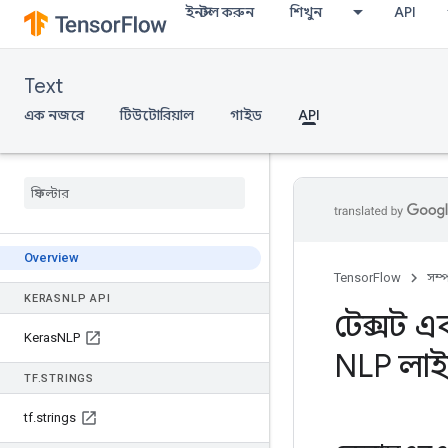
ইনস্টল করুন
শিখুন
API
Text
এক নজরে
টিউটোরিয়াল
গাইড
API
Overview
TensorFlow
সম্
KERAS
NLP API
টেক্সট এ
Keras
NLP
NLP লাইব
TF
.
STRINGS
tf
.
strings