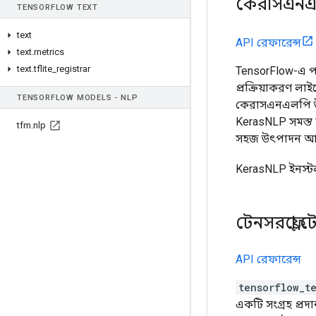
কেরাসএন
TENSOR
FLOW TEXT
text
API রেফারেন্স
text
.
metrics
text
.
tflite
_
registrar
TensorFlow-এ পা
প্রক্রিয়াকরণ ল
TENSOR
FLOW MODELS - NLP
কেরাসএনএলপি উপ
KerasNLP সমস্ত 
tfm
.
nlp
সহজ উৎপাদন আ
KerasNLP ইনস্
টেনসরফ্লো টে
API রেফারেন্স
tensorflow_t
একটি সংগ্রহ প্রদা