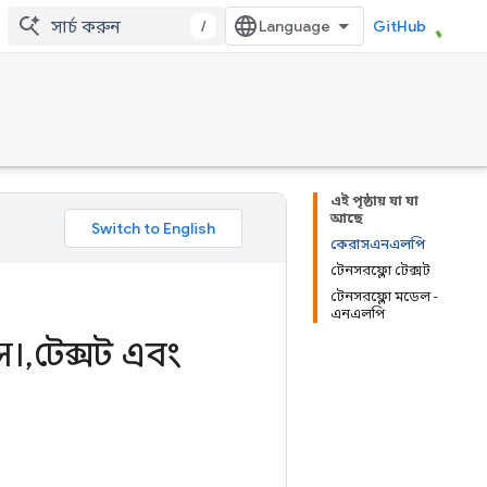
/
GitHub
এই পৃষ্ঠায় যা যা
আছে
কেরাসএনএলপি
টেনসরফ্লো টেক্সট
টেনসরফ্লো মডেল -
এনএলপি
স।
,
টেক্সট এবং