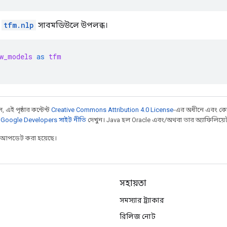
া
tfm.nlp
সাবমডিউলে উপলব্ধ।
w_models
as
tfm
 এই পৃষ্ঠার কন্টেন্ট
Creative Commons Attribution 4.0 License
-এর অধীনে এবং কো
,
Google Developers সাইট নীতি
দেখুন। Java হল Oracle এবং/অথবা তার অ্যাফিলিয়েট সংস
র আপডেট করা হয়েছে।
সহায়তা
সমস্যার ট্র্যাকার
রিলিজ নোট