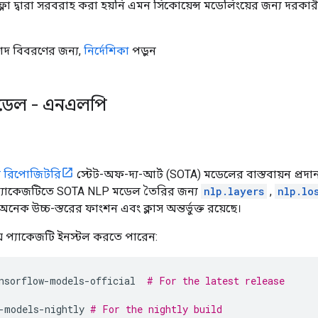
 দ্বারা সরবরাহ করা হয়নি এমন সিকোয়েন্স মডেলিংয়ের জন্য দরকারী অন্য
শদ বিবরণের জন্য,
নির্দেশিকা
পড়ুন
 মডেল - এনএলপি
ল রিপোজিটরি
স্টেট-অফ-দ্য-আর্ট (SOTA) মডেলের বাস্তবায়ন প্রদ
্যাকেজটিতে SOTA NLP মডেল তৈরির জন্য
nlp.layers
,
nlp.lo
নেক উচ্চ-স্তরের ফাংশন এবং ক্লাস অন্তর্ভুক্ত রয়েছে।
ে প্যাকেজটি ইনস্টল করতে পারেন:
nsorflow-models-official
# For the latest release
-models-nightly
# For the nightly build