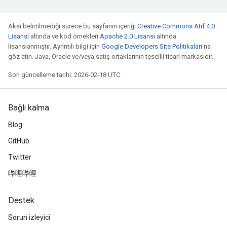
Aksi belirtilmediği sürece bu sayfanın içeriği
Creative Commons Atıf 4.0
Lisansı
altında ve kod örnekleri
Apache 2.0 Lisansı
altında
lisanslanmıştır. Ayrıntılı bilgi için
Google Developers Site Politikaları
'na
göz atın. Java, Oracle ve/veya satış ortaklarının tescilli ticari markasıdır.
Son güncelleme tarihi: 2026-02-18 UTC.
Bağlı kalma
Blog
GitHub
Twitter
哔哩哔哩
Destek
Sorun izleyici