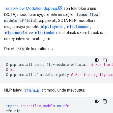
TensorFlow Modelleri deposu,
son teknoloji ürünü
(SOTA) modellerin uygulamalarını sağlar.
tensorflow-
models-official
pip paketi, SOTA NLP modellerini
oluşturmaya yönelik
nlp.layers
,
nlp.losses
,
nlp.models
ve
nlp.tasks
dahil olmak üzere birçok üst
düzey işlevi ve sınıfı içerir.
Paketi
pip
ile kurabilirsiniz:
$
pip
install
tensorflow-models-official
# For the 
$
#or
$
pip
install
tf-models-nightly
# For the nightly bu
NLP işlevi
tfm.nlp
alt modülünde mevcuttur.
import
tensorflow_models
as
tfm
tfm
.
nlp